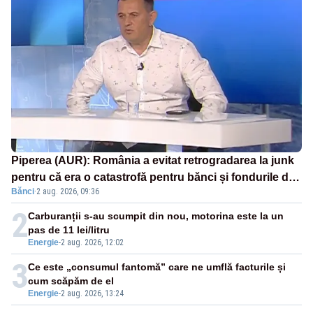
Piperea (AUR): România a evitat retrogradarea la junk
pentru că era o catastrofă pentru bănci și fondurile de
Bănci
·
2 aug. 2026, 09:36
pensii
2
Carburanții s-au scumpit din nou, motorina este la un
pas de 11 lei/litru
Energie
-
2 aug. 2026, 12:02
3
Ce este „consumul fantomă” care ne umflă facturile și
cum scăpăm de el
Energie
-
2 aug. 2026, 13:24