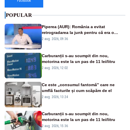
Facebook
POPULAR
Piperea (AUR): România a evitat
retrogradarea la junk pentru că era o
catastrofă pentru bănci și fondurile de
2 aug. 2026, 09:36
pensii
Carburanții s-au scumpit din nou,
motorina este la un pas de 11 lei/litru
2 aug. 2026, 12:02
Ce este „consumul fantomă” care ne
umflă facturile și cum scăpăm de el
2 aug. 2026, 13:24
Carburanții s-au scumpit din nou,
motorina este la un pas de 11 lei/litru
2 aug. 2026, 15:36