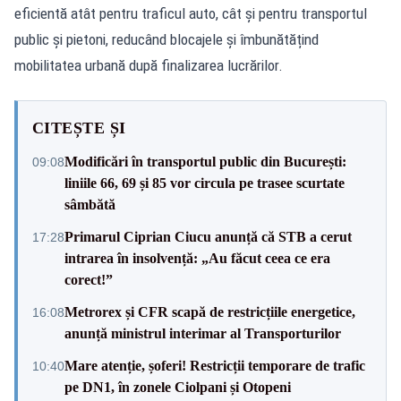
eficientă atât pentru traficul auto, cât și pentru transportul
public și pietoni, reducând blocajele și îmbunătățind
mobilitatea urbană după finalizarea lucrărilor.
CITEȘTE ȘI
Modificări în transportul public din București:
09:08
liniile 66, 69 și 85 vor circula pe trasee scurtate
sâmbătă
Primarul Ciprian Ciucu anunță că STB a cerut
17:28
intrarea în insolvență: „Au făcut ceea ce era
corect!”
Metrorex și CFR scapă de restricțiile energetice,
16:08
anunță ministrul interimar al Transporturilor
Mare atenție, șoferi! Restricții temporare de trafic
10:40
pe DN1, în zonele Ciolpani și Otopeni