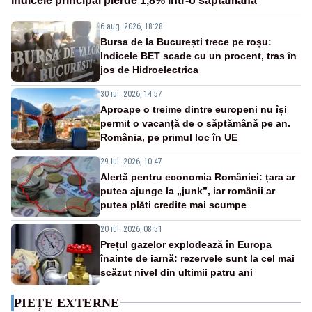
Indicele principal pierde 1,8% într-o săptămână
6 aug. 2026, 18:28
Bursa de la București trece pe roșu:
Indicele BET scade cu un procent, tras în
jos de Hidroelectrica
30 iul. 2026, 14:57
Aproape o treime dintre europeni nu își
permit o vacanță de o săptămână pe an.
România, pe primul loc în UE
29 iul. 2026, 10:47
Alertă pentru economia României: țara ar
putea ajunge la „junk”, iar românii ar
putea plăti credite mai scumpe
20 iul. 2026, 08:51
Prețul gazelor explodează în Europa
înainte de iarnă: rezervele sunt la cel mai
scăzut nivel din ultimii patru ani
PIEȚE EXTERNE