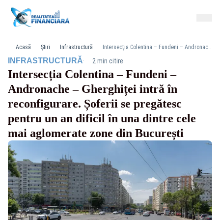
Acasă
Știri
Infrastructură
Intersecția Colentina – Fundeni – Andronache – Gherghiței intră în reconfigurare. Șoferii se pregătesc pentru un an dificil în una dintre cele mai aglomerate zone din București
·
INFRASTRUCTURĂ
2 min citire
Intersecția Colentina – Fundeni –
Andronache – Gherghiței intră în
reconfigurare. Șoferii se pregătesc
pentru un an dificil în una dintre cele
mai aglomerate zone din București