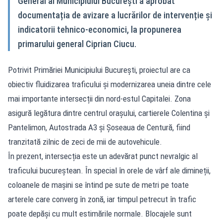
General al Municipiului București a aprobat
documentația de avizare a lucrărilor de intervenție și
indicatorii tehnico-economici, la propunerea
primarului general Ciprian Ciucu.
Potrivit Primăriei Municipiului București, proiectul are ca
obiectiv fluidizarea traficului și modernizarea uneia dintre cele
mai importante intersecții din nord-estul Capitalei. Zona
asigură legătura dintre centrul orașului, cartierele Colentina și
Pantelimon, Autostrada A3 și Șoseaua de Centură, fiind
tranzitată zilnic de zeci de mii de autovehicule.
În prezent, intersecția este un adevărat punct nevralgic al
traficului bucureștean. În special în orele de vârf ale dimineții,
coloanele de mașini se întind pe sute de metri pe toate
arterele care converg în zonă, iar timpul petrecut în trafic
poate depăși cu mult estimările normale. Blocajele sunt