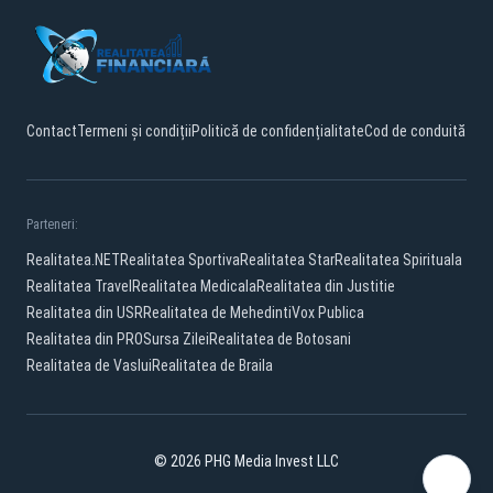
Contact
Termeni și condiții
Politică de confidențialitate
Cod de conduită
Parteneri:
Realitatea.NET
Realitatea Sportiva
Realitatea Star
Realitatea Spirituala
Realitatea Travel
Realitatea Medicala
Realitatea din Justitie
Realitatea din USR
Realitatea de Mehedinti
Vox Publica
Realitatea din PRO
Sursa Zilei
Realitatea de Botosani
Realitatea de Vaslui
Realitatea de Braila
© 2026 PHG Media Invest LLC
Facebook