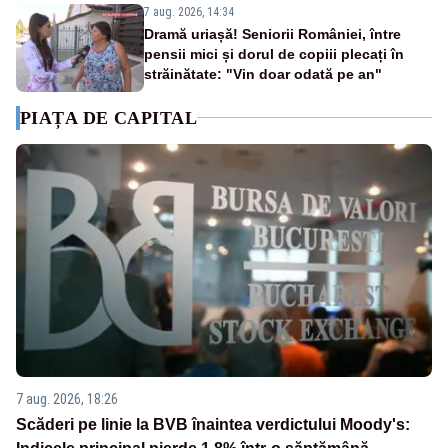
7 aug. 2026, 14:34
Dramă uriașă! Seniorii României, între
pensii mici și dorul de copiii plecați în
străinătate: "Vin doar odată pe an"
PIAȚA DE CAPITAL
7 aug. 2026, 18:26
Scăderi pe linie la BVB înaintea verdictului Moody's: