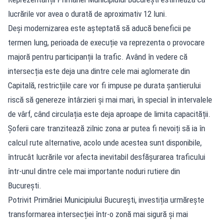
lucrările vor avea o durată de aproximativ 12 luni.
Deși modernizarea este așteptată să aducă beneficii pe
termen lung, perioada de execuție va reprezenta o provocare
majoră pentru participanții la trafic. Având în vedere că
intersecția este deja una dintre cele mai aglomerate din
Capitală, restricțiile care vor fi impuse pe durata șantierului
riscă să genereze întârzieri și mai mari, în special în intervalele
de vârf, când circulația este deja aproape de limita capacității.
Șoferii care tranzitează zilnic zona ar putea fi nevoiți să ia în
calcul rute alternative, acolo unde acestea sunt disponibile,
întrucât lucrările vor afecta inevitabil desfășurarea traficului
într-unul dintre cele mai importante noduri rutiere din
București.
Potrivit Primăriei Municipiului București, investiția urmărește
transformarea intersecției într-o zonă mai sigură și mai