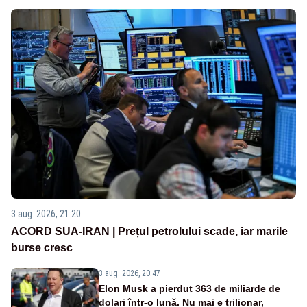
3 aug. 2026, 21:20
ACORD SUA-IRAN | Prețul petrolului scade, iar marile
burse cresc
3 aug. 2026, 20:47
Elon Musk a pierdut 363 de miliarde de
dolari într-o lună. Nu mai e trilionar,