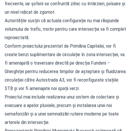
frecvente, iar șoferii se confruntă zilnic cu întârzieri, poluare și
un nivel ridicat de zgomot.
Autoritățile susțin că actuala configurație nu mai răspunde
volumului de trafic, motiv pentru care intersecția va fi complet
reproiectată.
Conform proiectului prezentat de Primăria Capitalei, vor fi
create benzi suplimentare de circulație în zona intersecției, va
fi amenajată o traversare directă pe direcția Fundeni –
Gherghiței pentru reducerea timpilor de așteptare și fluidizarea
circulației către Autostrada A3, vor fi reconfigurate stațiile
STB și vor fi amenajate noi spații verzi.
Proiectul mai include realizarea unui sistem de colectare și
evacuare a apelor pluviale, precum și instalarea unei noi
semaforizări și a unei semnalizări rutiere moderne pe toate
arterele din intersecție.
Reprezentanții Primăriei Municipiului București estimează că