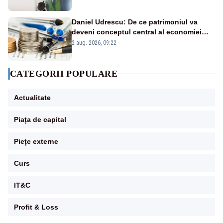
Daniel Udrescu: De ce patrimoniul va
deveni conceptul central al economiei
viitoare?
2 aug. 2026, 09:22
CATEGORII POPULARE
Actualitate
Piața de capital
Piețe externe
Curs
IT&C
Profit & Loss