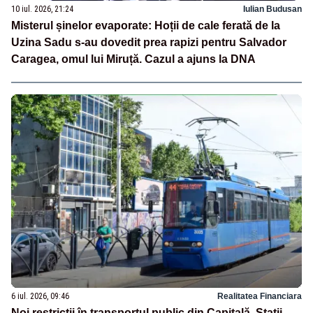
10 iul. 2026, 21:24
Iulian Budusan
Misterul șinelor evaporate: Hoții de cale ferată de la
Uzina Sadu s-au dovedit prea rapizi pentru Salvador
Caragea, omul lui Miruță. Cazul a ajuns la DNA
6 iul. 2026, 09:46
Realitatea Financiara
Noi restricții în transportul public din Capitală. Stații