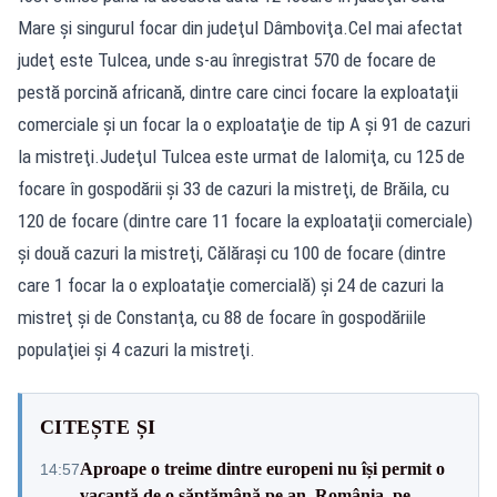
Mare şi singurul focar din judeţul Dâmboviţa.Cel mai afectat
judeţ este Tulcea, unde s-au înregistrat 570 de focare de
pestă porcină africană, dintre care cinci focare la exploataţii
comerciale şi un focar la o exploataţie de tip A şi 91 de cazuri
la mistreţi.Judeţul Tulcea este urmat de Ialomiţa, cu 125 de
focare în gospodării şi 33 de cazuri la mistreţi, de Brăila, cu
120 de focare (dintre care 11 focare la exploataţii comerciale)
şi două cazuri la mistreţi, Călăraşi cu 100 de focare (dintre
care 1 focar la o exploataţie comercială) şi 24 de cazuri la
mistreţ şi de Constanţa, cu 88 de focare în gospodăriile
populaţiei şi 4 cazuri la mistreţi.
CITEȘTE ȘI
Aproape o treime dintre europeni nu își permit o
14:57
vacanță de o săptămână pe an. România, pe