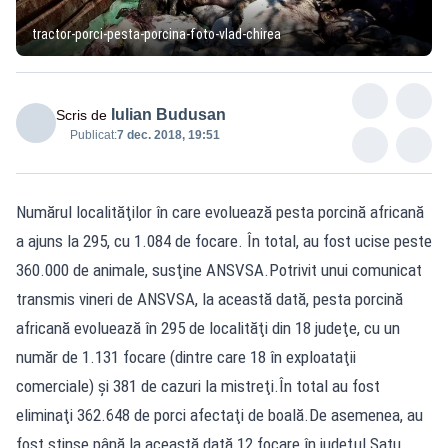
tractor-porci-pesta-porcina-foto-vlad-chirea
Iulian Budusan
Scris de
Publicat:
7 dec. 2018, 19:51
Numărul localităţilor în care evoluează pesta porcină africană
a ajuns la 295, cu 1.084 de focare. În total, au fost ucise peste
360.000 de animale, susţine ANSVSA.Potrivit unui comunicat
transmis vineri de ANSVSA, la această dată, pesta porcină
africană evoluează în 295 de localităţi din 18 judeţe, cu un
număr de 1.131 focare (dintre care 18 în exploataţii
comerciale) şi 381 de cazuri la mistreţi.În total au fost
eliminaţi 362.648 de porci afectaţi de boală.De asemenea, au
fost stinse până la această dată 12 focare în judeţul Satu