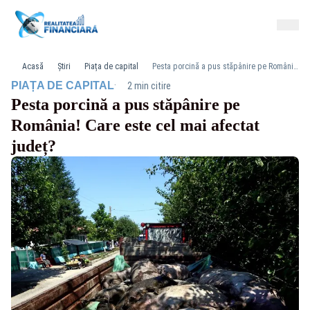
Acasă
Știri
Piața de capital
Pesta porcină a pus stăpânire pe România! Care este cel mai afectat județ?
·
PIAȚA DE CAPITAL
2 min citire
Pesta porcină a pus stăpânire pe
România! Care este cel mai afectat
județ?