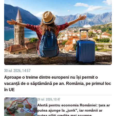
30 iul. 2026, 14:57
Aproape o treime dintre europeni nu își permit o
vacanță de o săptămână pe an. România, pe primul loc
în UE
29 iul. 2026, 10:47
Alertă pentru economia României: țara ar
putea ajunge la „junk”, iar românii ar
putea plăti credite mai scumpe