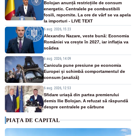
Bolojan anunță restricțiile de consum
energetic. Centralele pe combustibili
fosili, repornite. La ore de vârf se va apela
la importuri - LIVE TEXT
6 aug. 2026, 15:23
Alexandru Nazare, veste bună: Economia
României va crește în 2027, iar inflația va
scădea
6 aug. 2026, 14:09
Canicula pune presiune pe economia
Europei și schimbă comportamentul de
consum (analiză)
6 aug. 2026, 12:53
Sfidare uriașă din partea premierului
demis Ilie Bolojan. A refuzat să răspundă
despre centralele pe cărbune
PIAȚA DE CAPITAL