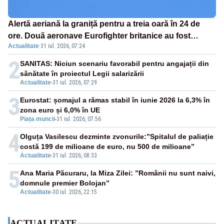
Alertă aeriană la graniță pentru a treia oară în 24 de
ore. Două aeronave Eurofighter britanice au fost
Actualitate
·
31 iul. 2026, 07:24
ridicate de la sol
2
SANITAS: Niciun scenariu favorabil pentru angajații din
sănătate în proiectul Legii salarizării
Actualitate
-
31 iul. 2026, 07:29
3
Eurostat: șomajul a rămas stabil în iunie 2026 la 6,3% în
zona euro și 6,0% în UE
Piața muncii
-
31 iul. 2026, 07:56
4
Olguța Vasilescu dezminte zvonurile:”Spitalul de paliație
costă 199 de milioane de euro, nu 500 de milioane”
Actualitate
-
31 iul. 2026, 08:33
5
Ana Maria Păcuraru, la Miza Zilei: ”Românii nu sunt naivi,
domnule premier Bolojan”
Actualitate
-
30 iul. 2026, 22:15
ACTUALITATE