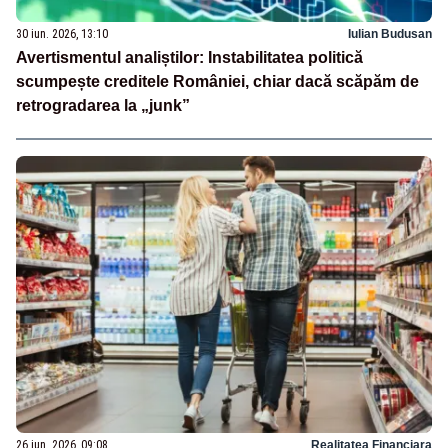
30 iun. 2026, 13:10
Iulian Budusan
Avertismentul analiștilor: Instabilitatea politică
scumpește creditele României, chiar dacă scăpăm de
retrogradarea la „junk”
26 iun. 2026, 09:08
Realitatea Financiara