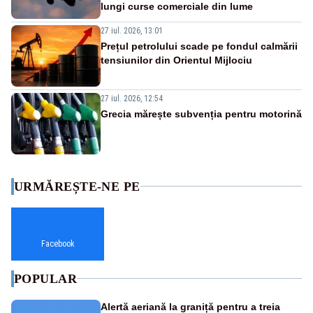
lungi curse comerciale din lume
27 iul. 2026, 13:01
Prețul petrolului scade pe fondul calmării
tensiunilor din Orientul Mijlociu
27 iul. 2026, 12:54
Grecia mărește subvenția pentru motorină
URMĂREȘTE-NE PE
Facebook
POPULAR
Alertă aeriană la graniță pentru a treia