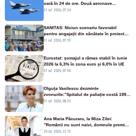
oară în 24 de ore. Două aeronave
Eurofighter britanice au fost ridicate de la
31 iul. 2026, 07:24
sol
SANITAS: Niciun scenariu favorabil
pentru angajații din sănătate în proiectul
Legii salarizării
31 iul. 2026, 07:29
Eurostat: șomajul a rămas stabil în iunie
2026 la 6,3% în zona euro și 6,0% în UE
31 iul. 2026, 07:56
Olguța Vasilescu dezminte
zvonurile:”Spitalul de paliație costă 199
de milioane de euro, nu 500 de milioane”
31 iul. 2026, 08:33
Ana Maria Păcuraru, la Miza Zilei:
”Românii nu sunt naivi, domnule premier
Bolojan”
30 iul. 2026, 22:15