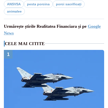
ANSVSA
pesta porcina
porci sacrificați
animalee
Urmărește știrile Realitatea Financiara și pe
Google
News
CELE MAI CITITE
1