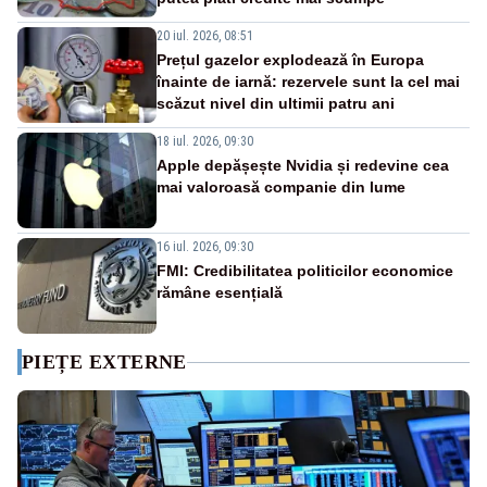
20 iul. 2026, 08:51
Prețul gazelor explodează în Europa
înainte de iarnă: rezervele sunt la cel mai
scăzut nivel din ultimii patru ani
18 iul. 2026, 09:30
Apple depășește Nvidia și redevine cea
mai valoroasă companie din lume
16 iul. 2026, 09:30
FMI: Credibilitatea politicilor economice
rămâne esențială
PIEȚE EXTERNE