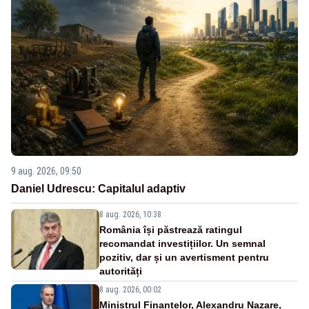
9 aug. 2026, 09:50
Daniel Udrescu: Capitalul adaptiv
8 aug. 2026, 10:38
România își păstrează ratingul
recomandat investițiilor. Un semnal
pozitiv, dar și un avertisment pentru
autorități
8 aug. 2026, 00:02
Ministrul Finanțelor, Alexandru Nazare,