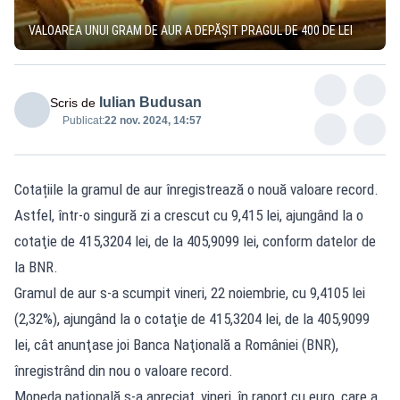
VALOAREA UNUI GRAM DE AUR A DEPĂȘIT PRAGUL DE 400 DE LEI
Iulian Budusan
Scris de
Publicat:
22 nov. 2024, 14:57
Cotațiile la gramul de aur înregistrează o nouă valoare record.
Astfel, într-o singură zi a crescut cu 9,415 lei, ajungând la o
cotaţie de 415,3204 lei, de la 405,9099 lei, conform datelor de
la BNR.
Gramul de aur s-a scumpit vineri, 22 noiembrie, cu 9,4105 lei
(2,32%), ajungând la o cotaţie de 415,3204 lei, de la 405,9099
lei, cât anunţase joi Banca Naţională a României (BNR),
înregistrând din nou o valoare record.
Moneda naţională s-a apreciat, vineri, în raport cu euro, care a