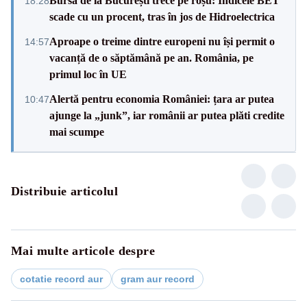
Bursa de la București trece pe roșu: Indicele BET
18:28
scade cu un procent, tras în jos de Hidroelectrica
Aproape o treime dintre europeni nu își permit o
14:57
vacanță de o săptămână pe an. România, pe
primul loc în UE
Alertă pentru economia României: țara ar putea
10:47
ajunge la „junk”, iar românii ar putea plăti credite
mai scumpe
Distribuie articolul
Mai multe articole despre
cotatie record aur
gram aur record