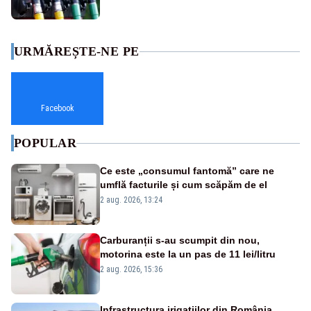
URMĂREȘTE-NE PE
Facebook
POPULAR
Ce este „consumul fantomă” care ne
umflă facturile și cum scăpăm de el
2 aug. 2026, 13:24
Carburanții s-au scumpit din nou,
motorina este la un pas de 11 lei/litru
2 aug. 2026, 15:36
Infrastructura irigațiilor din România,