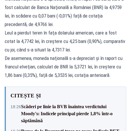
fost calculat de Banca Naţională a României (BNR) la 4,9759
lei, în scădere cu 0,07 bani (-0,01%) faţă de cotaţia
precedentă, de 4,9766 lei.
Leul a pierdut teren în faţa dolarului american, care a fost
cotat la 4,7742 lei, în creştere cu 4,25 bani (0,90%), comparativ
cu joi, când s-a situat la 4,7317 lei.
De asemenea, moneda naţională s-a depreciat şi în raport cu
francul elveţian, calculat de BNR la 5,3721 lei, în creştere cu
1,86 bani (0,35%), faţă de 5,3535 lei, cotaţia anterioară.
CITEȘTE ȘI
Scăderi pe linie la BVB înaintea verdictului
18:26
Moody's: Indicele principal pierde 1,8% într-o
săptămână