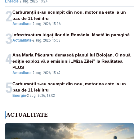
Energie
·
2 aug. 2026, 13:24
2
Carburanții s-au scumpit din nou, motorina este la un
pas de 11 lei/litru
Actualitate
-
2 aug. 2026, 15:36
3
Infrastructura irigațiilor din România, lăsată în paragină
Actualitate
-
2 aug. 2026, 15:38
4
Ana Maria Păcuraru demască planul lui Bolojan. O nouă
ediție explozivă a emisiunii „Miza Zilei” la Realitatea
PLUS
Actualitate
-
2 aug. 2026, 15:42
5
Carburanții s-au scumpit din nou, motorina este la un
pas de 11 lei/litru
Energie
-
2 aug. 2026, 12:02
ACTUALITATE