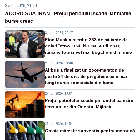
3 aug. 2026, 21:20
ACORD SUA-IRAN | Prețul petrolului scade, iar marile
burse cresc
3 aug. 2026, 20:47
Elon Musk a pierdut 363 de miliarde de
dolari într-o lună. Nu mai e trilionar,
rămâne totuși cel mai bogat om din lume
29 iul. 2026, 08:40
Airbus a finalizat un zbor-maraton de
peste 24 de ore. Se pregătesc cele mai
lungi curse comerciale din lume
27 iul. 2026, 13:01
Prețul petrolului scade pe fondul calmării
tensiunilor din Orientul Mijlociu
27 iul. 2026, 12:54
Grecia mărește subvenția pentru motorină