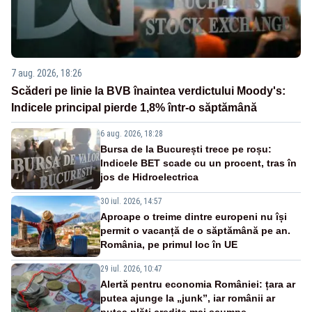
7 aug. 2026, 18:26
Scăderi pe linie la BVB înaintea verdictului Moody's:
Indicele principal pierde 1,8% într-o săptămână
6 aug. 2026, 18:28
Bursa de la București trece pe roșu:
Indicele BET scade cu un procent, tras în
jos de Hidroelectrica
30 iul. 2026, 14:57
Aproape o treime dintre europeni nu își
permit o vacanță de o săptămână pe an.
România, pe primul loc în UE
29 iul. 2026, 10:47
Alertă pentru economia României: țara ar
putea ajunge la „junk”, iar românii ar
putea plăti credite mai scumpe