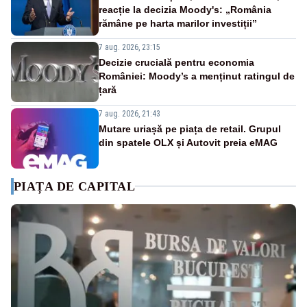
reacție la decizia Moody's: „România
rămâne pe harta marilor investiții”
7 aug. 2026, 23:15
Decizie crucială pentru economia
României: Moody’s a menținut ratingul de
țară
7 aug. 2026, 21:43
Mutare uriașă pe piața de retail. Grupul
din spatele OLX și Autovit preia eMAG
PIAȚA DE CAPITAL