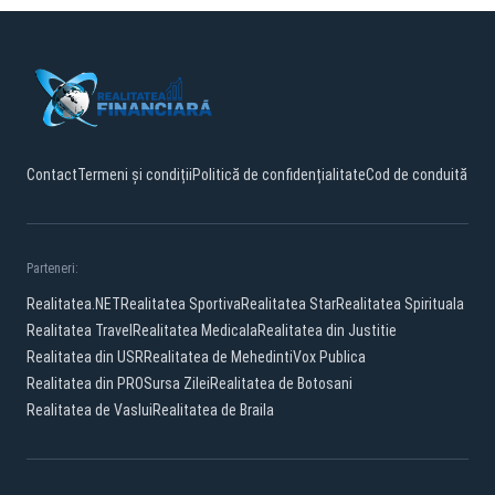
Contact
Termeni și condiții
Politică de confidențialitate
Cod de conduită
Parteneri:
Realitatea.NET
Realitatea Sportiva
Realitatea Star
Realitatea Spirituala
Realitatea Travel
Realitatea Medicala
Realitatea din Justitie
Realitatea din USR
Realitatea de Mehedinti
Vox Publica
Realitatea din PRO
Sursa Zilei
Realitatea de Botosani
Realitatea de Vaslui
Realitatea de Braila