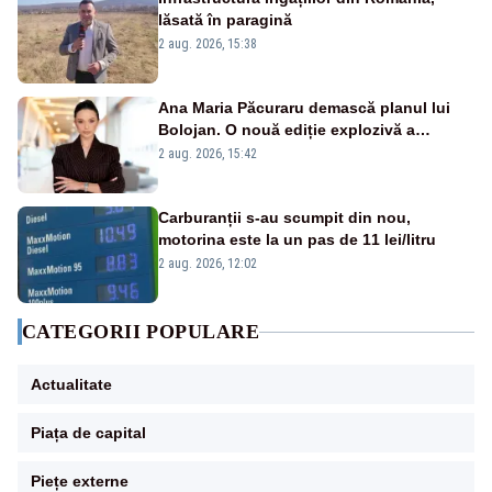
lăsată în paragină
2 aug. 2026, 15:38
Ana Maria Păcuraru demască planul lui
Bolojan. O nouă ediție explozivă a
emisiunii „Miza Zilei” la Realitatea PLUS
2 aug. 2026, 15:42
Carburanții s-au scumpit din nou,
motorina este la un pas de 11 lei/litru
2 aug. 2026, 12:02
CATEGORII POPULARE
Actualitate
Piața de capital
Piețe externe