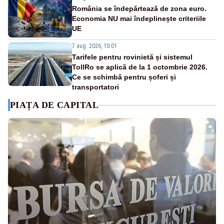
România se îndepărtează de zona euro.
Economia NU mai îndeplinește criteriile
UE
7 aug. 2026, 10:01
Tarifele pentru rovinietă și sistemul
TollRo se aplică de la 1 octombrie 2026.
Ce se schimbă pentru șoferi și
transportatori
PIAȚA DE CAPITAL