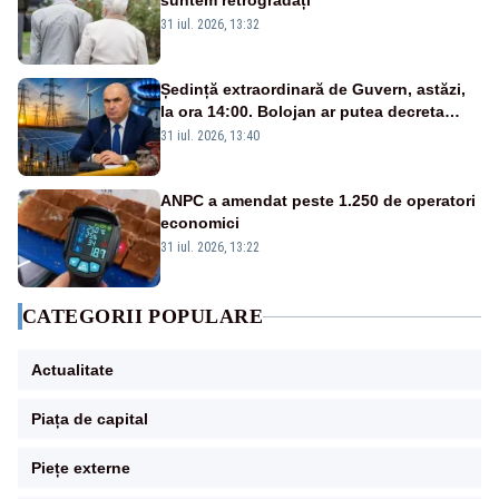
suntem retrogradați
31 iul. 2026, 13:32
Ședință extraordinară de Guvern, astăzi,
la ora 14:00. Bolojan ar putea decreta
stare de urgență energetică
31 iul. 2026, 13:40
ANPC a amendat peste 1.250 de operatori
economici
31 iul. 2026, 13:22
CATEGORII POPULARE
Actualitate
Piața de capital
Piețe externe