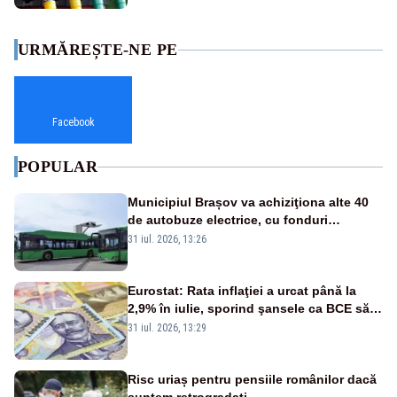
URMĂREȘTE-NE PE
Facebook
POPULAR
Municipiul Brașov va achiziţiona alte 40
de autobuze electrice, cu fonduri
europene
31 iul. 2026, 13:26
Eurostat: Rata inflaţiei a urcat până la
2,9% în iulie, sporind şansele ca BCE să
majoreze dobânda
31 iul. 2026, 13:29
Risc uriaș pentru pensiile românilor dacă