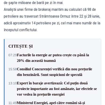
de șapte milioane de barili pe zi în mai.
Analiștii unei firme de brokeraj maritim au calculat că 98 de
petroliere au traversat Strâmtoarea Ormuz între 22 și 28 iunie,
adică aproximativ 14 petroliere pe zi, cel mai mare număr de la
începutul conflictului.
CITEȘTE ȘI
Facturile la energie ar putea crește cu până la
07:29
20% din această toamnă
Consiliul Concurenței verifică din nou prețurile
15:58
din benzinării. Sunt suspiciuni de speculă
Expert în baraje avertizează: Cel puțin două
13:10
proiecte importante au fost amânate, iar efectele se
vor vedea în prețurile energiei
Ministerul Energiei, apel către români să-și
11:49