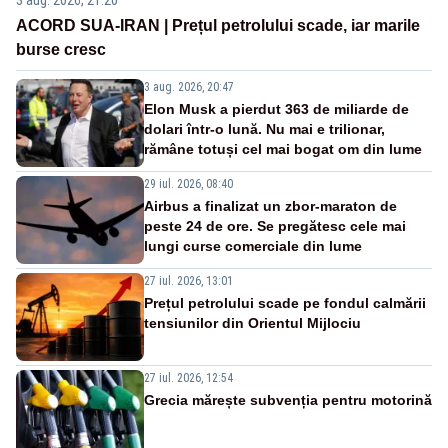
3 aug. 2026, 21:20
ACORD SUA-IRAN | Prețul petrolului scade, iar marile
burse cresc
3 aug. 2026, 20:47
Elon Musk a pierdut 363 de miliarde de
dolari într-o lună. Nu mai e trilionar,
rămâne totuși cel mai bogat om din lume
29 iul. 2026, 08:40
Airbus a finalizat un zbor-maraton de
peste 24 de ore. Se pregătesc cele mai
lungi curse comerciale din lume
27 iul. 2026, 13:01
Prețul petrolului scade pe fondul calmării
tensiunilor din Orientul Mijlociu
27 iul. 2026, 12:54
Grecia mărește subvenția pentru motorină