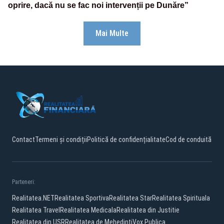
oprire, dacă nu se fac noi intervenții pe Dunăre”
Mai Multe
Contact
Termeni și condiții
Politică de confidențialitate
Cod de conduită
Parteneri:
Realitatea.NET
Realitatea Sportiva
Realitatea Star
Realitatea Spirituala
Realitatea Travel
Realitatea Medicala
Realitatea din Justitie
Realitatea din USR
Realitatea de Mehedinti
Vox Publica