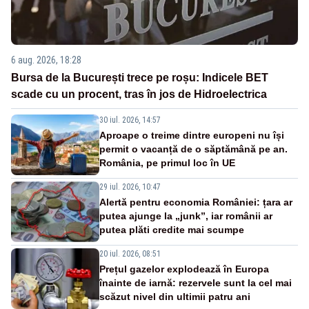
6 aug. 2026, 18:28
Bursa de la București trece pe roșu: Indicele BET
scade cu un procent, tras în jos de Hidroelectrica
30 iul. 2026, 14:57
Aproape o treime dintre europeni nu își
permit o vacanță de o săptămână pe an.
România, pe primul loc în UE
29 iul. 2026, 10:47
Alertă pentru economia României: țara ar
putea ajunge la „junk”, iar românii ar
putea plăti credite mai scumpe
20 iul. 2026, 08:51
Prețul gazelor explodează în Europa
înainte de iarnă: rezervele sunt la cel mai
scăzut nivel din ultimii patru ani