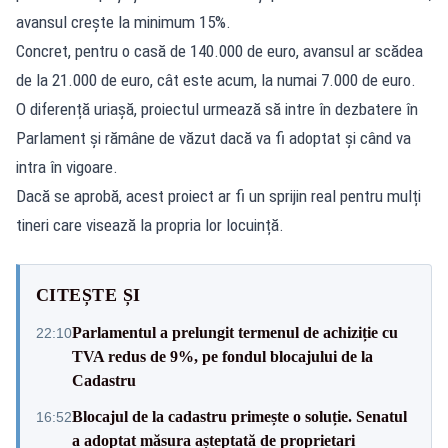
avansul crește la minimum 15%.
Concret, pentru o casă de 140.000 de euro, avansul ar scădea
de la 21.000 de euro, cât este acum, la numai 7.000 de euro.
O diferență uriașă, proiectul urmează să intre în dezbatere în
Parlament și rămâne de văzut dacă va fi adoptat și când va
intra în vigoare.
Dacă se aprobă
, acest proiect
ar fi un sprijin real pentru mulți
tineri care visează la propria lor locuință.
CITEȘTE ȘI
Parlamentul a prelungit termenul de achiziție cu
22:10
TVA redus de 9%, pe fondul blocajului de la
Cadastru
Blocajul de la cadastru primește o soluție. Senatul
16:52
a adoptat măsura așteptată de proprietari