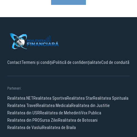
Contact
Termeni și condiții
Politică de confidențialitate
Cod de conduită
Parteneri:
Realitatea.NET
Realitatea Sportiva
Realitatea Star
Realitatea Spirituala
Realitatea Travel
Realitatea Medicala
Realitatea din Justitie
Realitatea din USR
Realitatea de Mehedinti
Vox Publica
Realitatea din PRO
Sursa Zilei
Realitatea de Botosani
Realitatea de Vaslui
Realitatea de Braila