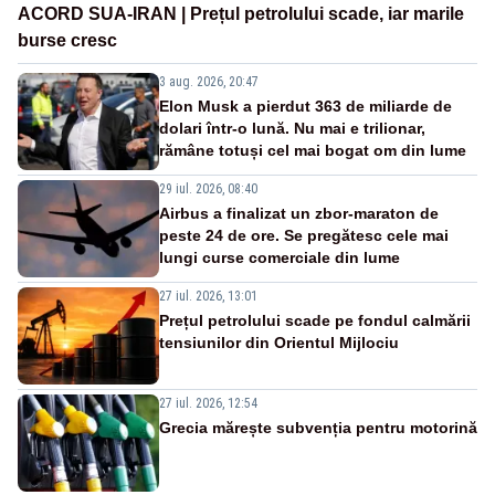
ACORD SUA-IRAN | Prețul petrolului scade, iar marile
burse cresc
3 aug. 2026, 20:47
Elon Musk a pierdut 363 de miliarde de
dolari într-o lună. Nu mai e trilionar,
rămâne totuși cel mai bogat om din lume
29 iul. 2026, 08:40
Airbus a finalizat un zbor-maraton de
peste 24 de ore. Se pregătesc cele mai
lungi curse comerciale din lume
27 iul. 2026, 13:01
Prețul petrolului scade pe fondul calmării
tensiunilor din Orientul Mijlociu
27 iul. 2026, 12:54
Grecia mărește subvenția pentru motorină