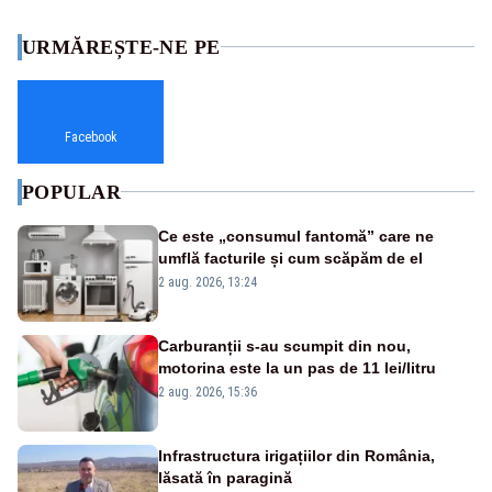
URMĂREȘTE-NE PE
Facebook
POPULAR
Ce este „consumul fantomă” care ne
umflă facturile și cum scăpăm de el
2 aug. 2026, 13:24
Carburanții s-au scumpit din nou,
motorina este la un pas de 11 lei/litru
2 aug. 2026, 15:36
Infrastructura irigațiilor din România,
lăsată în paragină