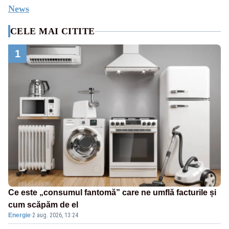
News
CELE MAI CITITE
1
Ce este „consumul fantomă” care ne umflă facturile și
cum scăpăm de el
Energie
·
2 aug. 2026, 13:24