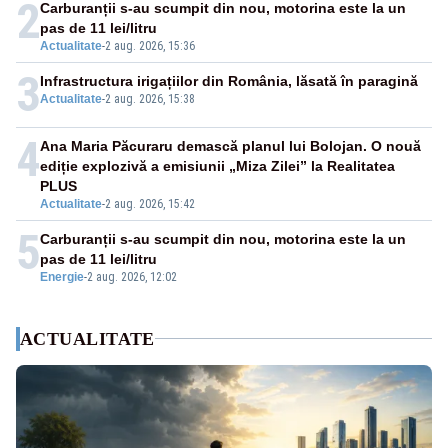
2
Carburanții s-au scumpit din nou, motorina este la un
pas de 11 lei/litru
Actualitate
-
2 aug. 2026, 15:36
3
Infrastructura irigațiilor din România, lăsată în paragină
Actualitate
-
2 aug. 2026, 15:38
4
Ana Maria Păcuraru demască planul lui Bolojan. O nouă
ediție explozivă a emisiunii „Miza Zilei” la Realitatea
PLUS
Actualitate
-
2 aug. 2026, 15:42
5
Carburanții s-au scumpit din nou, motorina este la un
pas de 11 lei/litru
Energie
-
2 aug. 2026, 12:02
ACTUALITATE