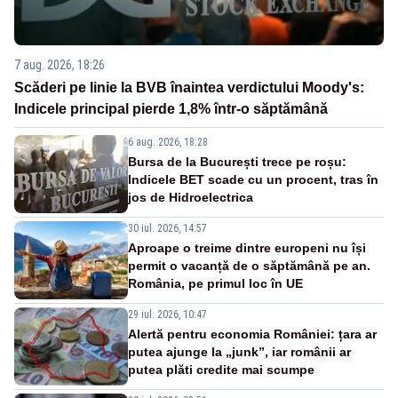
7 aug. 2026, 18:26
Scăderi pe linie la BVB înaintea verdictului Moody's:
Indicele principal pierde 1,8% într-o săptămână
6 aug. 2026, 18:28
Bursa de la București trece pe roșu:
Indicele BET scade cu un procent, tras în
jos de Hidroelectrica
30 iul. 2026, 14:57
Aproape o treime dintre europeni nu își
permit o vacanță de o săptămână pe an.
România, pe primul loc în UE
29 iul. 2026, 10:47
Alertă pentru economia României: țara ar
putea ajunge la „junk”, iar românii ar
putea plăti credite mai scumpe