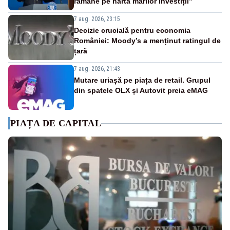
rămâne pe harta marilor investiții”
7 aug. 2026, 23:15
Decizie crucială pentru economia
României: Moody’s a menținut ratingul de
țară
7 aug. 2026, 21:43
Mutare uriașă pe piața de retail. Grupul
din spatele OLX și Autovit preia eMAG
PIAȚA DE CAPITAL