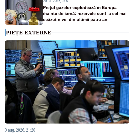
20 iul. 2026, 08:51
Prețul gazelor explodează în Europa
înainte de iarnă: rezervele sunt la cel mai
scăzut nivel din ultimii patru ani
PIEȚE EXTERNE
3 aug. 2026, 21:20