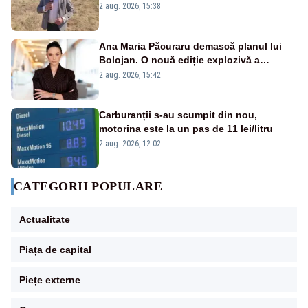
2 aug. 2026, 15:38
Ana Maria Păcuraru demască planul lui
Bolojan. O nouă ediție explozivă a
emisiunii „Miza Zilei” la Realitatea PLUS
2 aug. 2026, 15:42
Carburanții s-au scumpit din nou,
motorina este la un pas de 11 lei/litru
2 aug. 2026, 12:02
CATEGORII POPULARE
Actualitate
Piața de capital
Piețe externe