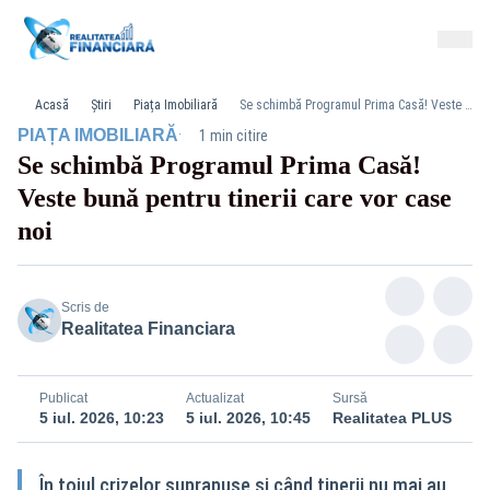
Acasă
Știri
Piața Imobiliară
Se schimbă Programul Prima Casă! Veste bună pentru tinerii care vor case noi
·
PIAȚA IMOBILIARĂ
1 min citire
Se schimbă Programul Prima Casă!
Veste bună pentru tinerii care vor case
noi
Scris de
Realitatea Financiara
Publicat
Actualizat
Sursă
5 iul. 2026, 10:23
5 iul. 2026, 10:45
Realitatea PLUS
În toiul crizelor suprapuse și când tinerii nu mai au