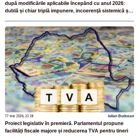
după modificările aplicabile începând cu anul 2026:
dublă și chiar triplă impunere, incoerență sistemică și
discriminare structurală între persoana fizică și
persoana juridică
17 mai 2026, 23:38
Iulian Budusan
Proiect legislativ în premieră. Parlamentul propune
facilități fiscale majore și reducerea TVA pentru tineri