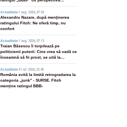
negativă
3
Actualitate
-
1 aug. 2026, 07:02
Alexandru Nazare, după menținerea
ratingului Fitch: Ne oferă timp, nu
confort
4
Actualitate
-
1 aug. 2026, 07:13
Traian Băsescu îi torpilează pe
politicienii puterii: Cine vrea să vadă ce
înseamnă să fii prost, se uită la
România
5
Actualitate
-
31 iul. 2026, 22:45
România evită la limită retrogradarea la
categoria „junk” - SURSE. Fitch
menține ratingul BBB-