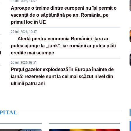
30 iul. 2026, 14:57
Aproape o treime dintre europeni nu își permit o
vacanță de o săptămână pe an. România, pe
primul loc în UE
29 iul. 2026, 10:47
Alertă pentru economia României: țara ar
d
putea ajunge la „junk”, iar românii ar putea plăti
l
credite mai scumpe
20 iul. 2026, 08:51
Prețul gazelor explodează în Europa înainte de
iarnă: rezervele sunt la cel mai scăzut nivel din
ultimii patru ani
PITAL