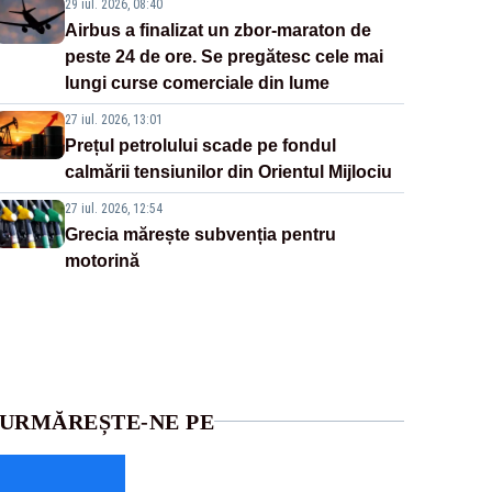
29 iul. 2026, 08:40
Airbus a finalizat un zbor-maraton de
peste 24 de ore. Se pregătesc cele mai
lungi curse comerciale din lume
27 iul. 2026, 13:01
Prețul petrolului scade pe fondul
calmării tensiunilor din Orientul Mijlociu
27 iul. 2026, 12:54
Grecia mărește subvenția pentru
motorină
URMĂREȘTE-NE PE