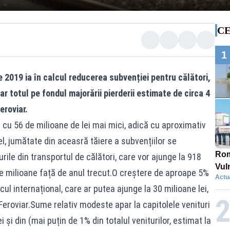
CE
1
e 2019 ia în calcul reducerea subvenției pentru călători,
 dar totul pe fondul majorării pierderii estimate de circa 4
eroviar.
i cu 56 de milioane de lei mai mici, adică cu aproximativ
el, jumătate din aceasră tăiere a subvențiilor se
Rom
ile din transportul de călători, care vor ajunge la 918
Vul
de milioane față de anul trecut.O creștere de aproape 5%
Actua
pun
icul internațional, care ar putea ajunge la 30 milioane lei,
cun
eroviar.Sume relativ modeste apar la capitolele venituri
i și din (mai puțin de 1% din totalul veniturilor, estimat la