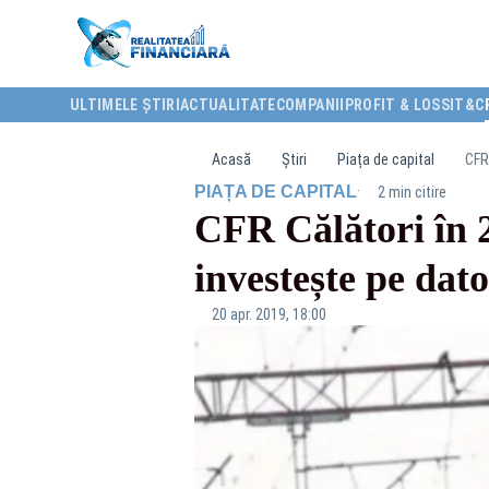
ULTIMELE ȘTIRI
ACTUALITATE
COMPANII
PROFIT & LOSS
IT&C
Acasă
Știri
Piața de capital
CFR 
·
PIAȚA DE CAPITAL
2 min citire
CFR Călători în 2
investește pe dato
20 apr. 2019, 18:00