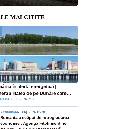
LE MAI CITITE
ânia în alertă energetică |
nerabilitatea de pe Dunăre care
litate
·
31 iul. 2026, 23:31
e în pericol Centrala Cernavodă era
oscută de pe vremea lui Ceaușescu
2
Actualitate
-
1 aug. 2026, 06:48
România a scăpat de retrogradarea
economiei. Agenția Fitch menține
ratingul „BBB-” cu perspectivă