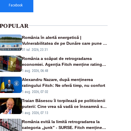
Facebook
POPULAR
România în alertă energetică |
Vulnerabilitatea de pe Dunăre care pune în
pericol Centrala Cernavodă era cunoscută
31 iul. 2026, 23:31
de pe vremea lui Ceaușescu
România a scăpat de retrogradarea
economiei. Agenția Fitch menține ratingul
„BBB-” cu perspectivă negativă
1 aug. 2026, 06:48
Alexandru Nazare, după menținerea
ratingului Fitch: Ne oferă timp, nu confort
1 aug. 2026, 07:02
Traian Băsescu îi torpilează pe politicienii
puterii: Cine vrea să vadă ce înseamnă să
fii prost, se uită la România
1 aug. 2026, 07:13
România evită la limită retrogradarea la
categoria „junk” - SURSE. Fitch menține