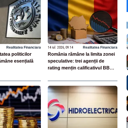
Realitatea Financiara
14 iul. 2026, 09:14
Realitatea Financiara
tatea politicilor
România rămâne la limita zonei
mâne esențială
speculative: trei agenții de
rating mențin calificativul BBB
minus