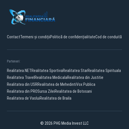
Contact
Termeni și condiții
Politică de confidențialitate
Cod de conduită
Parteneri:
Realitatea.NET
Realitatea Sportiva
Realitatea Star
Realitatea Spirituala
Realitatea Travel
Realitatea Medicala
Realitatea din Justitie
Realitatea din USR
Realitatea de Mehedinti
Vox Publica
Realitatea din PRO
Sursa Zilei
Realitatea de Botosani
Realitatea de Vaslui
Realitatea de Braila
© 2026 PHG Media Invest LLC