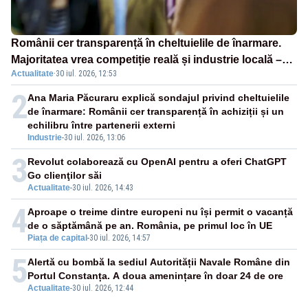
Românii cer transparență în cheltuielile de înarmare.
Majoritatea vrea competiție reală și industrie locală –
Actualitate
·
30 iul. 2026, 12:53
SONDAJ
2
Ana Maria Păcuraru explică sondajul privind cheltuielile
de înarmare: Românii cer transparență în achiziții și un
echilibru între partenerii externi
Industrie
-
30 iul. 2026, 13:06
3
Revolut colaborează cu OpenAI pentru a oferi ChatGPT
Go clienţilor săi
Actualitate
-
30 iul. 2026, 14:43
4
Aproape o treime dintre europeni nu își permit o vacanță
de o săptămână pe an. România, pe primul loc în UE
Piața de capital
-
30 iul. 2026, 14:57
5
Alertă cu bombă la sediul Autorității Navale Române din
Portul Constanța. A doua amenințare în doar 24 de ore
Actualitate
-
30 iul. 2026, 12:44