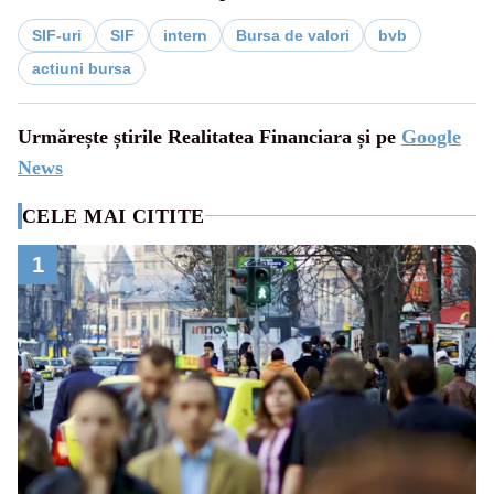
SIF-uri
SIF
intern
Bursa de valori
bvb
actiuni bursa
Urmărește știrile Realitatea Financiara și pe
Google
News
CELE MAI CITITE
1