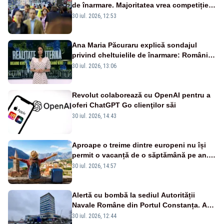
de înarmare. Majoritatea vrea competiție
reală și industrie locală – SONDAJ
30 iul. 2026, 12:53
Ana Maria Păcuraru explică sondajul
privind cheltuielile de înarmare: Românii
cer transparență în achiziții și un echilibru
30 iul. 2026, 13:06
între partenerii externi
Revolut colaborează cu OpenAI pentru a
oferi ChatGPT Go clienţilor săi
30 iul. 2026, 14:43
Aproape o treime dintre europeni nu își
permit o vacanță de o săptămână pe an.
România, pe primul loc în UE
30 iul. 2026, 14:57
Alertă cu bombă la sediul Autorității
Navale Române din Portul Constanța. A
doua amenințare în doar 24 de ore
30 iul. 2026, 12:44