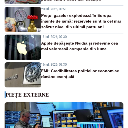
20 iul. 2026, 08:51
Prețul gazelor explodează în Europa
înainte de iarnă: rezervele sunt la cel mai
scăzut nivel din ultimii patru ani
18 iul. 2026, 09:30
Apple depășește Nvidia și redevine cea
mai valoroasă companie din lume
16 iul. 2026, 09:30
FMI: Credibilitatea politicilor economice
rămâne esențială
PIEȚE EXTERNE