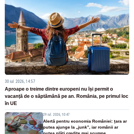
30 iul. 2026, 14:57
Aproape o treime dintre europeni nu își permit o
vacanță de o săptămână pe an. România, pe primul loc
în UE
29 iul. 2026, 10:47
Alertă pentru economia României: țara ar
putea ajunge la „junk”, iar românii ar
putea plăti credite mai scumpe