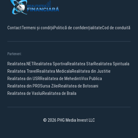
Contact
Termeni și condiții
Politică de confidențialitate
Cod de conduită
Parteneri:
Realitatea.NET
Realitatea Sportiva
Realitatea Star
Realitatea Spirituala
Realitatea Travel
Realitatea Medicala
Realitatea din Justitie
Realitatea din USR
Realitatea de Mehedinti
Vox Publica
Realitatea din PRO
Sursa Zilei
Realitatea de Botosani
Realitatea de Vaslui
Realitatea de Braila
© 2026 PHG Media Invest LLC
Facebook