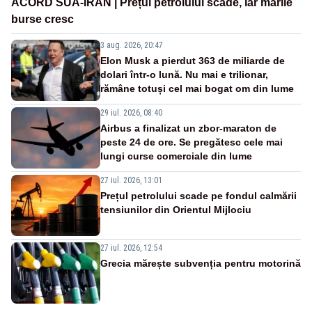
ACORD SUA-IRAN | Prețul petrolului scade, iar marile
burse cresc
3 aug. 2026, 20:47
Elon Musk a pierdut 363 de miliarde de
dolari într-o lună. Nu mai e trilionar,
rămâne totuși cel mai bogat om din lume
29 iul. 2026, 08:40
Airbus a finalizat un zbor-maraton de
peste 24 de ore. Se pregătesc cele mai
lungi curse comerciale din lume
27 iul. 2026, 13:01
Prețul petrolului scade pe fondul calmării
tensiunilor din Orientul Mijlociu
27 iul. 2026, 12:54
Grecia mărește subvenția pentru motorină