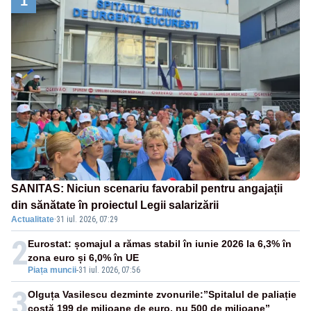
1
SANITAS: Niciun scenariu favorabil pentru angajații
din sănătate în proiectul Legii salarizării
Actualitate
·
31 iul. 2026, 07:29
2
Eurostat: șomajul a rămas stabil în iunie 2026 la 6,3% în
zona euro și 6,0% în UE
Piața muncii
-
31 iul. 2026, 07:56
3
Olguța Vasilescu dezminte zvonurile:”Spitalul de paliație
costă 199 de milioane de euro, nu 500 de milioane”