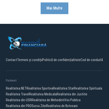
Mai Multe
Contact
Termeni și condiții
Politică de confidențialitate
Cod de conduită
Parteneri:
Realitatea.NET
Realitatea Sportiva
Realitatea Star
Realitatea Spirituala
Realitatea Travel
Realitatea Medicala
Realitatea din Justitie
Realitatea din USR
Realitatea de Mehedinti
Vox Publica
Realitatea din PRO
Sursa Zilei
Realitatea de Botosani