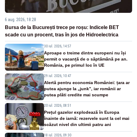
6 aug. 2026, 18:28
Bursa de la București trece pe roșu: Indicele BET
scade cu un procent, tras în jos de Hidroelectrica
30 iul. 2026, 14:57
Aproape o treime dintre europeni nu își
permit o vacanță de o săptămână pe an.
România, pe primul loc în UE
29 iul. 2026, 10:47
Alertă pentru economia României: țara ar
putea ajunge la „junk”, iar românii ar
putea plăti credite mai scumpe
20 iul. 2026, 08:51
Prețul gazelor explodează în Europa
înainte de iarnă: rezervele sunt la cel mai
scăzut nivel din ultimii patru ani
18 iul. 2026, 09:30