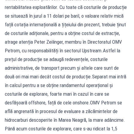
rentabilitatea exploatărilor. Cu toate că costurile de producție
se situează în jurul a 11 dolari pe baril, o valoare relativ mică
față cotația internațională a țițeiului din prezent, trebuie ținut
de costurile adiționale, pentru a obține costul de extracție,
atrage atenția Peter Zeilinger, membru în Directoratul OMV
Petrom, cu responsabilități în sectorul Upstream.Astfel la
prețul de producție se adaugă redevențele, costurile
administrative, de transport precum și altele care sunt de
două ori mai mari decât costul de producție.Separat mai intră
în calcul pentru a se obține randamentul operațional și
costurile de explorare, foarte mari în cazul în care se
desfășoară offshore, față de cele onshore.OMV Petrom se
află angrenată în procesul de evaluare a zăcămintelor de
hidrocarburi descoperite în Marea Neagră, la mare adâncime.
Până acum costurile de explorare, care s-au ridicat la 1,5