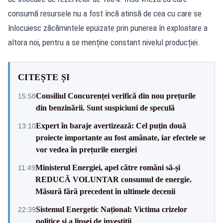
consumă resursele nu a fost încă atinsă de cea cu care se
înlocuiesc zăcămintele epuizate prin punerea în exploatare a
altora noi, pentru a se menține constant nivelul producției.
CITEȘTE ȘI
Consiliul Concurenței verifică din nou prețurile
15:58
din benzinării. Sunt suspiciuni de speculă
Expert în baraje avertizează: Cel puțin două
13:10
proiecte importante au fost amânate, iar efectele se
vor vedea în prețurile energiei
Ministerul Energiei, apel către români să-și
11:49
REDUCĂ VOLUNTAR consumul de energie.
Măsură fără precedent în ultimele decenii
Sistemul Energetic Național: Victima crizelor
22:39
politice și a lipsei de investiții