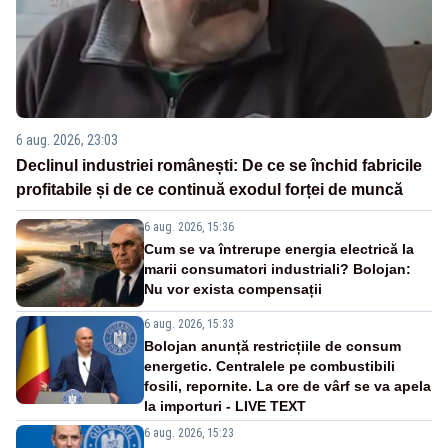
6 aug. 2026, 23:03
Declinul industriei românești: De ce se închid fabricile
profitabile și de ce continuă exodul forței de muncă
6 aug. 2026, 15:36
Cum se va întrerupe energia electrică la
marii consumatori industriali? Bolojan:
Nu vor exista compensații
6 aug. 2026, 15:33
Bolojan anunță restricțiile de consum
energetic. Centralele pe combustibili
fosili, repornite. La ore de vârf se va apela
la importuri - LIVE TEXT
6 aug. 2026, 15:23