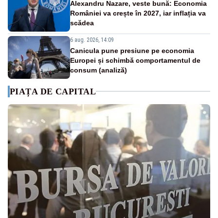
Alexandru Nazare, veste bună: Economia
României va crește în 2027, iar inflația va
scădea
6 aug. 2026, 14:09
Canicula pune presiune pe economia
Europei și schimbă comportamentul de
consum (analiză)
PIAȚA DE CAPITAL