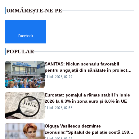
URMĂREȘTE-NE PE
Facebook
POPULAR
SANITAS: Niciun scenariu favorabil
pentru angajații din sănătate în proiectul
Legii salarizării
31 iul. 2026, 07:29
Eurostat: șomajul a rămas stabil în iunie
2026 la 6,3% în zona euro și 6,0% în UE
31 iul. 2026, 07:56
Olguța Vasilescu dezminte
zvonurile:”Spitalul de paliație costă 199
de milioane de euro, nu 500 de milioane”