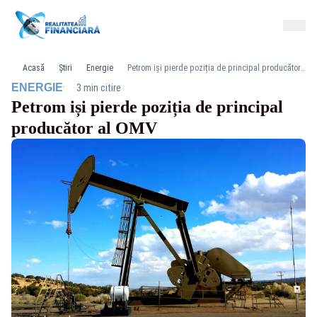
Acasă
Știri
Energie
Petrom iși pierde poziția de principal producător al OMV
·
ENERGIE
3 min citire
Petrom iși pierde poziția de principal
producător al OMV