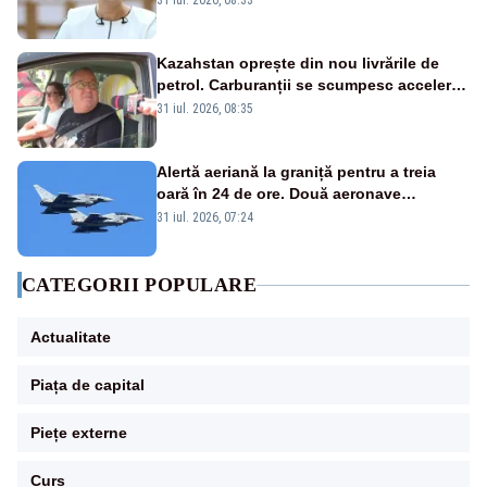
31 iul. 2026, 08:33
Kazahstan oprește din nou livrările de
petrol. Carburanții se scumpesc accelerat,
iar românii plătesc nota de plată
31 iul. 2026, 08:35
Alertă aeriană la graniță pentru a treia
oară în 24 de ore. Două aeronave
Eurofighter britanice au fost ridicate de la
31 iul. 2026, 07:24
sol
CATEGORII POPULARE
Actualitate
Piața de capital
Piețe externe
Curs