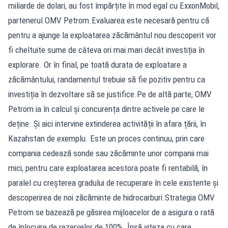
miliarde de dolari, au fost împărțite în mod egal cu ExxonMobil,
partenerul OMV Petrom.Evaluarea este necesară pentru că
pentru a ajunge la exploatarea zăcământul nou descoperit vor
fi cheltuite sume de câteva ori mai mari decât investiția în
explorare. Or în final, pe toată durata de exploatare a
zăcământului, randamentul trebuie să fie pozitiv pentru ca
investiția în dezvoltare să se justifice.Pe de altă parte, OMV
Petrom ia în calcul și concurența dintre activele pe care le
deține. Și aici intervine extinderea activității în afara țării, în
Kazahstan de exemplu. Este un proces continuu, prin care
compania cedează sonde sau zăcăminte unor companii mai
mici, pentru care exploatarea acestora poate fi rentabilă, în
paralel cu creșterea gradului de recuperare în cele existente și
descoperirea de noi zăcăminte de hidrocarburi.Strategia OMV
Petrom se bazează pe găsirea mijloacelor de a asigura o rată
de înlocuire de rezervelor de 100%. Însă viteza cu care