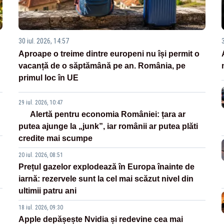
30 iul. 2026, 14:57
Aproape o treime dintre europeni nu își permit o
vacanță de o săptămână pe an. România, pe
primul loc în UE
29 iul. 2026, 10:47
Alertă pentru economia României: țara ar
putea ajunge la „junk”, iar românii ar putea plăti
credite mai scumpe
20 iul. 2026, 08:51
Prețul gazelor explodează în Europa înainte de
iarnă: rezervele sunt la cel mai scăzut nivel din
ultimii patru ani
18 iul. 2026, 09:30
Apple depășește Nvidia și redevine cea mai