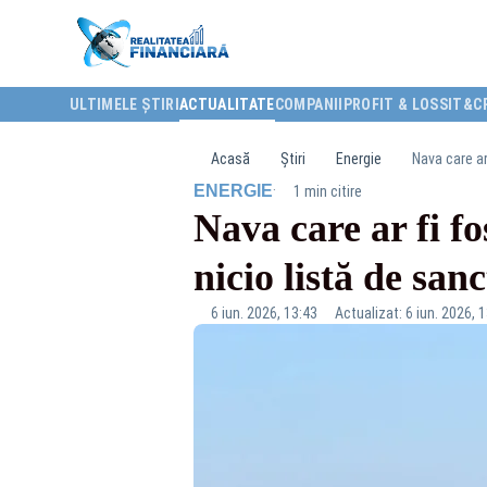
ULTIMELE ȘTIRI
ACTUALITATE
COMPANII
PROFIT & LOSS
IT&C
Acasă
Știri
Energie
Nava care ar
·
ENERGIE
1 min citire
Nava care ar fi fo
nicio listă de s
6 iun. 2026, 13:43
Actualizat: 6 iun. 2026, 