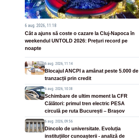
6 aug. 2026, 11:18
Cât a ajuns să coste o cazare la Cluj-Napoca în
weekendul UNTOLD 2026: Prețuri record pe
noapte
6 aug. 2026, 11:14
Blocajul ANCPI a amânat peste 5.000 de
tranzacții prin credit
6 aug. 2026, 10:38
Schimbare de ultim moment la CFR
Călători: primul tren electric PESA
circulă pe ruta București – Brașov
6 aug. 2026, 09:56
Dincolo de universitate. Evoluția
instituțiilor cunoașterii - analiză de