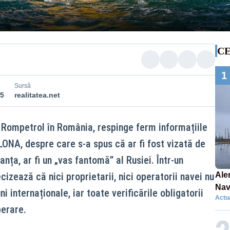
CE
1
Sursă
45
realitatea.net
 Rompetrol în România, respinge ferm informațiile
ONA, despre care s‑a spus că ar fi fost vizată de
nța, ar fi un „vas fantomă” al Rusiei. Într‑un
cizează că nici proprietarii, nici operatorii navei nu
Aler
Nav
ni internaționale, iar toate verificările obligatorii
Actua
A d
perare.