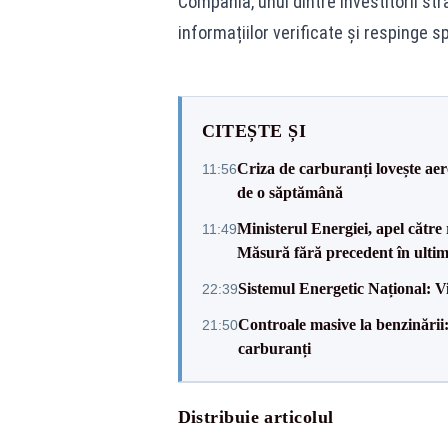
Compania, unul dintre investitorii stra
informațiilor verificate și respinge s
CITEȘTE ȘI
Criza de carburanți lovește ae
11:56
de o săptămână
Ministerul Energiei, apel că
11:49
Măsură fără precedent în ultim
Sistemul Energetic Național: Vict
22:39
Controale masive la benzinării:
21:50
carburanți
Distribuie articolul