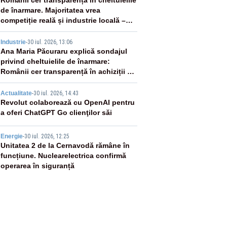
2
Românii cer transparență în cheltuielile
de înarmare. Majoritatea vrea
competiție reală și industrie locală –
SONDAJ
3
Industrie
-
30 iul. 2026, 13:06
Ana Maria Păcuraru explică sondajul
privind cheltuielile de înarmare:
Românii cer transparență în achiziții și
un echilibru între partenerii externi
4
Actualitate
-
30 iul. 2026, 14:43
Revolut colaborează cu OpenAI pentru
a oferi ChatGPT Go clienţilor săi
5
Energie
-
30 iul. 2026, 12:25
Unitatea 2 de la Cernavodă rămâne în
funcțiune. Nuclearelectrica confirmă
operarea în siguranță