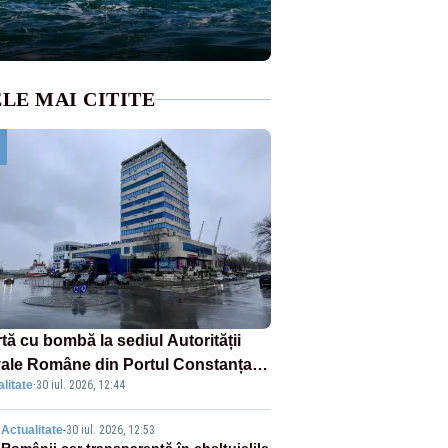
LE MAI CITITE
tă cu bombă la sediul Autorității
ale Române din Portul Constanța.
litate
·
30 iul. 2026, 12:44
oua amenințare în doar 24 de ore
Actualitate
-
30 iul. 2026, 12:53