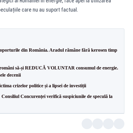
tegici ai României în energie, face apel la utilizarea
peculațiile care nu au suport factual.
roporturile din România. Aradul rămâne fără kerosen timp
tre români să-și REDUCĂ VOLUNTAR consumul de energie.
ele decenii
ima crizelor politice și a lipsei de investiții
 Consiliul Concurenței verifică suspiciunile de speculă la