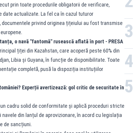
ut prin toate procedurile obligatorii de verificare,
 date actualizate. La fel ca în cazul tuturor
 documentele privind originea țițeiului au fost transmise
i europene.
stanța, o navă "fantomă" rusească aflată în port - PRESA
rincipal țiței din Kazahstan, care acoperă peste 60% din
djan, Libia și Guyana, în funcție de disponibilitate. Toate
ntație completă, pusă la dispoziția instituțiilor
omâniei? Experții avertizează: gol critic de securitate în
un cadru solid de conformitate și aplică proceduri stricte
i navele din lanțul de aprovizionare, în acord cu legislația
e de sancțiuni.