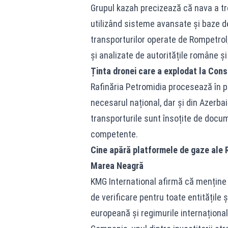
Grupul kazah precizează că nava a trec
utilizând sisteme avansate și baze de
transporturilor operate de Rompetrol,
și analizate de autoritățile române ș
Ținta dronei care a explodat la Con
Rafinăria Petromidia procesează în p
necesarul național, dar și din Azerbai
transporturile sunt însoțite de docume
competente.
Cine apără platformele de gaze ale R
Marea Neagră
KMG International afirmă că menține 
de verificare pentru toate entitățile ș
europeană și regimurile internațional