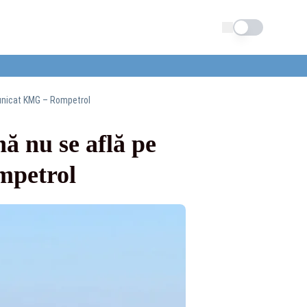
Schimba tema
omunicat KMG – Rompetrol
nă nu se află pe
mpetrol