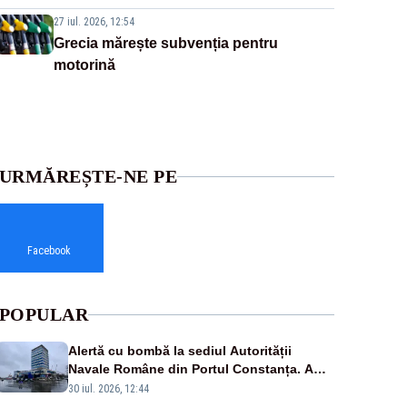
27 iul. 2026, 12:54
Grecia mărește subvenția pentru
motorină
URMĂREȘTE-NE PE
Facebook
POPULAR
Alertă cu bombă la sediul Autorității
Navale Române din Portul Constanța. A
doua amenințare în doar 24 de ore
30 iul. 2026, 12:44