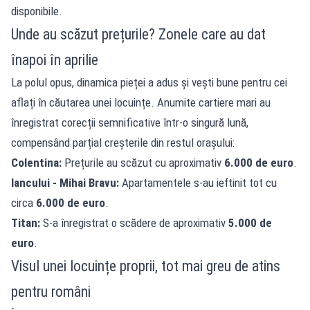
disponibile.
Unde au scăzut prețurile? Zonele care au dat
înapoi în aprilie
La polul opus, dinamica pieței a adus și vești bune pentru cei
aflați în căutarea unei locuințe. Anumite cartiere mari au
înregistrat corecții semnificative într-o singură lună,
compensând parțial creșterile din restul orașului:
Colentina:
Prețurile au scăzut cu aproximativ
6.000 de euro
.
Iancului - Mihai Bravu:
Apartamentele s-au ieftinit tot cu
circa
6.000 de euro
.
Titan:
S-a înregistrat o scădere de aproximativ
5.000 de
euro
.
Visul unei locuințe proprii, tot mai greu de atins
pentru români