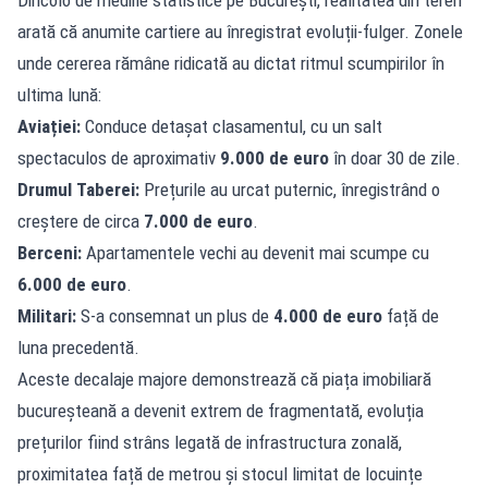
arată că anumite cartiere au înregistrat evoluții-fulger. Zonele
unde cererea rămâne ridicată au dictat ritmul scumpirilor în
ultima lună:
Aviației:
Conduce detașat clasamentul, cu un salt
spectaculos de aproximativ
9.000 de euro
în doar 30 de zile.
Drumul Taberei:
Prețurile au urcat puternic, înregistrând o
creștere de circa
7.000 de euro
.
Berceni:
Apartamentele vechi au devenit mai scumpe cu
6.000 de euro
.
Militari:
S-a consemnat un plus de
4.000 de euro
față de
luna precedentă.
Aceste decalaje majore demonstrează că piața imobiliară
bucureșteană a devenit extrem de fragmentată, evoluția
prețurilor fiind strâns legată de infrastructura zonală,
proximitatea față de metrou și stocul limitat de locuințe