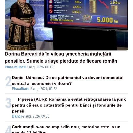
Dorina Barcari dă în vileag șmecheria înghețării
pensiilor. Sumele uriașe pierdute de fiecare român
Piața muncii
·
2 aug. 2026, 08:10
2
Daniel Udrescu: De ce patrimoniul va deveni conceptul
central al economiei viitoare?
Fiscalitate
-
2 aug. 2026, 09:22
3
Piperea (AUR): România a evitat retrogradarea la junk
pentru că era o catastrofă pentru bănci și fondurile de
pensii
Bănci
-
2 aug. 2026, 09:36
4
Carburanții s-au scumpit din nou, motorina este la un
pas de 11 lei/litru