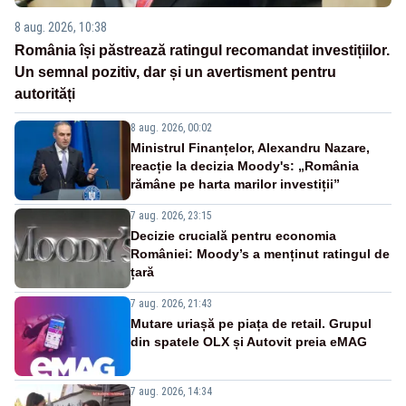
8 aug. 2026, 10:38
România își păstrează ratingul recomandat investițiilor.
Un semnal pozitiv, dar și un avertisment pentru
autorități
8 aug. 2026, 00:02
Ministrul Finanțelor, Alexandru Nazare,
reacție la decizia Moody's: „România
rămâne pe harta marilor investiții”
7 aug. 2026, 23:15
Decizie crucială pentru economia
României: Moody’s a menținut ratingul de
țară
7 aug. 2026, 21:43
Mutare uriașă pe piața de retail. Grupul
din spatele OLX și Autovit preia eMAG
7 aug. 2026, 14:34