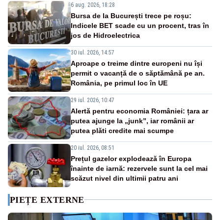
6 aug. 2026, 18:28
Bursa de la București trece pe roșu:
Indicele BET scade cu un procent, tras în
jos de Hidroelectrica
30 iul. 2026, 14:57
Aproape o treime dintre europeni nu își
permit o vacanță de o săptămână pe an.
România, pe primul loc în UE
29 iul. 2026, 10:47
Alertă pentru economia României: țara ar
putea ajunge la „junk”, iar românii ar
putea plăti credite mai scumpe
20 iul. 2026, 08:51
Prețul gazelor explodează în Europa
înainte de iarnă: rezervele sunt la cel mai
scăzut nivel din ultimii patru ani
PIEȚE EXTERNE