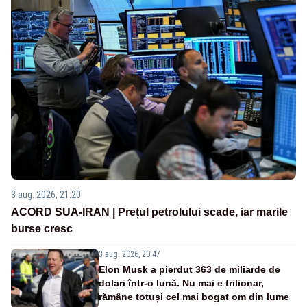
3 aug. 2026, 21:20
ACORD SUA-IRAN | Prețul petrolului scade, iar marile
burse cresc
3 aug. 2026, 20:47
Elon Musk a pierdut 363 de miliarde de
dolari într-o lună. Nu mai e trilionar,
rămâne totuși cel mai bogat om din lume