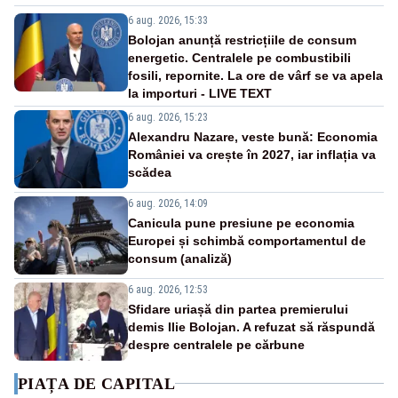
6 aug. 2026, 15:33
Bolojan anunță restricțiile de consum
energetic. Centralele pe combustibili
fosili, repornite. La ore de vârf se va apela
la importuri - LIVE TEXT
6 aug. 2026, 15:23
Alexandru Nazare, veste bună: Economia
României va crește în 2027, iar inflația va
scădea
6 aug. 2026, 14:09
Canicula pune presiune pe economia
Europei și schimbă comportamentul de
consum (analiză)
6 aug. 2026, 12:53
Sfidare uriașă din partea premierului
demis Ilie Bolojan. A refuzat să răspundă
despre centralele pe cărbune
PIAȚA DE CAPITAL