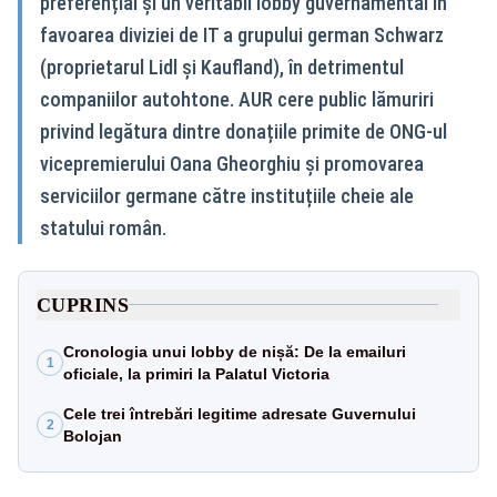
preferențial și un veritabil lobby guvernamental în
favoarea diviziei de IT a grupului german Schwarz
(proprietarul Lidl și Kaufland), în detrimentul
companiilor autohtone. AUR cere public lămuriri
privind legătura dintre donațiile primite de ONG-ul
vicepremierului Oana Gheorghiu și promovarea
serviciilor germane către instituțiile cheie ale
statului român.
CUPRINS
Cronologia unui lobby de nișă: De la emailuri
1
oficiale, la primiri la Palatul Victoria
Cele trei întrebări legitime adresate Guvernului
2
Bolojan