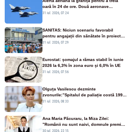
Alertă aeriană la graniță pentru a treia
oară în 24 de ore. Două aeronave
Eurofighter britanice au fost ridicate de la
31 iul. 2026, 07:24
sol
SANITAS: Niciun scenariu favorabil
pentru angajații din sănătate în proiectul
Legii salarizării
31 iul. 2026, 07:29
Eurostat: șomajul a rămas stabil în iunie
2026 la 6,3% în zona euro și 6,0% în UE
31 iul. 2026, 07:56
Olguța Vasilescu dezminte
zvonurile:”Spitalul de paliație costă 199
de milioane de euro, nu 500 de milioane”
31 iul. 2026, 08:33
Ana Maria Păcuraru, la Miza Zilei:
”Românii nu sunt naivi, domnule premier
Bolojan”
30 iul. 2026, 22:15