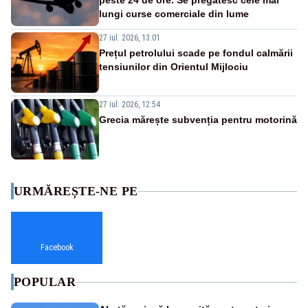
peste 24 de ore. Se pregătesc cele mai
lungi curse comerciale din lume
27 iul. 2026, 13:01
Prețul petrolului scade pe fondul calmării
tensiunilor din Orientul Mijlociu
27 iul. 2026, 12:54
Grecia mărește subvenția pentru motorină
URMĂREȘTE-NE PE
Facebook
POPULAR