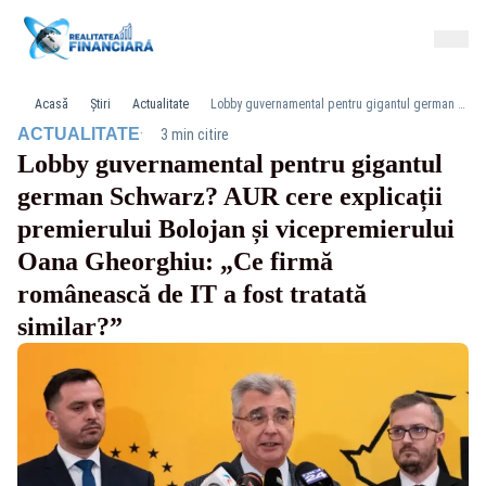
Acasă
Știri
Actualitate
Lobby guvernamental pentru gigantul german Schwarz? AUR cere explicații premierului Bolojan și vicepremierului Oana Gheorghiu: „Ce firmă românească de IT a fost tratată similar?”
·
ACTUALITATE
3 min citire
Lobby guvernamental pentru gigantul
german Schwarz? AUR cere explicații
premierului Bolojan și vicepremierului
Oana Gheorghiu: „Ce firmă
românească de IT a fost tratată
similar?”