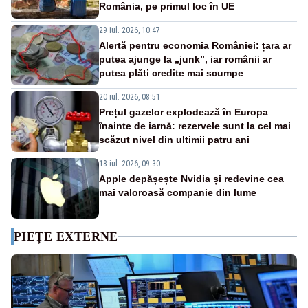
România, pe primul loc în UE
29 iul. 2026, 10:47
Alertă pentru economia României: țara ar
putea ajunge la „junk”, iar românii ar
putea plăti credite mai scumpe
20 iul. 2026, 08:51
Prețul gazelor explodează în Europa
înainte de iarnă: rezervele sunt la cel mai
scăzut nivel din ultimii patru ani
18 iul. 2026, 09:30
Apple depășește Nvidia și redevine cea
mai valoroasă companie din lume
PIEȚE EXTERNE