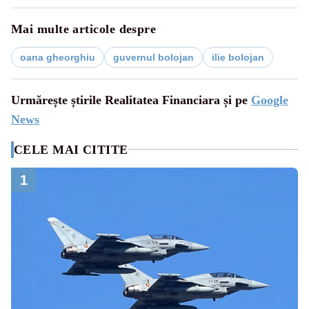
Mai multe articole despre
oana gheorghiu
guvernul bolojan
ilie bolojan
Urmărește știrile Realitatea Financiara și pe
Google
News
CELE MAI CITITE
1