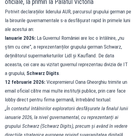
oficiale, la primiri la Palatul Victoria
Potrivit declarațiilor liderului AUR, parcursul grupului german pe
la birourile guvernamentale s-a desfășurat rapid în primele luni
ale acestui an:
Ianuarie 2026:
La Guvernul României are loc o întâlnire, „nu
știm cu cine”, a reprezentanților grupului german Schwarz,
deținătorul supermarketurilor Lidl și Kaufland. De data
aceasta, cei care au vizitat guvernul reprezentau divizia de IT
a grupului,
Schwarz Digits
.
12 februarie 2026:
Vicepremierul Oana Gheorghiu trimite un
email oficial către mai multe instituții publice, prin care face
lobby direct pentru firma germană, întrebând textual:
„În contextul întâlnirilor exploratorii desfășurate la finalul lunii
ianuarie 2026, la nivel guvernamental, cu reprezentanți ai
grupului Schwarz (Schwarz Digits), precum și având în vedere
direcțiile strategice europene privind suveranitatea digitală,