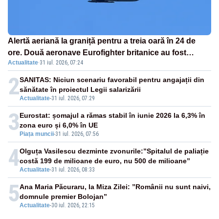
Alertă aeriană la graniță pentru a treia oară în 24 de
ore. Două aeronave Eurofighter britanice au fost
Actualitate
·
31 iul. 2026, 07:24
ridicate de la sol
2
SANITAS: Niciun scenariu favorabil pentru angajații din
sănătate în proiectul Legii salarizării
Actualitate
-
31 iul. 2026, 07:29
3
Eurostat: șomajul a rămas stabil în iunie 2026 la 6,3% în
zona euro și 6,0% în UE
Piața muncii
-
31 iul. 2026, 07:56
4
Olguța Vasilescu dezminte zvonurile:”Spitalul de paliație
costă 199 de milioane de euro, nu 500 de milioane”
Actualitate
-
31 iul. 2026, 08:33
5
Ana Maria Păcuraru, la Miza Zilei: ”Românii nu sunt naivi,
domnule premier Bolojan”
Actualitate
-
30 iul. 2026, 22:15