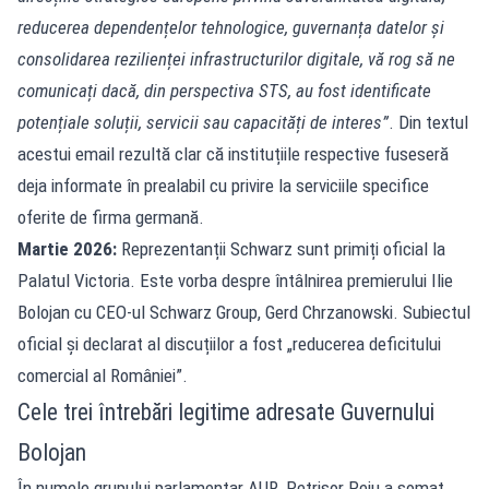
reducerea dependențelor tehnologice, guvernanța datelor și
consolidarea rezilienței infrastructurilor digitale, vă rog să ne
comunicați dacă, din perspectiva STS, au fost identificate
potențiale soluții, servicii sau capacități de interes”
. Din textul
acestui email rezultă clar că instituțiile respective fuseseră
deja informate în prealabil cu privire la serviciile specifice
oferite de firma germană.
Martie 2026:
Reprezentanții Schwarz sunt primiți oficial la
Palatul Victoria. Este vorba despre întâlnirea premierului Ilie
Bolojan cu CEO-ul Schwarz Group, Gerd Chrzanowski. Subiectul
oficial și declarat al discuțiilor a fost „reducerea deficitului
comercial al României”.
Cele trei întrebări legitime adresate Guvernului
Bolojan
În numele grupului parlamentar AUR, Petrișor Peiu a somat