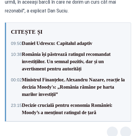
urmă, în aceeași barcă în care ne dorim un curs cât mai
rezonabil", a explicat Dan Suciu.
CITEȘTE ȘI
Daniel Udrescu: Capitalul adaptiv
09:50
România își păstrează ratingul recomandat
10:38
investițiilor. Un semnal pozitiv, dar și un
avertisment pentru autorități
Ministrul Finanțelor, Alexandru Nazare, reacție la
00:02
decizia Moody's: „România rămâne pe harta
marilor investiții”
Decizie crucială pentru economia României:
23:15
Moody’s a menținut ratingul de țară