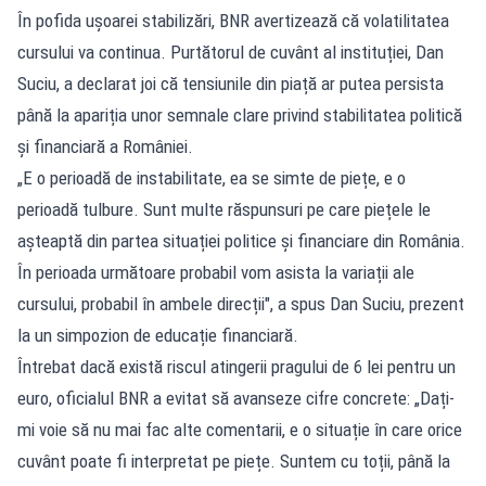
În pofida ușoarei stabilizări, BNR avertizează că volatilitatea
cursului va continua. Purtătorul de cuvânt al instituției, Dan
Suciu, a declarat joi că tensiunile din piață ar putea persista
până la apariția unor semnale clare privind stabilitatea politică
și financiară a României.
„E o perioadă de instabilitate, ea se simte de piețe, e o
perioadă tulbure. Sunt multe răspunsuri pe care piețele le
așteaptă din partea situației politice și financiare din România.
În perioada următoare probabil vom asista la variații ale
cursului, probabil în ambele direcții", a spus Dan Suciu, prezent
la un simpozion de educație financiară.
Întrebat dacă există riscul atingerii pragului de 6 lei pentru un
euro, oficialul BNR a evitat să avanseze cifre concrete: „Dați-
mi voie să nu mai fac alte comentarii, e o situație în care orice
cuvânt poate fi interpretat pe piețe. Suntem cu toții, până la