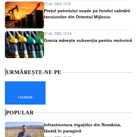
27 iul. 2026, 13:01
Prețul petrolului scade pe fondul calmării
tensiunilor din Orientul Mijlociu
27 iul. 2026, 12:54
Grecia mărește subvenția pentru motorină
URMĂREȘTE-NE PE
Facebook
POPULAR
Infrastructura irigațiilor din România,
lăsată în paragină