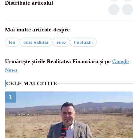
Distribuie articolul
Mai multe articole despre
leu
curs valutar
euro
fluctuatii
Urmărește știrile Realitatea Financiara și pe
Google
News
CELE MAI CITITE
1