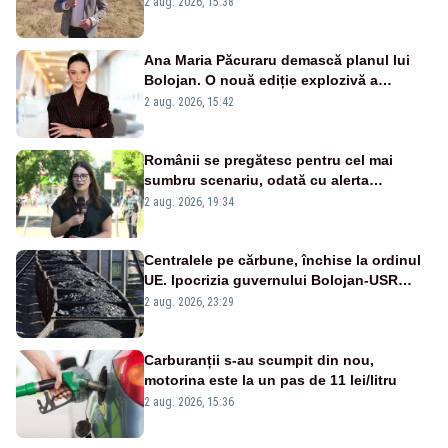
2 aug. 2026, 15:38
Ana Maria Păcuraru demască planul lui
Bolojan. O nouă ediție explozivă a
emisiunii „Miza Zilei” la Realitatea PLUS
2 aug. 2026, 15:42
Românii se pregătesc pentru cel mai
sumbru scenariu, odată cu alerta
energetică
2 aug. 2026, 19:34
Centralele pe cărbune, închise la ordinul
UE. Ipocrizia guvernului Bolojan-USR
după starea de alertă
2 aug. 2026, 23:29
Carburanții s-au scumpit din nou,
motorina este la un pas de 11 lei/litru
2 aug. 2026, 15:36