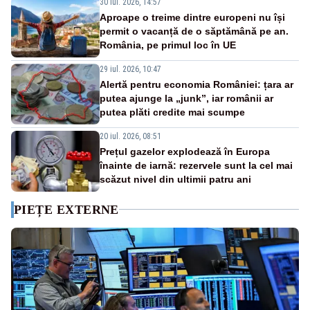
30 iul. 2026, 14:57
Aproape o treime dintre europeni nu își
permit o vacanță de o săptămână pe an.
România, pe primul loc în UE
29 iul. 2026, 10:47
Alertă pentru economia României: țara ar
putea ajunge la „junk”, iar românii ar
putea plăti credite mai scumpe
20 iul. 2026, 08:51
Prețul gazelor explodează în Europa
înainte de iarnă: rezervele sunt la cel mai
scăzut nivel din ultimii patru ani
PIEȚE EXTERNE