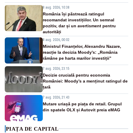
8 aug. 2026, 10:38
România își păstrează ratingul
recomandat investițiilor. Un semnal
pozitiv, dar și un avertisment pentru
autorități
8 aug. 2026, 00:02
Ministrul Finanțelor, Alexandru Nazare,
reacție la decizia Moody's: „România
rămâne pe harta marilor investiții”
7 aug. 2026, 23:15
Decizie crucială pentru economia
României: Moody’s a menținut ratingul de
țară
7 aug. 2026, 21:43
Mutare uriașă pe piața de retail. Grupul
din spatele OLX și Autovit preia eMAG
PIAȚA DE CAPITAL