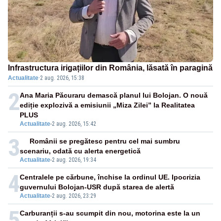
Infrastructura irigațiilor din România, lăsată în paragină
Actualitate
·
2 aug. 2026, 15:38
2
Ana Maria Păcuraru demască planul lui Bolojan. O nouă
ediție explozivă a emisiunii „Miza Zilei” la Realitatea
PLUS
Actualitate
-
2 aug. 2026, 15:42
3
Românii se pregătesc pentru cel mai sumbru
scenariu, odată cu alerta energetică
Actualitate
-
2 aug. 2026, 19:34
4
Centralele pe cărbune, închise la ordinul UE. Ipocrizia
guvernului Bolojan-USR după starea de alertă
Actualitate
-
2 aug. 2026, 23:29
5
Carburanții s-au scumpit din nou, motorina este la un