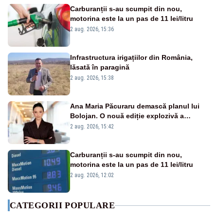
Carburanții s-au scumpit din nou,
motorina este la un pas de 11 lei/litru
2 aug. 2026, 15:36
Infrastructura irigațiilor din România,
lăsată în paragină
2 aug. 2026, 15:38
Ana Maria Păcuraru demască planul lui
Bolojan. O nouă ediție explozivă a
emisiunii „Miza Zilei” la Realitatea PLUS
2 aug. 2026, 15:42
Carburanții s-au scumpit din nou,
motorina este la un pas de 11 lei/litru
2 aug. 2026, 12:02
CATEGORII POPULARE