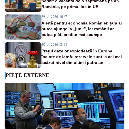
permit o vacanță de o săptămână pe an.
România, pe primul loc în UE
29 iul. 2026, 10:47
Alertă pentru economia României: țara ar
putea ajunge la „junk”, iar românii ar
putea plăti credite mai scumpe
20 iul. 2026, 08:51
Prețul gazelor explodează în Europa
înainte de iarnă: rezervele sunt la cel mai
scăzut nivel din ultimii patru ani
PIEȚE EXTERNE