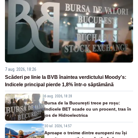
7 aug. 2026, 18:26
Scăderi pe linie la BVB înaintea verdictului Moody's:
Indicele principal pierde 1,8% într-o săptămână
6 aug. 2026, 18:28
Bursa de la București trece pe roșu:
Indicele BET scade cu un procent, tras în
jos de Hidroelectrica
30 iul. 2026, 14:57
Aproape o treime dintre europeni nu își