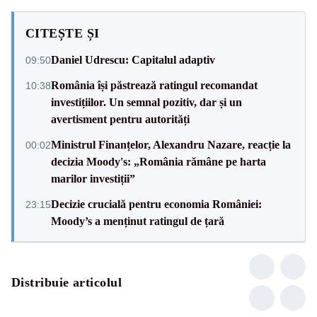
CITEȘTE ȘI
Daniel Udrescu: Capitalul adaptiv
09:50
România își păstrează ratingul recomandat
10:38
investițiilor. Un semnal pozitiv, dar și un
avertisment pentru autorități
Ministrul Finanțelor, Alexandru Nazare, reacție la
00:02
decizia Moody's: „România rămâne pe harta
marilor investiții”
Decizie crucială pentru economia României:
23:15
Moody’s a menținut ratingul de țară
Distribuie articolul