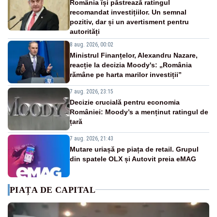
România își păstrează ratingul
recomandat investițiilor. Un semnal
pozitiv, dar și un avertisment pentru
autorități
8 aug. 2026, 00:02
Ministrul Finanțelor, Alexandru Nazare,
reacție la decizia Moody's: „România
rămâne pe harta marilor investiții”
7 aug. 2026, 23:15
Decizie crucială pentru economia
României: Moody’s a menținut ratingul de
țară
7 aug. 2026, 21:43
Mutare uriașă pe piața de retail. Grupul
din spatele OLX și Autovit preia eMAG
PIAȚA DE CAPITAL