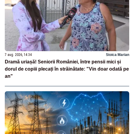
7 aug. 2026, 14:34
Stoica Marian
Dramă uriașă! Seniorii României, între pensii mici și
dorul de copiii plecați în străinătate: "Vin doar odată pe
an"