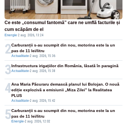
Ce este „consumul fantomă” care ne umflă facturile și
cum scăpăm de el
Energie
·
2 aug. 2026, 13:24
2
Carburanții s-au scumpit din nou, motorina este la un
pas de 11 lei/litru
Actualitate
-
2 aug. 2026, 15:36
3
Infrastructura irigațiilor din România, lăsată în paragină
Actualitate
-
2 aug. 2026, 15:38
4
Ana Maria Păcuraru demască planul lui Bolojan. O nouă
ediție explozivă a emisiunii „Miza Zilei” la Realitatea
PLUS
Actualitate
-
2 aug. 2026, 15:42
5
Carburanții s-au scumpit din nou, motorina este la un
pas de 11 lei/litru
Energie
-
2 aug. 2026, 12:02