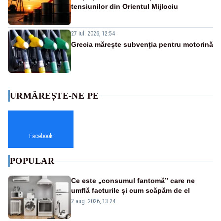
tensiunilor din Orientul Mijlociu
27 iul. 2026, 12:54
Grecia mărește subvenția pentru motorină
URMĂREȘTE-NE PE
Facebook
POPULAR
Ce este „consumul fantomă” care ne
umflă facturile și cum scăpăm de el
2 aug. 2026, 13:24