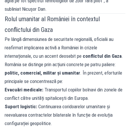
agilă pe tot spectrul tehnologiilor de zbor fără pilot”, a
subliniat Nicușor Dan.
Rolul umanitar al României în contextul
conflictului din Gaza
Pe lângă dimensiunea de securitate regională, oficialii au
reafirmat implicarea activă a României în crizele
internaționale, cu un accent deosebit pe
conflictul din Gaza
.
România se distinge prin acțiuni concrete pe patru paliere:
politic, comercial, militar și umanitar
. În prezent, eforturile
principale se concentrează pe:
Evacuări medicale:
Transportul copiilor bolnavi din zonele de
conflict către unități spitalicești din Europa.
Suport logistic:
Continuarea coridoarelor umanitare și
reevaluarea contractelor bilaterale în funcție de evoluția
configurației geopolitice.