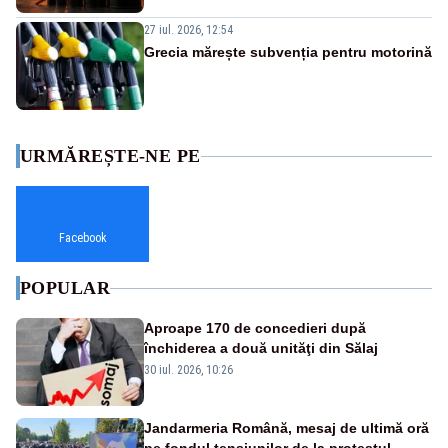
27 iul. 2026, 12:54
Grecia mărește subvenția pentru motorină
URMĂREȘTE-NE PE
Facebook
POPULAR
Aproape 170 de concedieri după
închiderea a două unităţi din Sălaj
30 iul. 2026, 10:26
Jandarmeria Română, mesaj de ultimă oră