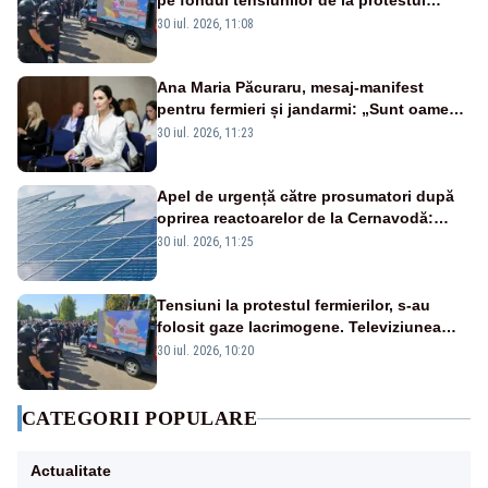
pe fondul tensiunilor de la protestul
masiv al fermierilor - VIDEO
30 iul. 2026, 11:08
Ana Maria Păcuraru, mesaj-manifest
pentru fermieri și jandarmi: „Sunt oameni
disperați, nu sunt răufăcători”
30 iul. 2026, 11:23
Apel de urgență către prosumatori după
oprirea reactoarelor de la Cernavodă:
România are nevoie de energie
30 iul. 2026, 11:25
Tensiuni la protestul fermierilor, s-au
folosit gaze lacrimogene. Televiziunea
Poporului face apel la calm – LIVE TEXT
30 iul. 2026, 10:20
CATEGORII POPULARE
Actualitate