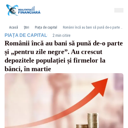
Acasă
Știri
Piața de capital
Românii încă au bani să pună de-o parte și „pentru zile negre”. Au crescut depozitele populației și firmelor la bănci, în martie
·
PIAȚA DE CAPITAL
2 min citire
Românii încă au bani să pună de-o parte
și „pentru zile negre”. Au crescut
depozitele populației și firmelor la
bănci, în martie