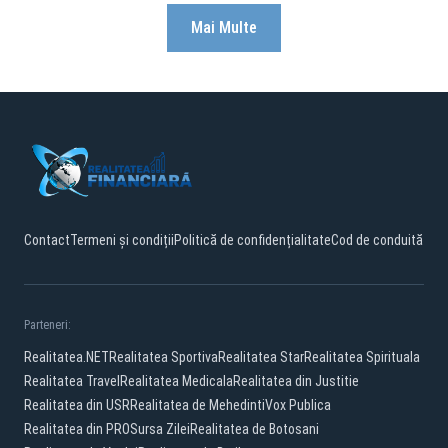
Mai Multe
Contact
Termeni și condiții
Politică de confidențialitate
Cod de conduită
Parteneri:
Realitatea.NET
Realitatea Sportiva
Realitatea Star
Realitatea Spirituala
Realitatea Travel
Realitatea Medicala
Realitatea din Justitie
Realitatea din USR
Realitatea de Mehedinti
Vox Publica
Realitatea din PRO
Sursa Zilei
Realitatea de Botosani