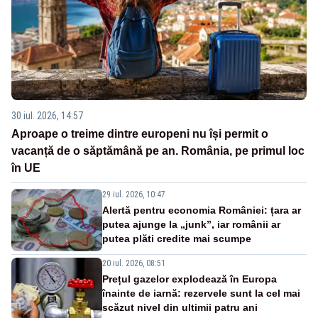
30 iul. 2026, 14:57
Aproape o treime dintre europeni nu își permit o
vacanță de o săptămână pe an. România, pe primul loc
în UE
29 iul. 2026, 10:47
Alertă pentru economia României: țara ar
putea ajunge la „junk”, iar românii ar
putea plăti credite mai scumpe
20 iul. 2026, 08:51
Prețul gazelor explodează în Europa
înainte de iarnă: rezervele sunt la cel mai
scăzut nivel din ultimii patru ani