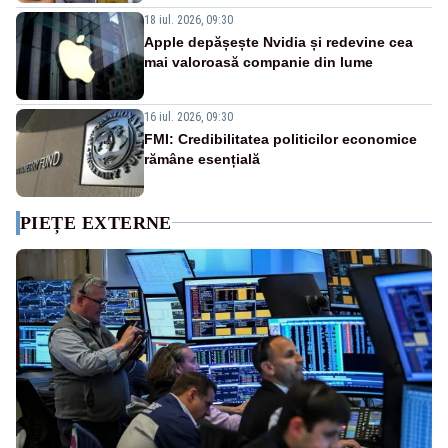
18 iul. 2026, 09:30
Apple depășește Nvidia și redevine cea
mai valoroasă companie din lume
16 iul. 2026, 09:30
FMI: Credibilitatea politicilor economice
rămâne esențială
PIEȚE EXTERNE