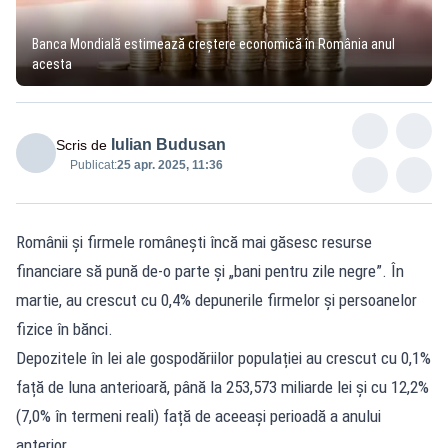
Banca Mondială estimează creștere economică în România anul
acesta
Iulian Budusan
Scris de
Publicat:
25 apr. 2025, 11:36
Românii și firmele românești încă mai găsesc resurse
financiare să pună de-o parte și „bani pentru zile negre”. În
martie, au crescut cu 0,4% depunerile firmelor și persoanelor
fizice în bănci.
Depozitele în lei ale gospodăriilor populației au crescut cu 0,1%
față de luna anterioară, până la 253,573 miliarde lei și cu 12,2%
(7,0% în termeni reali) față de aceeași perioadă a anului
anterior.