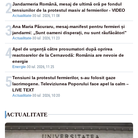
2
Jandarmeria Română, mesaj de ultimă oră pe fondul
tensiunilor de la protestul masiv al fermierilor - VIDEO
Actualitate
-
30 iul. 2026, 11:08
3
Ana Maria Păcuraru, mesaj-manifest pentru fermieri și
jandarmi: „Sunt oameni disperați, nu sunt răufăcători”
Actualitate
-
30 iul. 2026, 11:23
4
Apel de urgență către prosumatori după oprirea
reactoarelor de la Cernavodă: România are nevoie de
energie
Energie
-
30 iul. 2026, 11:25
5
Tensiuni la protestul fermierilor, s-au folosit gaze
lacrimogene. Televiziunea Poporului face apel la calm –
LIVE TEXT
Actualitate
-
30 iul. 2026, 10:20
ACTUALITATE