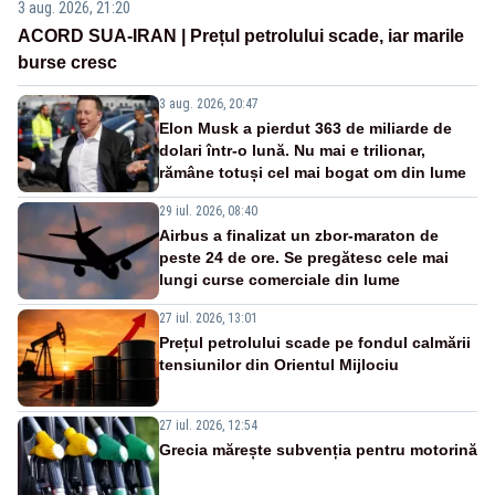
3 aug. 2026, 21:20
ACORD SUA-IRAN | Prețul petrolului scade, iar marile
burse cresc
3 aug. 2026, 20:47
Elon Musk a pierdut 363 de miliarde de
dolari într-o lună. Nu mai e trilionar,
rămâne totuși cel mai bogat om din lume
29 iul. 2026, 08:40
Airbus a finalizat un zbor-maraton de
peste 24 de ore. Se pregătesc cele mai
lungi curse comerciale din lume
27 iul. 2026, 13:01
Prețul petrolului scade pe fondul calmării
tensiunilor din Orientul Mijlociu
27 iul. 2026, 12:54
Grecia mărește subvenția pentru motorină