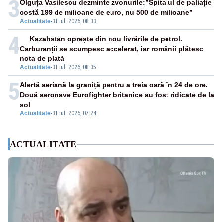
3
Olguța Vasilescu dezminte zvonurile:”Spitalul de paliație
costă 199 de milioane de euro, nu 500 de milioane”
Actualitate
-
31 iul. 2026, 08:33
4
Kazahstan oprește din nou livrările de petrol.
Carburanții se scumpesc accelerat, iar românii plătesc
nota de plată
Actualitate
-
31 iul. 2026, 08:35
5
Alertă aeriană la graniță pentru a treia oară în 24 de ore.
Două aeronave Eurofighter britanice au fost ridicate de la
sol
Actualitate
-
31 iul. 2026, 07:24
ACTUALITATE