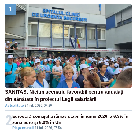
1
SANITAS: Niciun scenariu favorabil pentru angajații
din sănătate în proiectul Legii salarizării
Actualitate
·
31 iul. 2026, 07:29
2
Eurostat: șomajul a rămas stabil în iunie 2026 la 6,3% în
zona euro și 6,0% în UE
Piața muncii
-
31 iul. 2026, 07:56