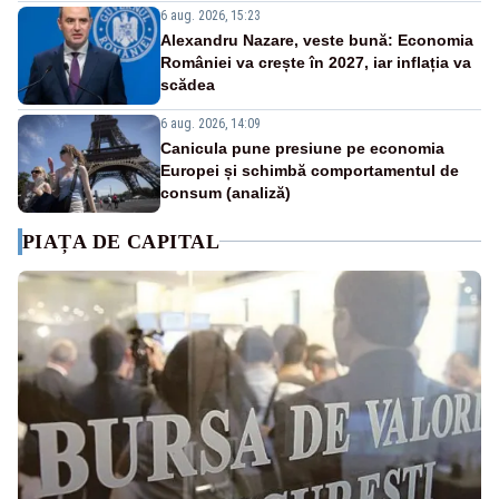
6 aug. 2026, 15:23
Alexandru Nazare, veste bună: Economia
României va crește în 2027, iar inflația va
scădea
6 aug. 2026, 14:09
Canicula pune presiune pe economia
Europei și schimbă comportamentul de
consum (analiză)
PIAȚA DE CAPITAL