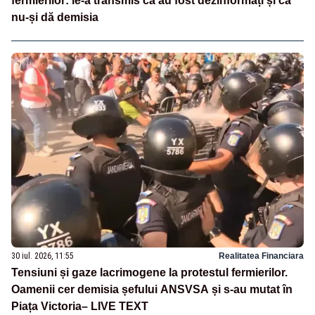
fermierilor: le-a transmis că au fost dezinformați și că
nu-și dă demisia
30 iul. 2026, 11:55
Realitatea Financiara
Tensiuni și gaze lacrimogene la protestul fermierilor.
Oamenii cer demisia șefului ANSVSA și s-au mutat în
Piața Victoria– LIVE TEXT