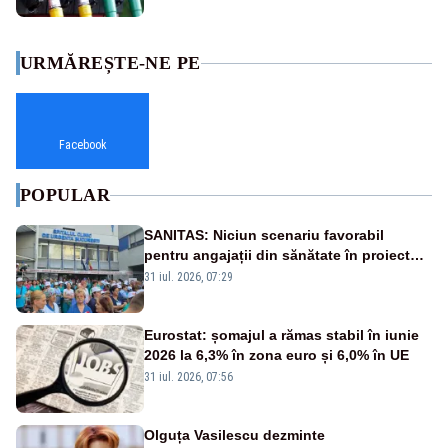
URMĂREȘTE-NE PE
Facebook
POPULAR
SANITAS: Niciun scenariu favorabil
pentru angajații din sănătate în proiectul
Legii salarizării
31 iul. 2026, 07:29
Eurostat: șomajul a rămas stabil în iunie
2026 la 6,3% în zona euro și 6,0% în UE
31 iul. 2026, 07:56
Olguța Vasilescu dezminte