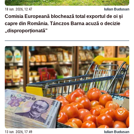
18 iun. 2026, 12:47
Iulian Budusan
Comisia Europeană blochează total exportul de oi și
capre din România. Tánczos Barna acuză o decizie
„disproporționată”
13 iun. 2026, 17:49
Iulian Budusan