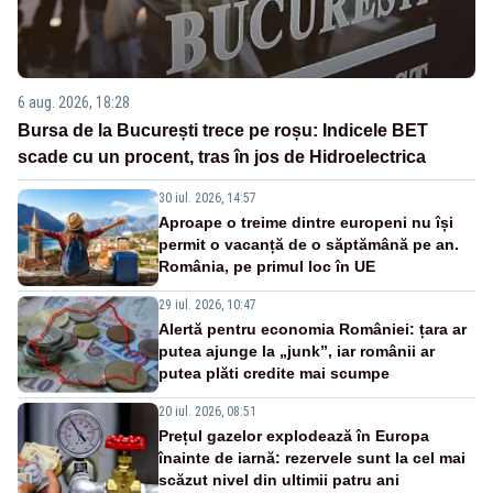
6 aug. 2026, 18:28
Bursa de la București trece pe roșu: Indicele BET
scade cu un procent, tras în jos de Hidroelectrica
30 iul. 2026, 14:57
Aproape o treime dintre europeni nu își
permit o vacanță de o săptămână pe an.
România, pe primul loc în UE
29 iul. 2026, 10:47
Alertă pentru economia României: țara ar
putea ajunge la „junk”, iar românii ar
putea plăti credite mai scumpe
20 iul. 2026, 08:51
Prețul gazelor explodează în Europa
înainte de iarnă: rezervele sunt la cel mai
scăzut nivel din ultimii patru ani