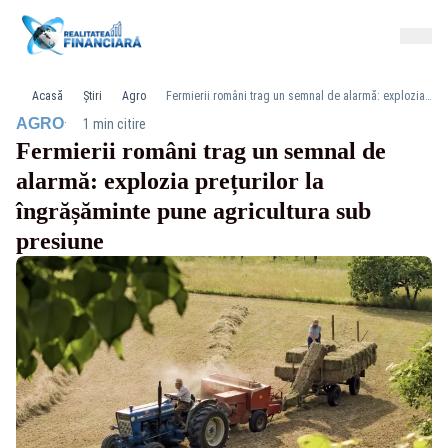
Acasă
Știri
Agro
Fermierii români trag un semnal de alarmă: explozia prețurilor la îngrășăminte pune agricultura sub presiune
·
AGRO
1 min citire
Fermierii români trag un semnal de
alarmă: explozia prețurilor la
îngrășăminte pune agricultura sub
presiune