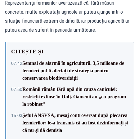
Reprezentanții fermierilor avertizează că, fără măsuri
concrete, multe exploatații agricole ar putea ajunge într-o
situație financiară extrem de dificilă, iar producția agricolă ar
putea avea de suferit în perioada următoare.
CITEȘTE ȘI
Semnal de alarmă în agricultură. 3,5 milioane de
07:42
fermieri pot fi afectați de strategia pentru
conservarea biodiversității
Românii rămân fără apă din cauza caniculei:
07:50
restricții extinse în Dolj. Oamenii au „cu program
la robinet”
Șeful ANSVSA, mesaj controversat după plecarea
15:03
fermierilor: le-a transmis că au fost dezinformați și
că nu-și dă demisia