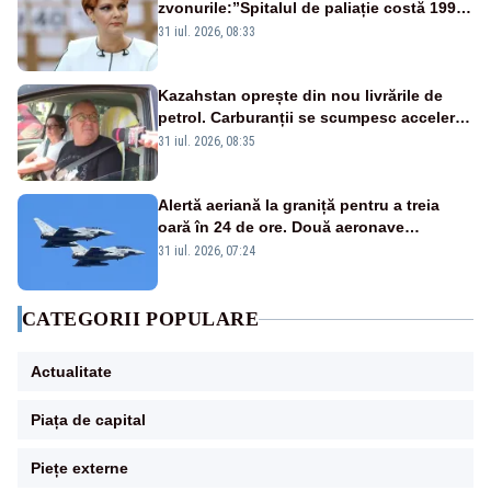
zvonurile:”Spitalul de paliație costă 199
de milioane de euro, nu 500 de milioane”
31 iul. 2026, 08:33
Kazahstan oprește din nou livrările de
petrol. Carburanții se scumpesc accelerat,
iar românii plătesc nota de plată
31 iul. 2026, 08:35
Alertă aeriană la graniță pentru a treia
oară în 24 de ore. Două aeronave
Eurofighter britanice au fost ridicate de la
31 iul. 2026, 07:24
sol
CATEGORII POPULARE
Actualitate
Piața de capital
Piețe externe