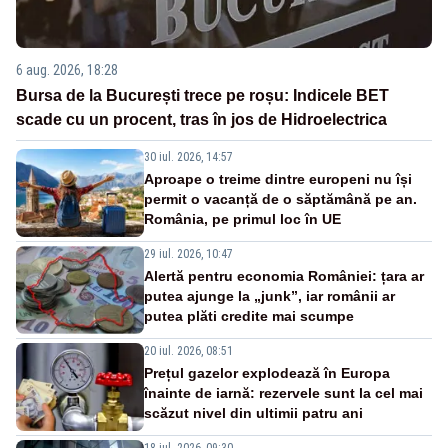
6 aug. 2026, 18:28
Bursa de la București trece pe roșu: Indicele BET
scade cu un procent, tras în jos de Hidroelectrica
30 iul. 2026, 14:57
Aproape o treime dintre europeni nu își
permit o vacanță de o săptămână pe an.
România, pe primul loc în UE
29 iul. 2026, 10:47
Alertă pentru economia României: țara ar
putea ajunge la „junk”, iar românii ar
putea plăti credite mai scumpe
20 iul. 2026, 08:51
Prețul gazelor explodează în Europa
înainte de iarnă: rezervele sunt la cel mai
scăzut nivel din ultimii patru ani