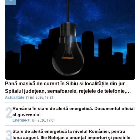
Pană masivă de curent în Sibiu și localitățile din jur.
Spitalul județean, semafoarele, rețelele de telefonie,
Actualitate
·
31 iul. 2026, 18:33
grav afectate
2
România în stare de alertă energetică. Documentul oficial
al guvernului
Energie
-
31 iul. 2026, 19:01
3
Stare de alertă energetică la nivelul României, pentru
luna august. Ilie Bolojan a anunțat importuri și posibile