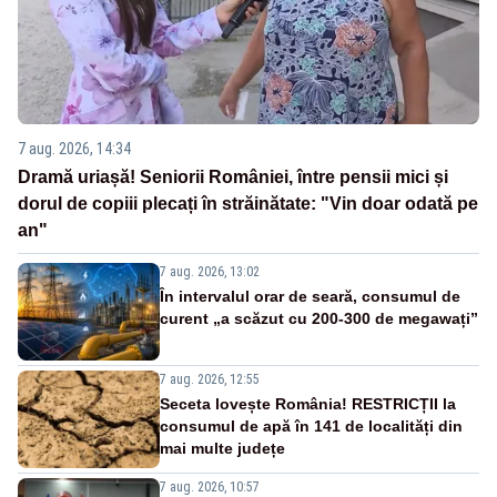
7 aug. 2026, 14:34
Dramă uriașă! Seniorii României, între pensii mici și
dorul de copiii plecați în străinătate: "Vin doar odată pe
an"
7 aug. 2026, 13:02
În intervalul orar de seară, consumul de
curent „a scăzut cu 200-300 de megawați”
7 aug. 2026, 12:55
Seceta lovește România! RESTRICȚII la
consumul de apă în 141 de localități din
mai multe județe
7 aug. 2026, 10:57