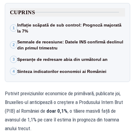
CUPRINS
Inflație scăpată de sub control: Prognoză majorată
1
la 7%
Semnale de recesiune: Datele INS confirmă declinul
2
din primul trimestru
Speranțe de redresare abia din următorul an
3
Sinteza indicatorilor economici ai României
4
Potrivit previziunilor economice de primăvară, publicate joi,
Bruxelles-ul anticipează o creștere a Produsului Intern Brut
(PIB) al României de
doar 0,1%
, o tăiere masivă față de
avansul de 1,1% pe care îl estima în prognoza din toamna
anului trecut.