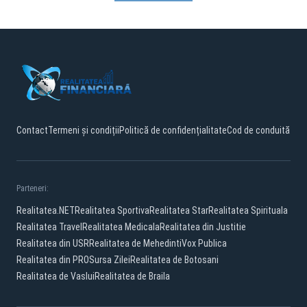
Contact
Termeni și condiții
Politică de confidențialitate
Cod de conduită
Parteneri:
Realitatea.NET
Realitatea Sportiva
Realitatea Star
Realitatea Spirituala
Realitatea Travel
Realitatea Medicala
Realitatea din Justitie
Realitatea din USR
Realitatea de Mehedinti
Vox Publica
Realitatea din PRO
Sursa Zilei
Realitatea de Botosani
Realitatea de Vaslui
Realitatea de Braila