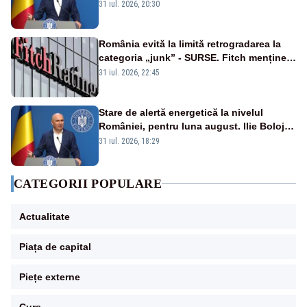
a anunțat importuri și posibile restricții –
31 iul. 2026, 20:30
VIDEO
România evită la limită retrogradarea la
categoria „junk” - SURSE. Fitch menține
ratingul BBB-
31 iul. 2026, 22:45
Stare de alertă energetică la nivelul
României, pentru luna august. Ilie Bolojan
a anunțat importuri și posibile restricții –
31 iul. 2026, 18:29
VIDEO
CATEGORII POPULARE
Actualitate
Piața de capital
Piețe externe
Curs