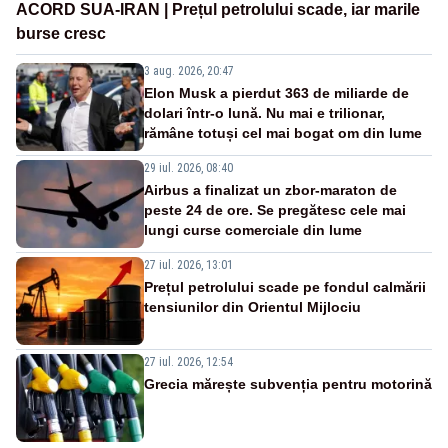
ACORD SUA-IRAN | Prețul petrolului scade, iar marile
burse cresc
3 aug. 2026, 20:47
Elon Musk a pierdut 363 de miliarde de
dolari într-o lună. Nu mai e trilionar,
rămâne totuși cel mai bogat om din lume
29 iul. 2026, 08:40
Airbus a finalizat un zbor-maraton de
peste 24 de ore. Se pregătesc cele mai
lungi curse comerciale din lume
27 iul. 2026, 13:01
Prețul petrolului scade pe fondul calmării
tensiunilor din Orientul Mijlociu
27 iul. 2026, 12:54
Grecia mărește subvenția pentru motorină