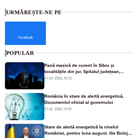
URMĂREȘTE-NE PE
Facebook
POPULAR
Pană masivă de curent în Sibiu și
localitățile din jur. Spitalul județean,
semafoarele, rețelele de telefonie, grav
31 iul. 2026, 18:33
afectate
România în stare de alertă energetică.
Documentul oficial al guvernului
31 iul. 2026, 19:01
Stare de alertă energetică la nivelul
României, pentru luna august. Ilie Bolojan