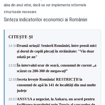
abia din anul viitor, dacă se vor implementa reformele
structurale necesare.
Sinteza indicatorilor economici ai României
CITEȘTE ȘI
Dramă uriașă! Seniorii României, între pensii mici
14:34
și dorul de copiii plecați în străinătate: "Vin doar
odată pe an"
În intervalul orar de seară, consumul de curent „a
13:02
scăzut cu 200-300 de megawați”
Seceta lovește România! RESTRICȚII la
12:55
consumul de apă în 141 de localități din mai multe
județe
ANSVSA a negociat, la Ankara, un acord pentru
10:57
facilitarea tranzitului prin Turcia al carcaselor de