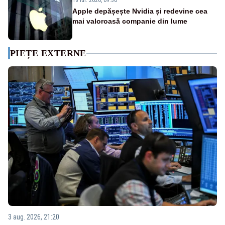
18 iul. 2026, 09:30
Apple depășește Nvidia și redevine cea
mai valoroasă companie din lume
PIEȚE EXTERNE
3 aug. 2026, 21:20