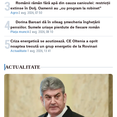
3
Românii rămân fără apă din cauza caniculei: restricții
extinse în Dolj. Oamenii au „cu program la robinet”
Agro
-
2 aug. 2026, 07:50
4
Dorina Barcari dă în vileag șmecheria înghețării
pensiilor. Sumele uriașe pierdute de fiecare român
Piața muncii
-
2 aug. 2026, 08:10
5
Criza energetică se acutizează. CE Oltenia a oprit
noaptea trecută un grup energetic de la Rovinari
Actualitate
-
1 aug. 2026, 13:41
ACTUALITATE