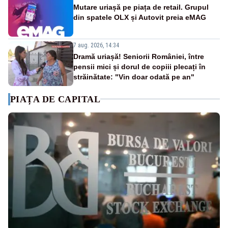
Mutare uriașă pe piața de retail. Grupul
din spatele OLX și Autovit preia eMAG
7 aug. 2026, 14:34
Dramă uriașă! Seniorii României, între
pensii mici și dorul de copiii plecați în
străinătate: "Vin doar odată pe an"
PIAȚA DE CAPITAL