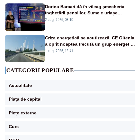
Dorina Barcari dă în vileag șmecheria
înghețării pensiilor. Sumele uriașe
pierdute de fiecare român
2 aug. 2026, 08:10
Criza energetică se acutizează. CE Oltenia
a oprit noaptea trecută un grup energetic
de la Rovinari
1 aug. 2026, 13:41
CATEGORII POPULARE
Actualitate
Piața de capital
Piețe externe
Curs