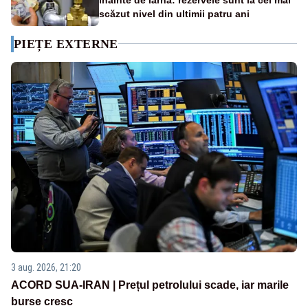
scăzut nivel din ultimii patru ani
PIEȚE EXTERNE
3 aug. 2026, 21:20
ACORD SUA-IRAN | Prețul petrolului scade, iar marile
burse cresc