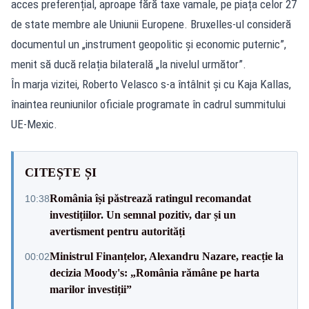
acces preferențial, aproape fără taxe vamale, pe piața celor 27
de state membre ale Uniunii Europene. Bruxelles-ul consideră
documentul un „instrument geopolitic și economic puternic”,
menit să ducă relația bilaterală „la nivelul următor”.
În marja vizitei, Roberto Velasco s-a întâlnit și cu Kaja Kallas,
înaintea reuniunilor oficiale programate în cadrul summitului
UE-Mexic.
CITEȘTE ȘI
România își păstrează ratingul recomandat
10:38
investițiilor. Un semnal pozitiv, dar și un
avertisment pentru autorități
Ministrul Finanțelor, Alexandru Nazare, reacție la
00:02
decizia Moody's: „România rămâne pe harta
marilor investiții”