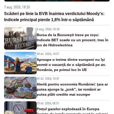
7 aug. 2026, 18:26
Scăderi pe linie la BVB înaintea verdictului Moody's:
Indicele principal pierde 1,8% într-o săptămână
6 aug. 2026, 18:28
Bursa de la București trece pe roșu:
Indicele BET scade cu un procent, tras în
jos de Hidroelectrica
30 iul. 2026, 14:57
Aproape o treime dintre europeni nu își
permit o vacanță de o săptămână pe an.
România, pe primul loc în UE
29 iul. 2026, 10:47
Alertă pentru economia României: țara ar
putea ajunge la „junk”, iar românii ar
putea plăti credite mai scumpe
20 iul. 2026, 08:51
Prețul gazelor explodează în Europa
înainte de iarnă: rezervele sunt la cel mai