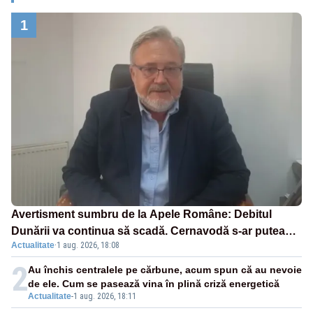
1
Avertisment sumbru de la Apele Române: Debitul
Dunării va continua să scadă. Cernavodă s-ar putea
Actualitate
·
1 aug. 2026, 18:08
închide în 4 zile
2
Au închis centralele pe cărbune, acum spun că au nevoie
de ele. Cum se pasează vina în plină criză energetică
Actualitate
-
1 aug. 2026, 18:11