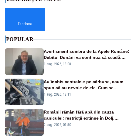
Facebook
POPULAR
Avertisment sumbru de la Apele Române:
Debitul Dunării va continua să scadă.
Cernavodă s-ar putea închide în 4 zile
1 aug. 2026, 18:08
Au închis centralele pe cărbune, acum
spun că au nevoie de ele. Cum se
pasează vina în plină criză energetică
1 aug. 2026, 18:11
Românii rămân fără apă din cauza
caniculei: restricții extinse în Dolj.
Oamenii au „cu program la robinet”
2 aug. 2026, 07:50