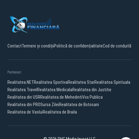
Contact
Termeni și condiții
Politică de confidențialitate
Cod de conduită
Parteneri:
Realitatea.NET
Realitatea Sportiva
Realitatea Star
Realitatea Spirituala
Realitatea Travel
Realitatea Medicala
Realitatea din Justitie
Realitatea din USR
Realitatea de Mehedinti
Vox Publica
Realitatea din PRO
Sursa Zilei
Realitatea de Botosani
Realitatea de Vaslui
Realitatea de Braila
© 2026 PHG Media Invest LLC