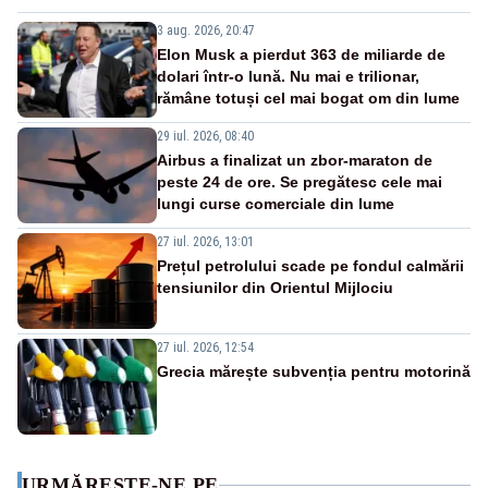
3 aug. 2026, 20:47
Elon Musk a pierdut 363 de miliarde de
dolari într-o lună. Nu mai e trilionar,
rămâne totuși cel mai bogat om din lume
29 iul. 2026, 08:40
Airbus a finalizat un zbor-maraton de
peste 24 de ore. Se pregătesc cele mai
lungi curse comerciale din lume
27 iul. 2026, 13:01
Prețul petrolului scade pe fondul calmării
tensiunilor din Orientul Mijlociu
27 iul. 2026, 12:54
Grecia mărește subvenția pentru motorină
URMĂREȘTE-NE PE