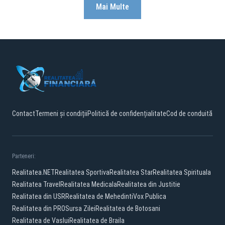
Mai Multe
Contact
Termeni și condiții
Politică de confidențialitate
Cod de conduită
Parteneri:
Realitatea.NET
Realitatea Sportiva
Realitatea Star
Realitatea Spirituala
Realitatea Travel
Realitatea Medicala
Realitatea din Justitie
Realitatea din USR
Realitatea de Mehedinti
Vox Publica
Realitatea din PRO
Sursa Zilei
Realitatea de Botosani
Realitatea de Vaslui
Realitatea de Braila