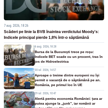
7 aug. 2026, 18:26
Scăderi pe linie la BVB înaintea verdictului Moody's:
Indicele principal pierde 1,8% într-o săptămână
6 aug. 2026, 18:28
Bursa de la București trece pe roșu:
Indicele BET scade cu un procent, tras în
jos de Hidroelectrica
30 iul. 2026, 14:57
Aproape o treime dintre europeni nu își
permit o vacanță de o săptămână pe an.
România, pe primul loc în UE
29 iul. 2026, 10:47
Alertă pentru economia României: țara ar
putea ajunge la „junk”, iar românii ar