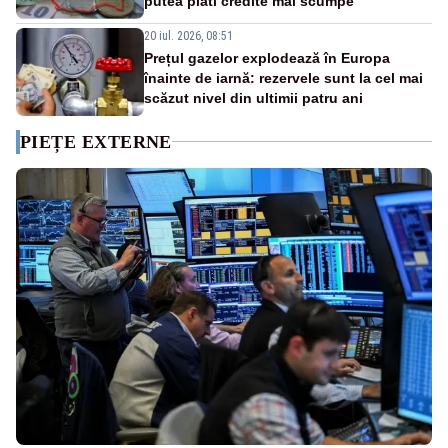
putea plăti credite mai scumpe
20 iul. 2026, 08:51
Prețul gazelor explodează în Europa
înainte de iarnă: rezervele sunt la cel mai
scăzut nivel din ultimii patru ani
PIEȚE EXTERNE