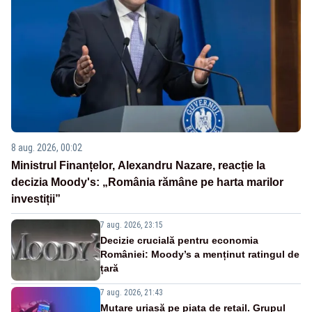
8 aug. 2026, 00:02
Ministrul Finanțelor, Alexandru Nazare, reacție la
decizia Moody's: „România rămâne pe harta marilor
investiții”
7 aug. 2026, 23:15
Decizie crucială pentru economia
României: Moody’s a menținut ratingul de
țară
7 aug. 2026, 21:43
Mutare uriașă pe piața de retail. Grupul