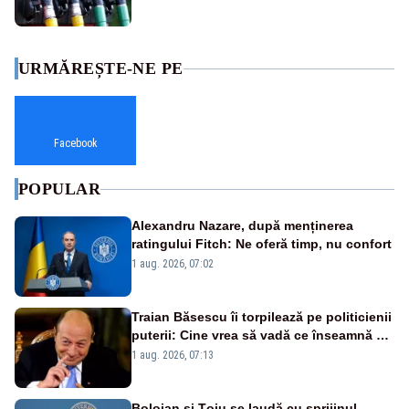
URMĂREȘTE-NE PE
Facebook
POPULAR
Alexandru Nazare, după menținerea
ratingului Fitch: Ne oferă timp, nu confort
1 aug. 2026, 07:02
Traian Băsescu îi torpilează pe politicienii
puterii: Cine vrea să vadă ce înseamnă să
fii prost, se uită la România
1 aug. 2026, 07:13
Bolojan și Țoiu se laudă cu sprijinul