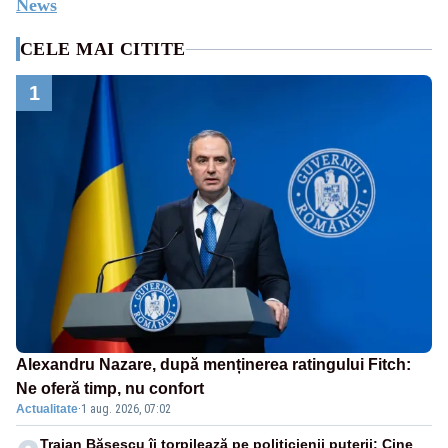
News
CELE MAI CITITE
1
Alexandru Nazare, după menținerea ratingului Fitch:
Ne oferă timp, nu confort
Actualitate
·
1 aug. 2026, 07:02
Traian Băsescu îi torpilează pe politicienii puterii: Cine