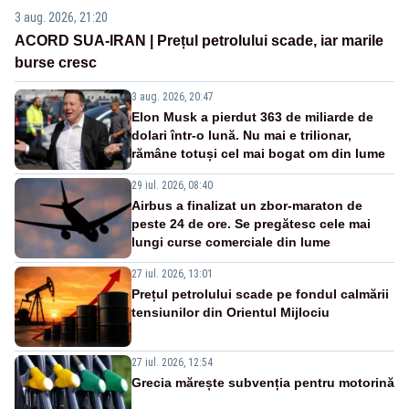
3 aug. 2026, 21:20
ACORD SUA-IRAN | Prețul petrolului scade, iar marile
burse cresc
3 aug. 2026, 20:47
Elon Musk a pierdut 363 de miliarde de
dolari într-o lună. Nu mai e trilionar,
rămâne totuși cel mai bogat om din lume
29 iul. 2026, 08:40
Airbus a finalizat un zbor-maraton de
peste 24 de ore. Se pregătesc cele mai
lungi curse comerciale din lume
27 iul. 2026, 13:01
Prețul petrolului scade pe fondul calmării
tensiunilor din Orientul Mijlociu
27 iul. 2026, 12:54
Grecia mărește subvenția pentru motorină