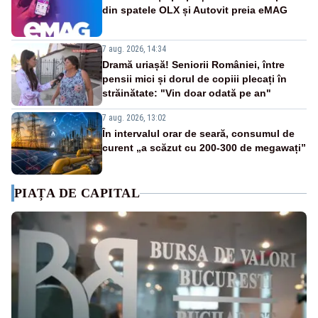
din spatele OLX și Autovit preia eMAG
7 aug. 2026, 14:34
Dramă uriașă! Seniorii României, între
pensii mici și dorul de copiii plecați în
străinătate: "Vin doar odată pe an"
7 aug. 2026, 13:02
În intervalul orar de seară, consumul de
curent „a scăzut cu 200-300 de megawați”
PIAȚA DE CAPITAL