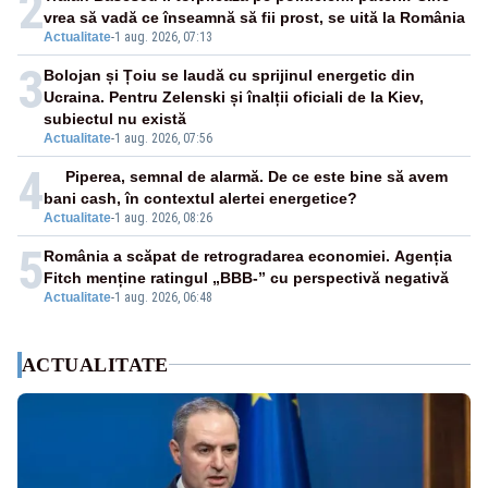
2
vrea să vadă ce înseamnă să fii prost, se uită la România
Actualitate
-
1 aug. 2026, 07:13
3
Bolojan și Țoiu se laudă cu sprijinul energetic din
Ucraina. Pentru Zelenski și înalții oficiali de la Kiev,
subiectul nu există
Actualitate
-
1 aug. 2026, 07:56
4
Piperea, semnal de alarmă. De ce este bine să avem
bani cash, în contextul alertei energetice?
Actualitate
-
1 aug. 2026, 08:26
5
România a scăpat de retrogradarea economiei. Agenția
Fitch menține ratingul „BBB-” cu perspectivă negativă
Actualitate
-
1 aug. 2026, 06:48
ACTUALITATE