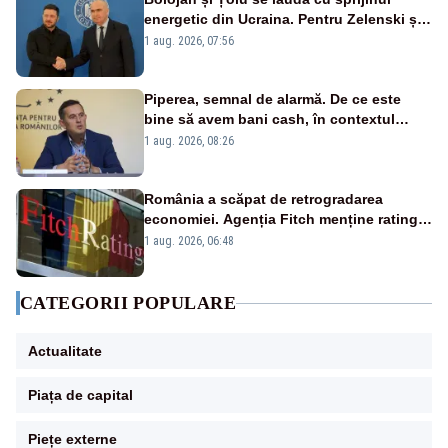
energetic din Ucraina. Pentru Zelenski și
înalții oficiali de la Kiev, subiectul nu
1 aug. 2026, 07:56
există
Piperea, semnal de alarmă. De ce este
bine să avem bani cash, în contextul
alertei energetice?
1 aug. 2026, 08:26
România a scăpat de retrogradarea
economiei. Agenția Fitch menține ratingul
„BBB-” cu perspectivă negativă
1 aug. 2026, 06:48
CATEGORII POPULARE
Actualitate
Piața de capital
Piețe externe