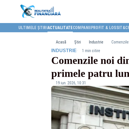
ULTIMELE ȘTIRI
ACTUALITATE
COMPANII
PROFIT & LOSS
IT&C
Acasă
Știri
Industrie
Comenzile n
·
INDUSTRIE
1 min citire
Comenzile noi din
primele patru lun
19 iun. 2026, 10:31