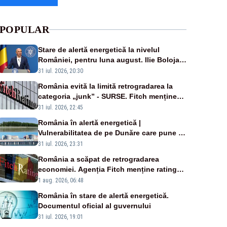
POPULAR
Stare de alertă energetică la nivelul
României, pentru luna august. Ilie Bolojan
a anunțat importuri și posibile restricții –
31 iul. 2026, 20:30
VIDEO
România evită la limită retrogradarea la
categoria „junk” - SURSE. Fitch menține
ratingul BBB-
31 iul. 2026, 22:45
România în alertă energetică |
Vulnerabilitatea de pe Dunăre care pune în
pericol Centrala Cernavodă era cunoscută
31 iul. 2026, 23:31
de pe vremea lui Ceaușescu
România a scăpat de retrogradarea
economiei. Agenția Fitch menține ratingul
„BBB-” cu perspectivă negativă
1 aug. 2026, 06:48
România în stare de alertă energetică.
Documentul oficial al guvernului
31 iul. 2026, 19:01