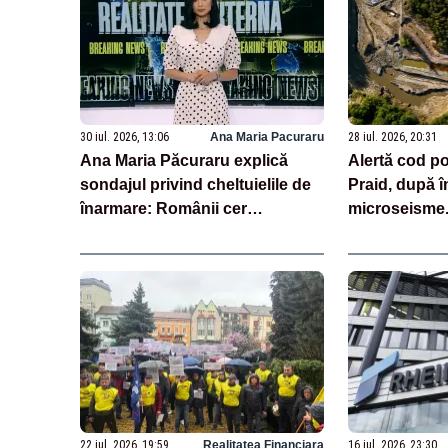
30 iul. 2026, 13:06
Ana Maria Pacuraru
28 iul. 2026, 20:31
Ana Maria Păcuraru explică
Alertă cod po
sondajul privind cheltuielile de
Praid, după î
înarmare: Românii cer
microseisme.
transparență în achiziții și un
subteran
echilibru între partenerii externi
22 iul. 2026, 19:59
Realitatea Financiara
16 iul. 2026, 23:30