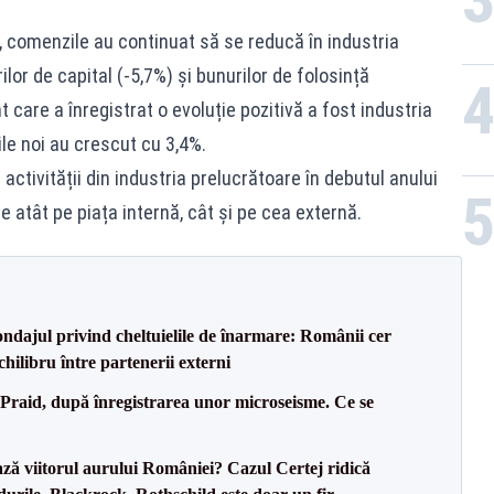
 comenzile au continuat să se reducă în industria
ilor de capital (-5,7%) și bunurilor de folosință
care a înregistrat o evoluție pozitivă a fost industria
le noi au crescut cu 3,4%.
 activității din industria prelucrătoare în debutul anului
e atât pe piața internă, cât și pe cea externă.
dajul privind cheltuielile de înarmare: Românii cer
chilibru între partenerii externi
 Praid, după înregistrarea unor microseisme. Ce se
ză viitorul aurului României? Cazul Certej ridică