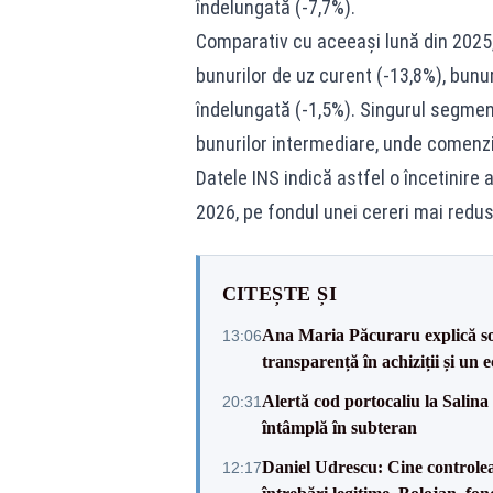
îndelungată (-7,7%).
Comparativ cu aceeași lună din 2025,
bunurilor de uz curent (-13,8%), bunur
îndelungată (-1,5%). Singurul segment 
bunurilor intermediare, unde comenzi
Datele INS indică astfel o încetinire a
2026, pe fondul unei cereri mai redus
CITEȘTE ȘI
Ana Maria Păcuraru explică son
13:06
transparență în achiziții și un e
Alertă cod portocaliu la Salina
20:31
întâmplă în subteran
Daniel Udrescu: Cine controlea
12:17