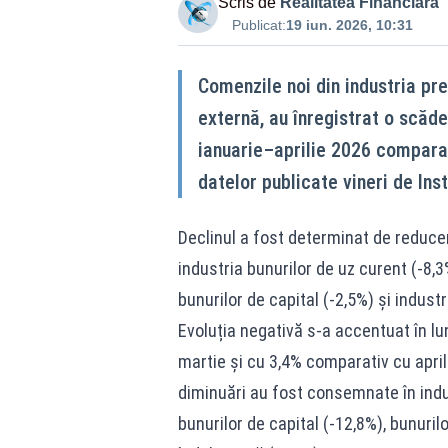
Scris de
Realitatea Financiara
Publicat:
19 iun. 2026, 10:31
Comenzile noi din industria pr
externă, au înregistrat o scăd
ianuarie–aprilie 2026 comparat
datelor publicate vineri de Inst
Declinul a fost determinat de reducer
industria bunurilor de uz curent (-8,3
bunurilor de capital (-2,5%) și indust
Evoluția negativă s-a accentuat în lu
martie și cu 3,4% comparativ cu april
diminuări au fost consemnate în indu
bunurilor de capital (-12,8%), bunuril