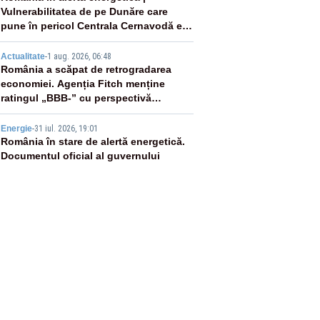
Vulnerabilitatea de pe Dunăre care
pune în pericol Centrala Cernavodă era
cunoscută de pe vremea lui Ceaușescu
4
Actualitate
-
1 aug. 2026, 06:48
România a scăpat de retrogradarea
economiei. Agenția Fitch menține
ratingul „BBB-” cu perspectivă
negativă
5
Energie
-
31 iul. 2026, 19:01
România în stare de alertă energetică.
Documentul oficial al guvernului