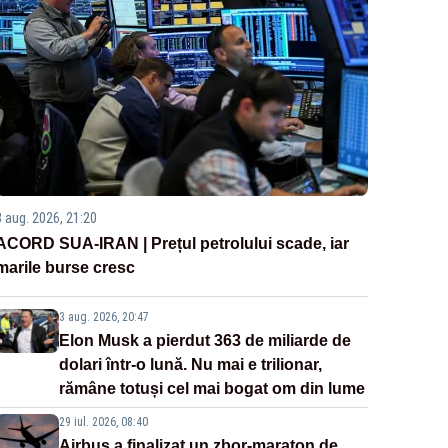
3 aug. 2026, 21:20
ACORD SUA-IRAN | Prețul petrolului scade, iar
marile burse cresc
3 aug. 2026, 20:47
Elon Musk a pierdut 363 de miliarde de
dolari într-o lună. Nu mai e trilionar,
rămâne totuși cel mai bogat om din lume
29 iul. 2026, 08:40
Airbus a finalizat un zbor-maraton de