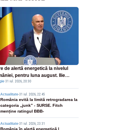
e de alertă energetică la nivelul
âniei, pentru luna august. Ilie
gie
·
31 iul. 2026, 20:30
ojan a anunțat importuri și posibile
ricții – VIDEO
2
Actualitate
-
31 iul. 2026, 22:45
România evită la limită retrogradarea la
categoria „junk” - SURSE. Fitch
menține ratingul BBB-
3
Actualitate
-
31 iul. 2026, 23:31
România în alertă energetică |