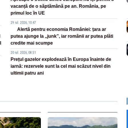
vacanță de o săptămână pe an. România, pe
primul loc în UE
29 iul. 2026, 10:47
Alertă pentru economia României: țara ar
d
putea ajunge la „junk”, iar românii ar putea plăti
l
credite mai scumpe
20 iul. 2026, 08:51
Prețul gazelor explodează în Europa înainte de
iarnă: rezervele sunt la cel mai scăzut nivel din
ultimii patru ani