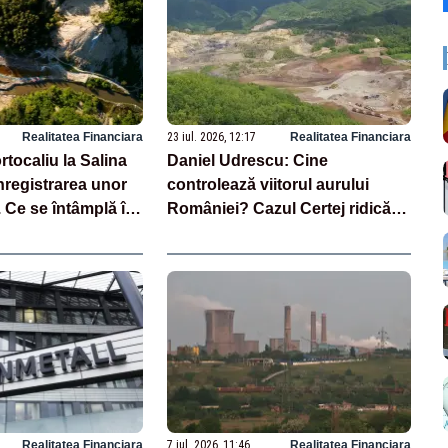
Realitatea Financiara
23 iul. 2026, 12:17
Realitatea Financiara
rtocaliu la Salina
Daniel Udrescu: Cine
nregistrarea unor
controlează viitorul aurului
 Ce se întâmplă în
României? Cazul Certej ridică
întrebări legitime. Bolojan,
fondurile, Blackrock,
Rothschild este doar un fir
Realitatea Financiara
7 iul. 2026, 11:46
Realitatea Financiara