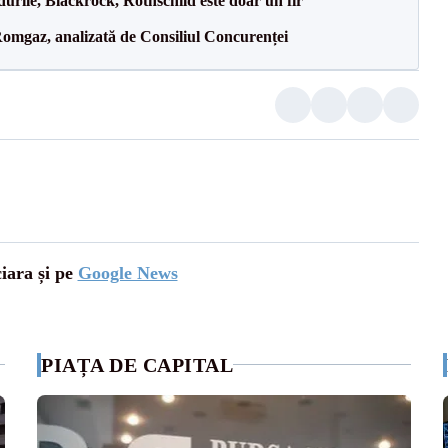
durile, Blackrock, Rothschild este doar un fir
omgaz, analizată de Consiliul Concurenței
ciara și pe
Google News
PIAȚA DE CAPITAL