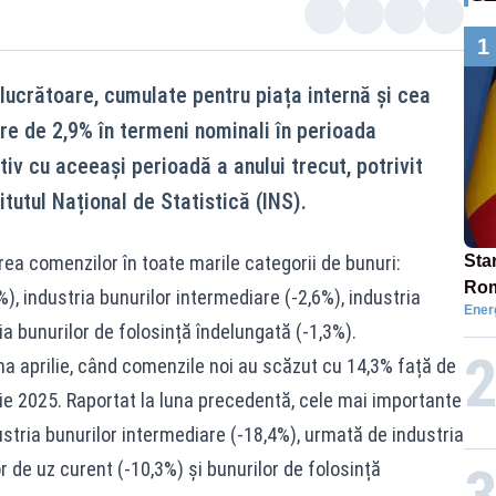
1
elucrătoare, cumulate pentru piața internă și cea
ere de 2,9% în termeni nominali în perioada
iv cu aceeași perioadă a anului trecut, potrivit
itutul Național de Statistică (INS).
ea comenzilor în toate marile categorii de bunuri:
Star
Rom
%), industria bunurilor intermediare (-2,6%), industria
Ener
Bol
ria bunurilor de folosință îndelungată (-1,3%).
rest
na aprilie, când comenzile noi au scăzut cu 14,3% față de
ie 2025. Raportat la luna precedentă, cele mai importante
stria bunurilor intermediare (-18,4%), urmată de industria
or de uz curent (-10,3%) și bunurilor de folosință