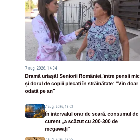
7 aug. 2026, 14:34
Dramă uriașă! Seniorii României, între pensii mic
și dorul de copiii plecați în străinătate: "Vin doar
odată pe an"
7 aug. 2026, 13:02
În intervalul orar de seară, consumul de
curent „a scăzut cu 200-300 de
megawați”
7 aug. 2026, 12:55