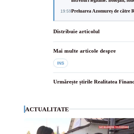
întrebări legitime. Bolojan, fon
Preluarea Azomureș de către R
19:59
Distribuie articolul
Mai multe articole despre
INS
Urmărește știrile Realitatea Finan
ACTUALITATE