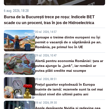
6 aug. 2026, 18:28
Bursa de la București trece pe roșu: Indicele BET
scade cu un procent, tras în jos de Hidroelectrica
30 iul. 2026, 14:57
Aproape o treime dintre europeni nu își
permit o vacanță de o săptămână pe an.
România, pe primul loc în UE
29 iul. 2026, 10:47
Alertă pentru economia României: țara ar
putea ajunge la „junk”, iar românii ar
putea plăti credite mai scumpe
20 iul. 2026, 08:51
Prețul gazelor explodează în Europa
înainte de iarnă: rezervele sunt la cel mai
scăzut nivel din ultimii patru ani
18 iul. 2026, 09:30
Apple depășește Nvidia și redevine cea