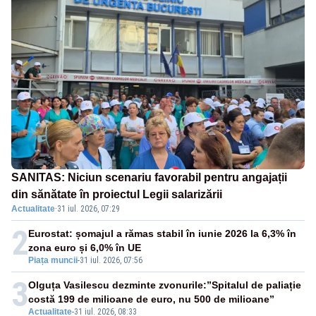
SANITAS: Niciun scenariu favorabil pentru angajații
din sănătate în proiectul Legii salarizării
Actualitate
·
31 iul. 2026, 07:29
2
Eurostat: șomajul a rămas stabil în iunie 2026 la 6,3% în
zona euro și 6,0% în UE
Piața muncii
-
31 iul. 2026, 07:56
3
Olguța Vasilescu dezminte zvonurile:”Spitalul de paliație
costă 199 de milioane de euro, nu 500 de milioane”
Actualitate
-
31 iul. 2026, 08:33