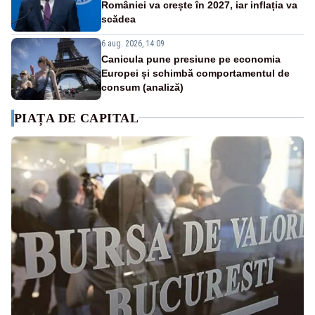
României va crește în 2027, iar inflația va
scădea
6 aug. 2026, 14:09
Canicula pune presiune pe economia
Europei și schimbă comportamentul de
consum (analiză)
PIAȚA DE CAPITAL