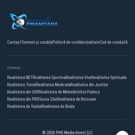
Contact
Termeni și condiții
Politică de confidențialitate
Cod de conduită
Parteneri:
Realitatea.NET
Realitatea Sportiva
Realitatea Star
Realitatea Spirituala
Realitatea Travel
Realitatea Medicala
Realitatea din Justitie
Realitatea din USR
Realitatea de Mehedinti
Vox Publica
Realitatea din PRO
Sursa Zilei
Realitatea de Botosani
Realitatea de Vaslui
Realitatea de Braila
© 2026 PHG Media Invest LLC