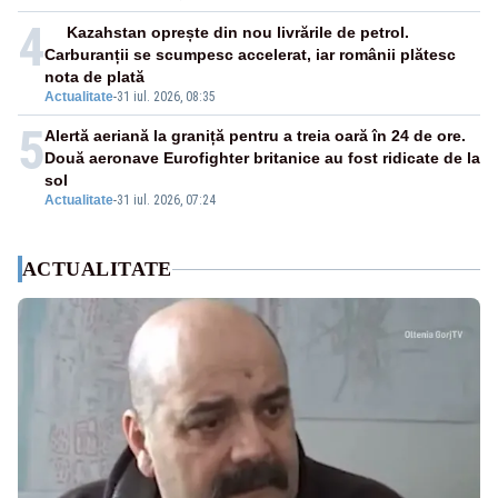
4
Kazahstan oprește din nou livrările de petrol.
Carburanții se scumpesc accelerat, iar românii plătesc
nota de plată
Actualitate
-
31 iul. 2026, 08:35
5
Alertă aeriană la graniță pentru a treia oară în 24 de ore.
Două aeronave Eurofighter britanice au fost ridicate de la
sol
Actualitate
-
31 iul. 2026, 07:24
ACTUALITATE