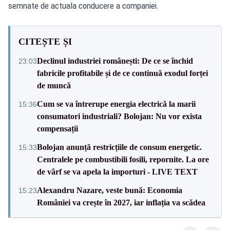
semnate de actuala conducere a companiei.
CITEȘTE ȘI
Declinul industriei românești: De ce se închid
23:03
fabricile profitabile și de ce continuă exodul forței
de muncă
Cum se va întrerupe energia electrică la marii
15:36
consumatori industriali? Bolojan: Nu vor exista
compensații
Bolojan anunță restricțiile de consum energetic.
15:33
Centralele pe combustibili fosili, repornite. La ore
de vârf se va apela la importuri - LIVE TEXT
Alexandru Nazare, veste bună: Economia
15:23
României va crește în 2027, iar inflația va scădea