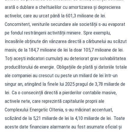
arată o dublare a cheltuielilor cu amortizarea și deprecierea
activelor, care au urcat până la 601,3 milioane de lei.
Concomitent, veniturile secundare ale societății s-au evaporat
pe fondul restrângerii activității miniere. Spre exemplu,
încasările obținute din vânzarea directă a cărbunelui au scăzut
masiv, de la 184,7 milioane de lei la doar 105,7 milioane de lei.
Toți acești indicatori cumulați au deteriorat grav solvabilitatea
producătorului de energie. Obligațiile de plată și datoriile totale
ale companiei au crescut cu peste un miliard de lei într-un
singur an, atingând la finele lui 2025 pragul de 3,78 miliarde de
lei. Ca o consecință directă a pierderilor contabile masive,
activele nete, care reprezintă capitalurile proprii ale
Complexului Energetic Oltenia, s-au măcinat accentuat,
scăzând de la 5,21 miliarde de lei la 4,10 miliarde de lei. Toate
aceste date financiare alarmante au fost asumate oficial și