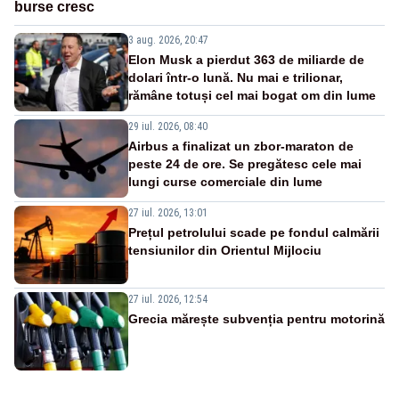
burse cresc
3 aug. 2026, 20:47
Elon Musk a pierdut 363 de miliarde de
dolari într-o lună. Nu mai e trilionar,
rămâne totuși cel mai bogat om din lume
29 iul. 2026, 08:40
Airbus a finalizat un zbor-maraton de
peste 24 de ore. Se pregătesc cele mai
lungi curse comerciale din lume
27 iul. 2026, 13:01
Prețul petrolului scade pe fondul calmării
tensiunilor din Orientul Mijlociu
27 iul. 2026, 12:54
Grecia mărește subvenția pentru motorină