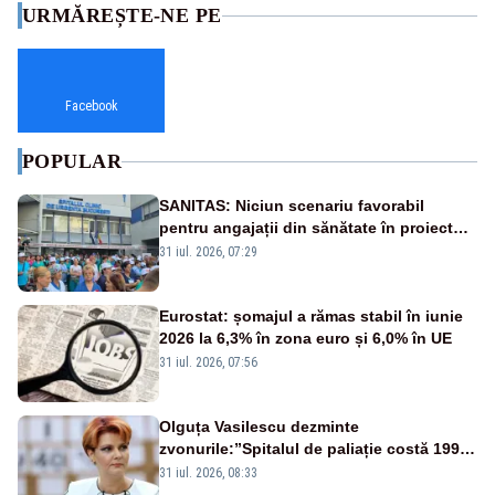
URMĂREȘTE-NE PE
Facebook
POPULAR
SANITAS: Niciun scenariu favorabil
pentru angajații din sănătate în proiectul
Legii salarizării
31 iul. 2026, 07:29
Eurostat: șomajul a rămas stabil în iunie
2026 la 6,3% în zona euro și 6,0% în UE
31 iul. 2026, 07:56
Olguța Vasilescu dezminte
zvonurile:”Spitalul de paliație costă 199
de milioane de euro, nu 500 de milioane”
31 iul. 2026, 08:33