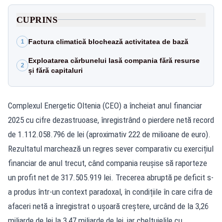
CUPRINS
Factura climatică blochează activitatea de bază
1
Exploatarea cărbunelui lasă compania fără resurse
2
și fără capitaluri
Complexul Energetic Oltenia (CEO) a încheiat anul financiar
2025 cu cifre dezastruoase, înregistrând o pierdere netă record
de 1.112.058.796 de lei (aproximativ 222 de milioane de euro).
Rezultatul marchează un regres sever comparativ cu exercițiul
financiar de anul trecut, când compania reușise să raporteze
un profit net de 317.505.919 lei. Trecerea abruptă pe deficit s-
a produs într-un context paradoxal, în condițiile în care cifra de
afaceri netă a înregistrat o ușoară creștere, urcând de la 3,26
miliarde de lei la 3,47 miliarde de lei, iar cheltuielile cu