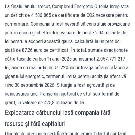
La finalul anului trecut, Complexul Energetic Oltenia înregistra
un deficit de 4.586.865 de certificate de CO2 necesare pentru
conformare. Compania a fost nevoită să constituie provizioane
pentru riscuri și cheltuieli în valoare de peste 2,04 miliarde de
lei pentru a acoperi această gaură, calculată la un preț de
piață de 87,26 euro pe certificat. În total, sumele direcționate
către taxa de carbon în anul 2025 au însumat 2.057.771.217
lei, adică nu mai puțin de 59,22% din întreaga cifră de afaceri a
gigantului energetic, termenul limită pentru achiziția efectivă
fiind 30 septembrie 2026. Situația a fost agravată și de
neîncasarea unei tranșe din ajutorul de stat sub formă de
grant, în valoare de 425,8 milioane de lei.
Exploatarea cărbunelui lasă compania fără
resurse și fără capitaluri
Dincolo de presiunea certificatelor de emisii, bilanțul contabil