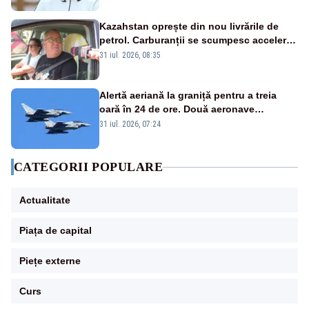
Kazahstan oprește din nou livrările de
petrol. Carburanții se scumpesc accelerat,
iar românii plătesc nota de plată
31 iul. 2026, 08:35
Alertă aeriană la graniță pentru a treia
oară în 24 de ore. Două aeronave
Eurofighter britanice au fost ridicate de la
31 iul. 2026, 07:24
sol
CATEGORII POPULARE
Actualitate
Piața de capital
Piețe externe
Curs