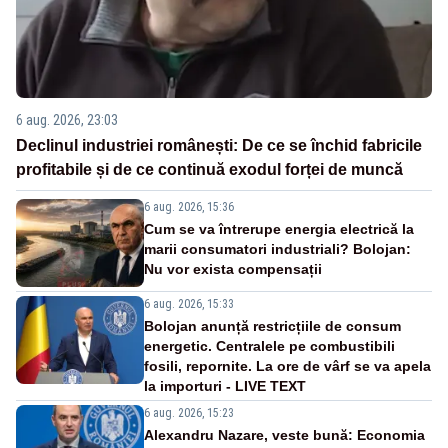
6 aug. 2026, 23:03
Declinul industriei românești: De ce se închid fabricile
profitabile și de ce continuă exodul forței de muncă
6 aug. 2026, 15:36
Cum se va întrerupe energia electrică la
marii consumatori industriali? Bolojan:
Nu vor exista compensații
6 aug. 2026, 15:33
Bolojan anunță restricțiile de consum
energetic. Centralele pe combustibili
fosili, repornite. La ore de vârf se va apela
la importuri - LIVE TEXT
6 aug. 2026, 15:23
Alexandru Nazare, veste bună: Economia