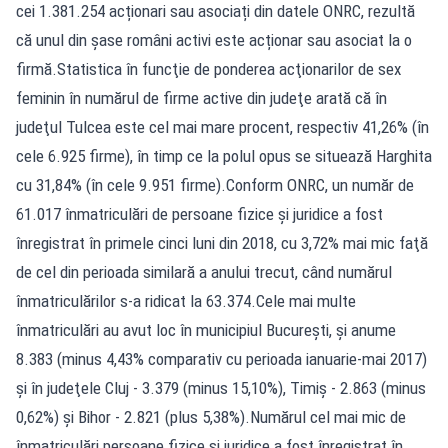
cei 1.381.254 acționari sau asociați din datele ONRC, rezultă
că unul din șase români activi este acționar sau asociat la o
firmă.Statistica în funcţie de ponderea acţionarilor de sex
feminin în numărul de firme active din judeţe arată că în
judeţul Tulcea este cel mai mare procent, respectiv 41,26% (în
cele 6.925 firme), în timp ce la polul opus se situează Harghita
cu 31,84% (în cele 9.951 firme).Conform ONRC, un număr de
61.017 înmatriculări de persoane fizice şi juridice a fost
înregistrat în primele cinci luni din 2018, cu 3,72% mai mic faţă
de cel din perioada similară a anului trecut, când numărul
înmatriculărilor s-a ridicat la 63.374.Cele mai multe
înmatriculări au avut loc în municipiul Bucureşti, şi anume
8.383 (minus 4,43% comparativ cu perioada ianuarie-mai 2017)
şi în judeţele Cluj - 3.379 (minus 15,10%), Timiş - 2.863 (minus
0,62%) şi Bihor - 2.821 (plus 5,38%).Numărul cel mai mic de
înmatriculări persoane fizice şi juridice a fost înregistrat în