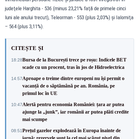
judeţele Harghita - 536 (minus 23,21% faţă de primele cinci
luni ale anului trecut), Teleorman - 553 (plus 2,03%) şi Ialomiţa
– 564 (plus 3,11%).
CITEȘTE ȘI
Bursa de la București trece pe roșu: Indicele BET
18:28
scade cu un procent, tras în jos de Hidroelectrica
Aproape o treime dintre europeni nu își permit o
14:57
vacanță de o săptămână pe an. România, pe
primul loc în UE
Alertă pentru economia României: țara ar putea
10:47
ajunge la „junk”, iar românii ar putea plăti credite
mai scumpe
Prețul gazelor explodează în Europa înainte de
08:51
iarnă: rezervele sunt la cel mai scăzut nivel din