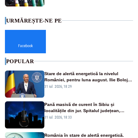
URMĂREȘTE-NE PE
Facebook
POPULAR
Stare de alertă energetică la nivelul
României, pentru luna august. Ilie Bolojan
a anunțat importuri și posibile restricții –
31 iul. 2026, 18:29
VIDEO
Pană masivă de curent în Sibiu și
localitățile din jur. Spitalul județean,
semafoarele, rețelele de telefonie, grav
31 iul. 2026, 18:33
afectate
România în stare de alertă energetică.