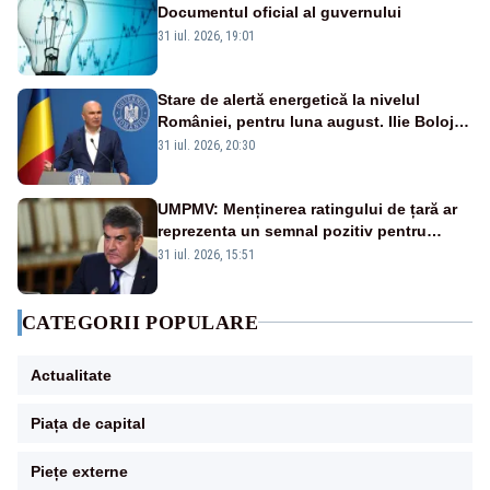
Documentul oficial al guvernului
31 iul. 2026, 19:01
Stare de alertă energetică la nivelul
României, pentru luna august. Ilie Bolojan
a anunțat importuri și posibile restricții –
31 iul. 2026, 20:30
VIDEO
UMPMV: Menținerea ratingului de țară ar
reprezenta un semnal pozitiv pentru
România. Autoritățile trebuie să continue
31 iul. 2026, 15:51
consolidarea stabilității economice și
financiare
CATEGORII POPULARE
Actualitate
Piața de capital
Piețe externe