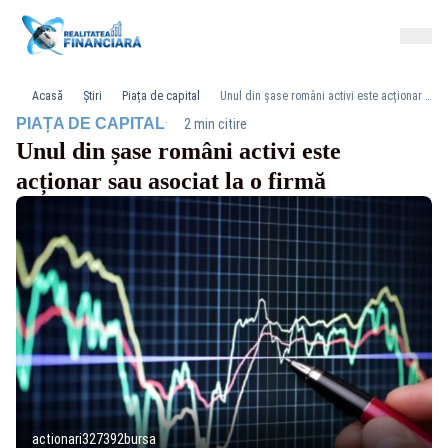
Acasă
Știri
Piața de capital
Unul din șase români activi este acționar sau asociat la o firmă
·
PIAȚA DE CAPITAL
2 min citire
Unul din șase români activi este
acționar sau asociat la o firmă
actionari327392bursa