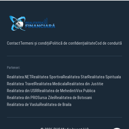
Contact
Termeni și condiții
Politică de confidențialitate
Cod de conduită
Parteneri:
Realitatea.NET
Realitatea Sportiva
Realitatea Star
Realitatea Spirituala
Realitatea Travel
Realitatea Medicala
Realitatea din Justitie
Realitatea din USR
Realitatea de Mehedinti
Vox Publica
Realitatea din PRO
Sursa Zilei
Realitatea de Botosani
Realitatea de Vaslui
Realitatea de Braila