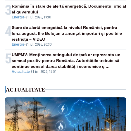
3
România în stare de alertă energetică. Documentul oficial
al guvernului
Energie
-
31 iul. 2026, 19:01
4
Stare de alertă energetică la nivelul României, pentru
luna august. Ilie Bolojan a anunțat importuri și posibile
restricții – VIDEO
Energie
-
31 iul. 2026, 20:30
5
UMPMV: Menținerea ratingului de țară ar reprezenta un
semnal pozitiv pentru România. Autoritățile trebuie să
continue consolidarea stabilității economice și
Actualitate
-
31 iul. 2026, 15:51
financiare
ACTUALITATE