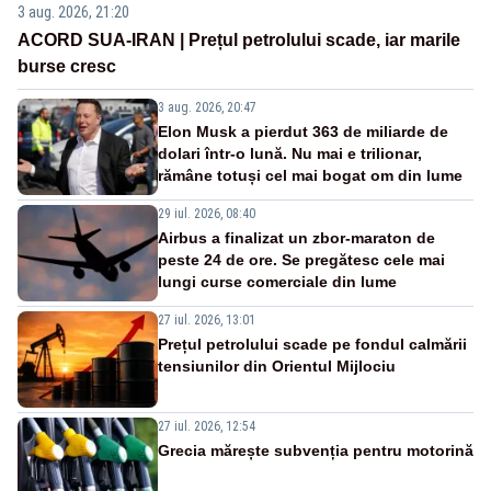
3 aug. 2026, 21:20
ACORD SUA-IRAN | Prețul petrolului scade, iar marile
burse cresc
3 aug. 2026, 20:47
Elon Musk a pierdut 363 de miliarde de
dolari într-o lună. Nu mai e trilionar,
rămâne totuși cel mai bogat om din lume
29 iul. 2026, 08:40
Airbus a finalizat un zbor-maraton de
peste 24 de ore. Se pregătesc cele mai
lungi curse comerciale din lume
27 iul. 2026, 13:01
Prețul petrolului scade pe fondul calmării
tensiunilor din Orientul Mijlociu
27 iul. 2026, 12:54
Grecia mărește subvenția pentru motorină