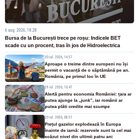
6 aug. 2026, 18:28
Bursa de la București trece pe roșu: Indicele BET
scade cu un procent, tras în jos de Hidroelectrica
30 iul. 2026, 14:57
Aproape o treime dintre europeni nu își
permit o vacanță de o săptămână pe an.
România, pe primul loc în UE
29 iul. 2026, 10:47
Alertă pentru economia României: țara ar
putea ajunge la „junk”, iar românii ar
putea plăti credite mai scumpe
20 iul. 2026, 08:51
Prețul gazelor explodează în Europa
înainte de iarnă: rezervele sunt la cel mai
scăzut nivel din ultimii patru ani