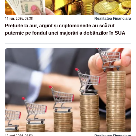
11 iun. 2026, 08:38
Realitatea Financiara
Prețurle la aur, argint și criptomonede au scăzut
puternic pe fondul unei majorări a dobânzilor în SUA
13 mai 2026, 08:52
Realitatea Financiara