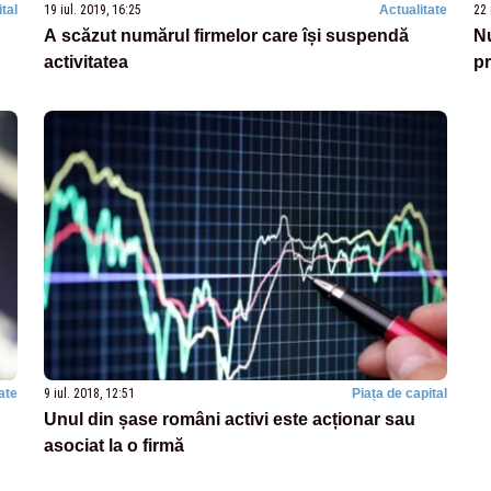
tal
19 iul. 2019, 16:25
Actualitate
22 
A scăzut numărul firmelor care își suspendă
Nu
activitatea
pr
ate
9 iul. 2018, 12:51
Piața de capital
Unul din șase români activi este acționar sau
asociat la o firmă