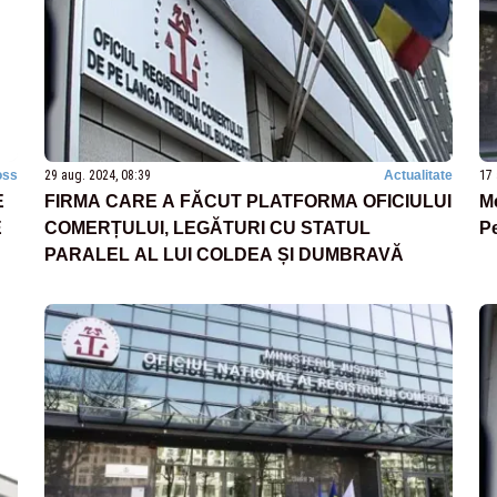
oss
29 aug. 2024, 08:39
Actualitate
17 
E
FIRMA CARE A FĂCUT PLATFORMA OFICIULUI
Me
E
COMERȚULUI, LEGĂTURI CU STATUL
Pe
PARALEL AL LUI COLDEA ȘI DUMBRAVĂ