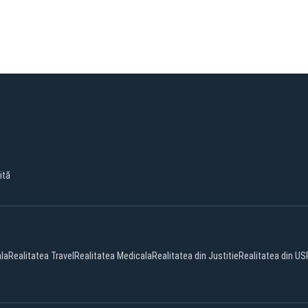
ită
ala
Realitatea Travel
Realitatea Medicala
Realitatea din Justitie
Realitatea din US