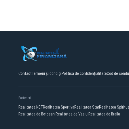
Contact
Termeni și condiții
Politică de confidențialitate
Cod de condu
Parteneri:
Realitatea.NET
Realitatea Sportiva
Realitatea Star
Realitatea Spiritu
Realitatea de Botosani
Realitatea de Vaslui
Realitatea de Braila