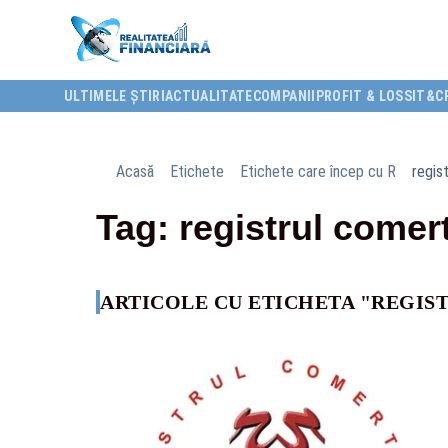
ULTIMELE ȘTIRI
ACTUALITATE
COMPANII
PROFIT & LOSS
IT&C
Acasă
Etichete
Etichete care încep cu R
regis
Tag: registrul comer
ARTICOLE CU ETICHETA "REGIS