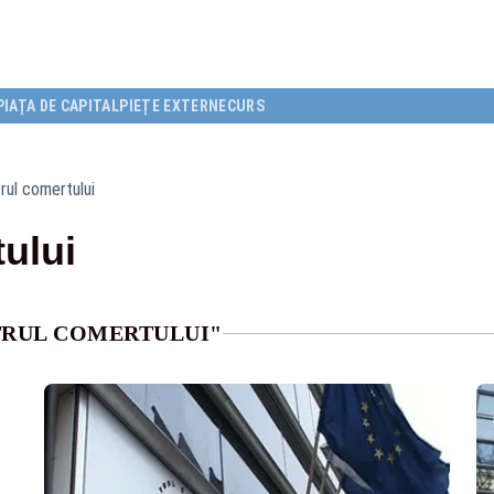
PIAȚA DE CAPITAL
PIEȚE EXTERNE
CURS
trul comertului
tului
TRUL COMERTULUI"