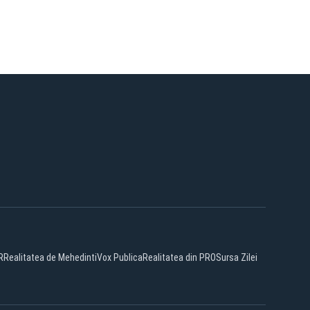
R
Realitatea de Mehedinti
Vox Publica
Realitatea din PRO
Sursa Zilei