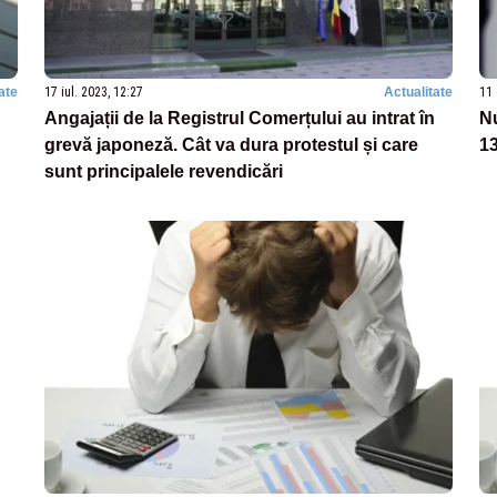
ate
17 iul. 2023, 12:27
Actualitate
11 
Angajații de la Registrul Comerțului au intrat în
Nu
grevă japoneză. Cât va dura protestul și care
13
sunt principalele revendicări