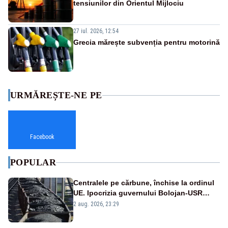
tensiunilor din Orientul Mijlociu
27 iul. 2026, 12:54
Grecia mărește subvenția pentru motorină
URMĂREȘTE-NE PE
Facebook
POPULAR
Centralele pe cărbune, închise la ordinul
UE. Ipocrizia guvernului Bolojan-USR
după starea de alertă
2 aug. 2026, 23:29