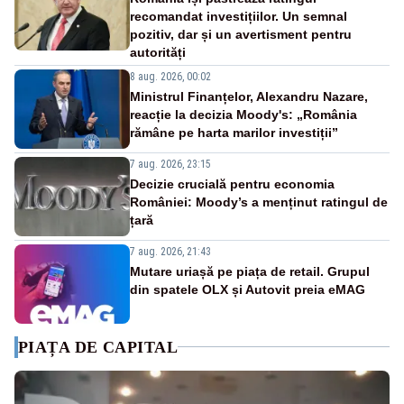
recomandat investițiilor. Un semnal
pozitiv, dar și un avertisment pentru
autorități
8 aug. 2026, 00:02
Ministrul Finanțelor, Alexandru Nazare,
reacție la decizia Moody's: „România
rămâne pe harta marilor investiții”
7 aug. 2026, 23:15
Decizie crucială pentru economia
României: Moody’s a menținut ratingul de
țară
7 aug. 2026, 21:43
Mutare uriașă pe piața de retail. Grupul
din spatele OLX și Autovit preia eMAG
PIAȚA DE CAPITAL