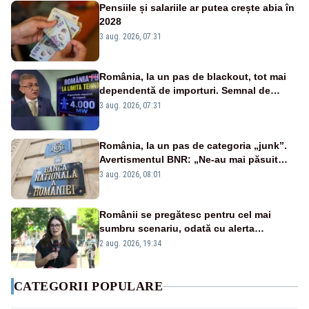
Pensiile și salariile ar putea crește abia în
2028
3 aug. 2026, 07:31
România, la un pas de blackout, tot mai
dependentă de importuri. Semnal de
alarmă tras de un expert în energie
3 aug. 2026, 07:31
România, la un pas de categoria „junk”.
Avertismentul BNR: „Ne-au mai păsuit
pentru câteva luni”
3 aug. 2026, 08:01
Românii se pregătesc pentru cel mai
sumbru scenariu, odată cu alerta
energetică
2 aug. 2026, 19:34
CATEGORII POPULARE