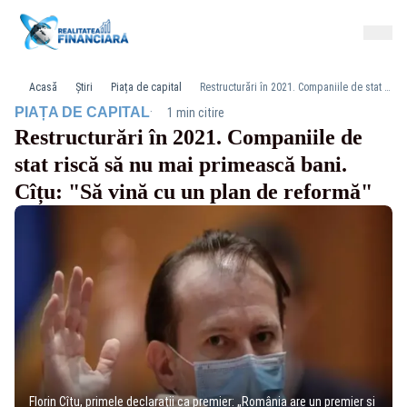
Acasă
Știri
Piața de capital
Restructurări în 2021. Companiile de stat riscă să nu mai primească bani. Cîțu: "Să vină cu un plan de reformă"
·
PIAȚA DE CAPITAL
1 min citire
Restructurări în 2021. Companiile de
stat riscă să nu mai primească bani.
Cîțu: "Să vină cu un plan de reformă"
Florin Cîțu, primele declarații ca premier: „România are un premier și