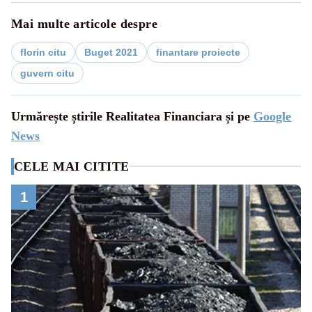
Mai multe articole despre
florin citu
Buget 2021
finantare proiecte
guvern citu
Urmărește știrile Realitatea Financiara și pe
Google
News
CELE MAI CITITE
1