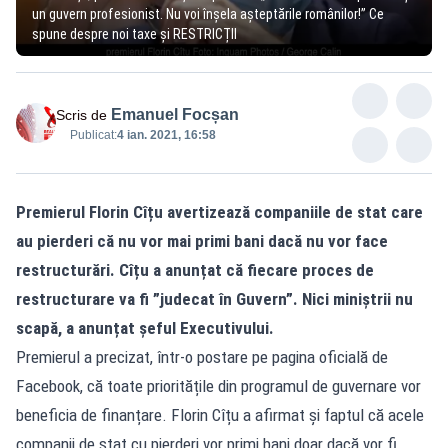
un guvern profesionist. Nu voi înșela așteptările românilor!” Ce
spune despre noi taxe și RESTRICȚII
Emanuel Focșan
Scris de
Publicat:
4 ian. 2021, 16:58
Premierul Florin Cîțu avertizează companiile de stat care
au pierderi că nu vor mai primi bani dacă nu vor face
restructurări. Cîțu a anunțat că fiecare proces de
restructurare va fi ”judecat în Guvern”. Nici miniștrii nu
scapă, a anunțat șeful Executivului.
Premierul a precizat, într-o postare pe pagina oficială de
Facebook, că toate prioritățile din programul de guvernare vor
beneficia de finanțare. Florin Cîțu a afirmat și faptul că acele
companii de stat cu pierderi vor primi bani doar dacă vor fi