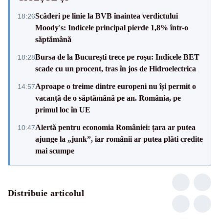
Scăderi pe linie la BVB înaintea verdictului
18:26
Moody's: Indicele principal pierde 1,8% într-o
săptămână
Bursa de la București trece pe roșu: Indicele BET
18:28
scade cu un procent, tras în jos de Hidroelectrica
Aproape o treime dintre europeni nu își permit o
14:57
vacanță de o săptămână pe an. România, pe
primul loc în UE
Alertă pentru economia României: țara ar putea
10:47
ajunge la „junk”, iar românii ar putea plăti credite
mai scumpe
Distribuie articolul