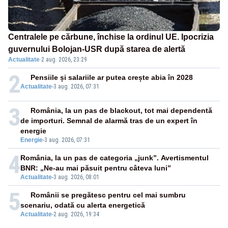
Centralele pe cărbune, închise la ordinul UE. Ipocrizia
guvernului Bolojan-USR după starea de alertă
Actualitate
·
2 aug. 2026, 23:29
2
Pensiile și salariile ar putea crește abia în 2028
Actualitate
-
3 aug. 2026, 07:31
3
România, la un pas de blackout, tot mai dependentă
de importuri. Semnal de alarmă tras de un expert în
energie
Energie
-
3 aug. 2026, 07:31
4
România, la un pas de categoria „junk”. Avertismentul
BNR: „Ne-au mai păsuit pentru câteva luni”
Actualitate
-
3 aug. 2026, 08:01
5
Românii se pregătesc pentru cel mai sumbru
scenariu, odată cu alerta energetică
Actualitate
-
2 aug. 2026, 19:34