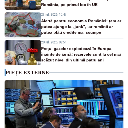
România, pe primul loc în UE
29 iul. 2026, 10:47
Alertă pentru economia României: țara ar
putea ajunge la „junk”, iar românii ar
putea plăti credite mai scumpe
20 iul. 2026, 08:51
Prețul gazelor explodează în Europa
înainte de iarnă: rezervele sunt la cel mai
scăzut nivel din ultimii patru ani
PIEȚE EXTERNE