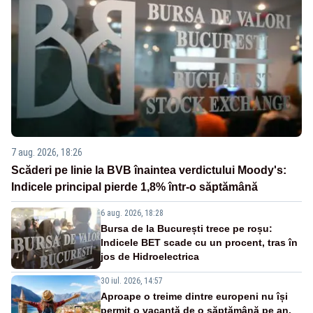
7 aug. 2026, 18:26
Scăderi pe linie la BVB înaintea verdictului Moody's:
Indicele principal pierde 1,8% într-o săptămână
6 aug. 2026, 18:28
Bursa de la București trece pe roșu:
Indicele BET scade cu un procent, tras în
jos de Hidroelectrica
30 iul. 2026, 14:57
Aproape o treime dintre europeni nu își
permit o vacanță de o săptămână pe an.