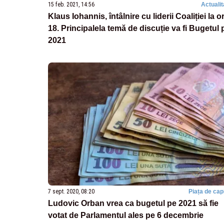
15 feb. 2021, 14:56
Actualit
Klaus Iohannis, întâlnire cu liderii Coaliției la o
18. Principalela temă de discuție va fi Bugetul 
2021
7 sept. 2020, 08:20
Piața de capi
Ludovic Orban vrea ca bugetul pe 2021 să fie
votat de Parlamentul ales pe 6 decembrie