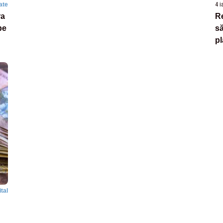
ate
4 i
ra
Re
pe
să
pl
tal