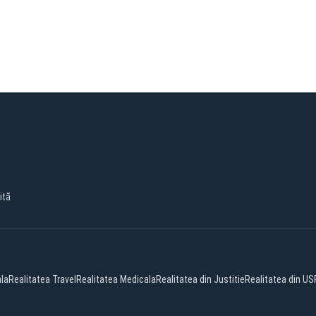
ită
ala
Realitatea Travel
Realitatea Medicala
Realitatea din Justitie
Realitatea din US