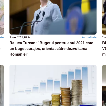
ate
3 mar. 2021, 09:24
Actualitate
2 m
Raluca Turcan: "Bugetul pentru anul 2021 este
B
e
un buget curajos, orientat către dezvoltarea
V
României”
mi
no