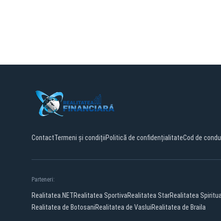
Contact
Termeni și condiții
Politică de confidențialitate
Cod de condu
Parteneri:
Realitatea.NET
Realitatea Sportiva
Realitatea Star
Realitatea Spiritu
Realitatea de Botosani
Realitatea de Vaslui
Realitatea de Braila