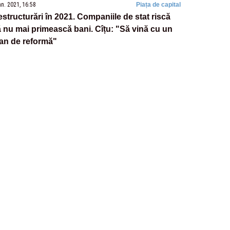
an. 2021, 16:58
Piața de capital
structurări în 2021. Companiile de stat riscă
 nu mai primească bani. Cîțu: "Să vină cu un
an de reformă"