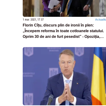
1 mar. 2021, 17:37
Actualit
Florin Cîțu, discurs plin de ironii în plen:
„Începem reforma în toate cotloanele statului.
Oprim 30 de ani de furt pesedist” - Opoziția,
SCANDAL în Parlament