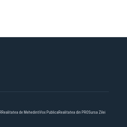
R
Realitatea de Mehedinti
Vox Publica
Realitatea din PRO
Sursa Zilei