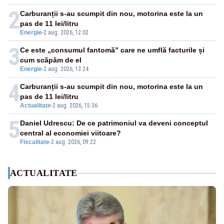
2
Carburanții s-au scumpit din nou, motorina este la un
pas de 11 lei/litru
Energie
-
2 aug. 2026, 12:02
3
Ce este „consumul fantomă” care ne umflă facturile și
cum scăpăm de el
Energie
-
2 aug. 2026, 13:24
4
Carburanții s-au scumpit din nou, motorina este la un
pas de 11 lei/litru
Actualitate
-
2 aug. 2026, 15:36
5
Daniel Udrescu: De ce patrimoniul va deveni conceptul
central al economiei viitoare?
Fiscalitate
-
2 aug. 2026, 09:22
ACTUALITATE