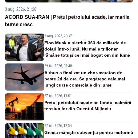
3 aug. 2026, 21:20
ACORD SUA-IRAN | Prețul petrolului scade, iar marile
burse cresc
3 aug. 2026, 20:47
Elon Musk a pierdut 363 de miliarde de
dolari într-o lună. Nu mai e trilionar,
rămâne totuși cel mai bogat om din lume
29 iul. 2026, 08:40
Airbus a finalizat un zbor-maraton de
peste 24 de ore. Se pregătesc cele mai
lungi curse comerciale din lume
27 iul. 2026, 13:01
Prețul petrolului scade pe fondul calmării
tensiunilor din Orientul Mijlociu
27 iul. 2026, 12:54
Grecia mărește subvenția pentru motorină