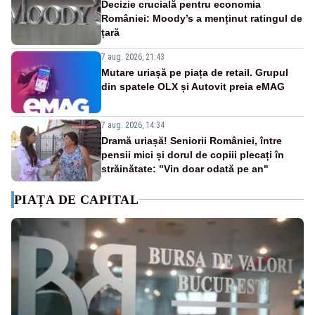
Decizie crucială pentru economia
României: Moody’s a menținut ratingul de
țară
7 aug. 2026, 21:43
Mutare uriașă pe piața de retail. Grupul
din spatele OLX și Autovit preia eMAG
7 aug. 2026, 14:34
Dramă uriașă! Seniorii României, între
pensii mici și dorul de copiii plecați în
străinătate: "Vin doar odată pe an"
PIAȚA DE CAPITAL