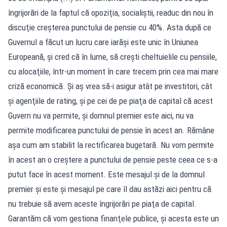
îngrijorări de la faptul că opoziţia, socialiştii, readuc din nou în
discuţie creşterea punctului de pensie cu 40%. Asta după ce
Guvernul a făcut un lucru care iarăşi este unic în Uniunea
Europeană, şi cred că în lume, să creşti cheltuielile cu pensiile,
cu alocaţiile, într-un moment în care trecem prin cea mai mare
criză economică. Şi aş vrea să-i asigur atât pe investitori, cât
şi agenţiile de rating, şi pe cei de pe piaţa de capital că acest
Guvern nu va permite, şi domnul premier este aici, nu va
permite modificarea punctului de pensie în acest an. Rămâne
aşa cum am stabilit la rectificarea bugetară. Nu vom permite
în acest an o creştere a punctului de pensie peste ceea ce s-a
putut face în acest moment. Este mesajul şi de la domnul
premier şi este şi mesajul pe care îl dau astăzi aici pentru că
nu trebuie să avem aceste îngrijorări pe piaţa de capital.
Garantăm că vom gestiona finanţele publice, şi acesta este un