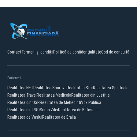
Contact
Termeni și condiții
Politică de confidențialitate
Cod de conduită
Parteneri:
Realitatea.NET
Realitatea Sportiva
Realitatea Star
Realitatea Spirituala
Realitatea Travel
Realitatea Medicala
Realitatea din Justitie
Realitatea din USR
Realitatea de Mehedinti
Vox Publica
Realitatea din PRO
Sursa Zilei
Realitatea de Botosani
Realitatea de Vaslui
Realitatea de Braila