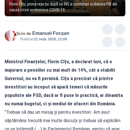
Florin Cîțu, prima reacție după ce INS a confirmat scăderea PIB din
cauza crizei economice COVID-19
Emanuel Focșan
Scris de
Publicat:
21 sept. 2020, 12:09
Ministrul Finanțelor, Florin Cîțu, a declarat luni, că o
majorare a pensiilor cu mai mult de 14%, cât a stabilit
Guvernul, nu va fi permisă. Cîțu a precizat că printre
investitori au început să apară temeri că măsurile
populiste ale PSD, dacă ar fi puse în practică, ar dinamita
nu numai bugetul, ci și mediul de afaceri din România.
"Trebuie să dau un mesaj şi pentru investitori. Am avut
săptămâna trecută mai multe discuţii şi trebuie să explicăm
ce se întâmplă (...) în Parlamentul României, pentru că apar