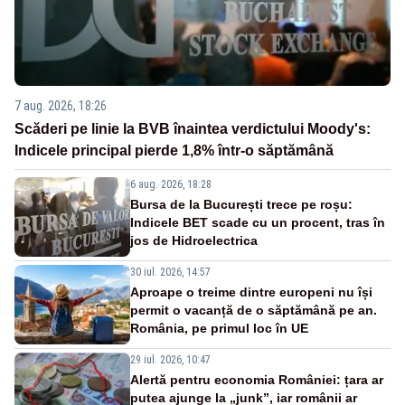
7 aug. 2026, 18:26
Scăderi pe linie la BVB înaintea verdictului Moody's:
Indicele principal pierde 1,8% într-o săptămână
6 aug. 2026, 18:28
Bursa de la București trece pe roșu:
Indicele BET scade cu un procent, tras în
jos de Hidroelectrica
30 iul. 2026, 14:57
Aproape o treime dintre europeni nu își
permit o vacanță de o săptămână pe an.
România, pe primul loc în UE
29 iul. 2026, 10:47
Alertă pentru economia României: țara ar
putea ajunge la „junk”, iar românii ar