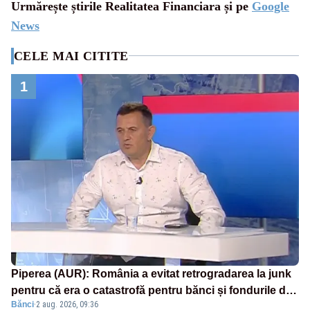
Urmărește știrile Realitatea Financiara și pe
Google
News
CELE MAI CITITE
1
Piperea (AUR): România a evitat retrogradarea la junk
pentru că era o catastrofă pentru bănci și fondurile de
Bănci
·
2 aug. 2026, 09:36
pensii