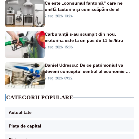
Ce este „consumul fantomă” care ne
umflă facturile și cum scăpăm de el
2 aug. 2026, 13:24
Carburanții s-au scumpit din nou,
motorina este la un pas de 11 lei/litru
2 aug. 2026, 15:36
Daniel Udrescu: De ce patrimoniul va
deveni conceptul central al economiei
viitoare?
2 aug. 2026, 09:22
CATEGORII POPULARE
Actualitate
Piața de capital