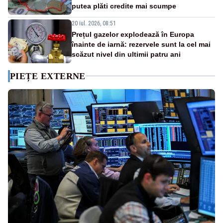
putea plăti credite mai scumpe
20 iul. 2026, 08:51
Prețul gazelor explodează în Europa
înainte de iarnă: rezervele sunt la cel mai
scăzut nivel din ultimii patru ani
PIEȚE EXTERNE