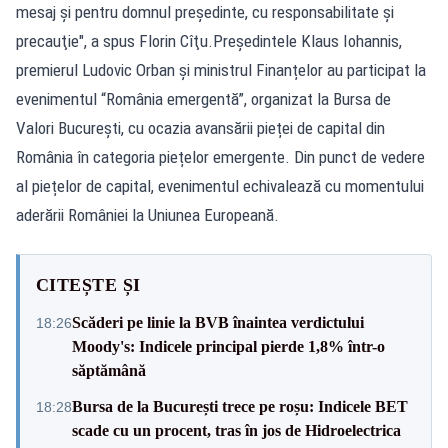
mesaj şi pentru domnul preşedinte, cu responsabilitate şi
precauţie", a spus Florin Cîţu.Președintele Klaus Iohannis,
premierul Ludovic Orban și ministrul Finanțelor au participat la
evenimentul “România emergentă”, organizat la Bursa de
Valori București, cu ocazia avansării pieței de capital din
România în categoria piețelor emergente. Din punct de vedere
al piețelor de capital, evenimentul echivalează cu momentului
aderării României la Uniunea Europeană.
CITEȘTE ȘI
Scăderi pe linie la BVB înaintea verdictului
18:26
Moody's: Indicele principal pierde 1,8% într-o
săptămână
Bursa de la București trece pe roșu: Indicele BET
18:28
scade cu un procent, tras în jos de Hidroelectrica