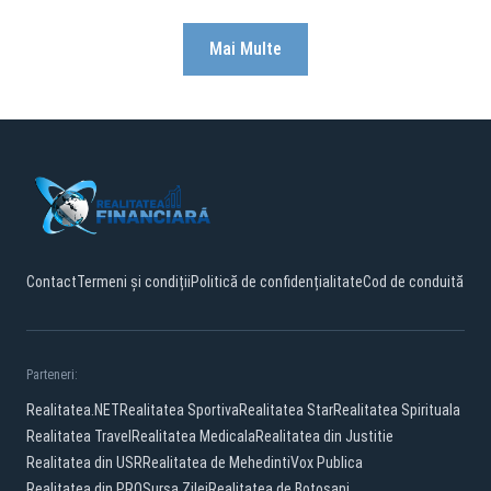
Mai Multe
Contact
Termeni și condiții
Politică de confidențialitate
Cod de conduită
Parteneri:
Realitatea.NET
Realitatea Sportiva
Realitatea Star
Realitatea Spirituala
Realitatea Travel
Realitatea Medicala
Realitatea din Justitie
Realitatea din USR
Realitatea de Mehedinti
Vox Publica
Realitatea din PRO
Sursa Zilei
Realitatea de Botosani