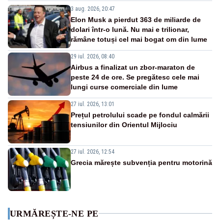
3 aug. 2026, 20:47
Elon Musk a pierdut 363 de miliarde de
dolari într-o lună. Nu mai e trilionar,
rămâne totuși cel mai bogat om din lume
29 iul. 2026, 08:40
Airbus a finalizat un zbor-maraton de
peste 24 de ore. Se pregătesc cele mai
lungi curse comerciale din lume
27 iul. 2026, 13:01
Prețul petrolului scade pe fondul calmării
tensiunilor din Orientul Mijlociu
27 iul. 2026, 12:54
Grecia mărește subvenția pentru motorină
URMĂREȘTE-NE PE