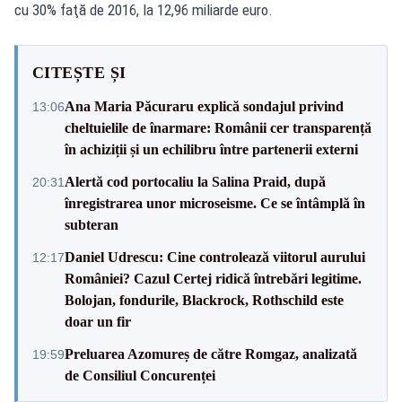
cu 30% faţă de 2016, la 12,96 miliarde euro.
CITEȘTE ȘI
Ana Maria Păcuraru explică sondajul privind
13:06
cheltuielile de înarmare: Românii cer transparență
în achiziții și un echilibru între partenerii externi
Alertă cod portocaliu la Salina Praid, după
20:31
înregistrarea unor microseisme. Ce se întâmplă în
subteran
Daniel Udrescu: Cine controlează viitorul aurului
12:17
României? Cazul Certej ridică întrebări legitime.
Bolojan, fondurile, Blackrock, Rothschild este
doar un fir
Preluarea Azomureș de către Romgaz, analizată
19:59
de Consiliul Concurenței