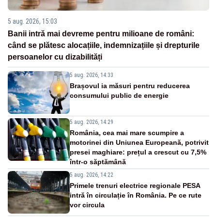
5 aug. 2026, 15:03
Banii intră mai devreme pentru milioane de români:
când se plătesc alocațiile, indemnizațiile și drepturile
persoanelor cu dizabilități
5 aug. 2026, 14:33
Brașovul ia măsuri pentru reducerea
consumului public de energie
5 aug. 2026, 14:29
România, cea mai mare scumpire a
motorinei din Uniunea Europeană, potrivit
presei maghiare: prețul a crescut cu 7,5%
într-o săptămână
5 aug. 2026, 14:22
Primele trenuri electrice regionale PESA
intră în circulație în România. Pe ce rute
vor circula