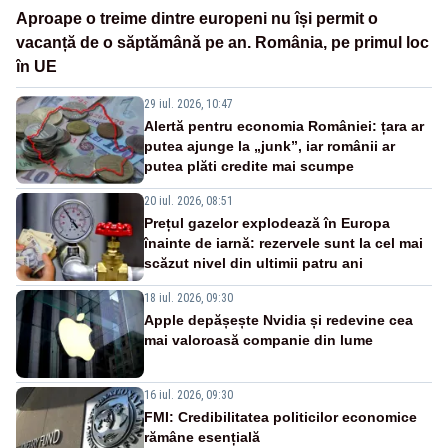
Aproape o treime dintre europeni nu își permit o
vacanță de o săptămână pe an. România, pe primul loc
în UE
29 iul. 2026, 10:47
Alertă pentru economia României: țara ar
putea ajunge la „junk”, iar românii ar
putea plăti credite mai scumpe
20 iul. 2026, 08:51
Prețul gazelor explodează în Europa
înainte de iarnă: rezervele sunt la cel mai
scăzut nivel din ultimii patru ani
18 iul. 2026, 09:30
Apple depășește Nvidia și redevine cea
mai valoroasă companie din lume
16 iul. 2026, 09:30
FMI: Credibilitatea politicilor economice
rămâne esențială