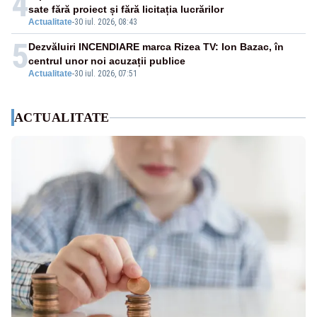
4
sate fără proiect și fără licitația lucrărilor
Actualitate
-
30 iul. 2026, 08:43
5
Dezvăluiri INCENDIARE marca Rizea TV: Ion Bazac, în
centrul unor noi acuzații publice
Actualitate
-
30 iul. 2026, 07:51
ACTUALITATE