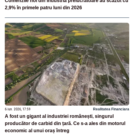
Comenzile noi din industria prelucrătoare au scăzut cu
2,9% în primele patru luni din 2026
6 iun. 2026, 17:59
Realitatea Financiara
A fost un gigant al industriei românești, singurul
producător de carbid din țară. Ce s-a ales din motorul
economic al unui oraș întreg