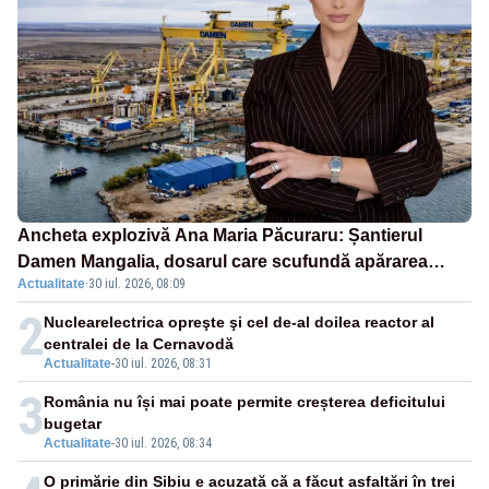
Ancheta explozivă Ana Maria Păcuraru: Șantierul
Damen Mangalia, dosarul care scufundă apărarea
Actualitate
·
30 iul. 2026, 08:09
României
2
Nuclearelectrica opreşte şi cel de-al doilea reactor al
centralei de la Cernavodă
Actualitate
-
30 iul. 2026, 08:31
3
România nu își mai poate permite creșterea deficitului
bugetar
Actualitate
-
30 iul. 2026, 08:34
O primărie din Sibiu e acuzată că a făcut asfaltări în trei