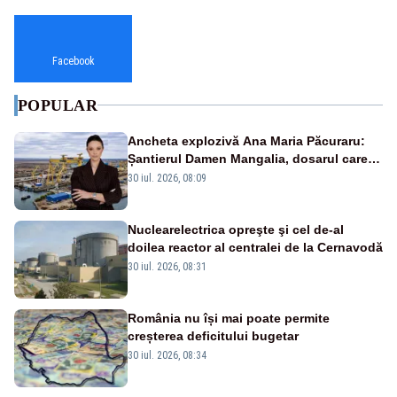
Facebook
POPULAR
Ancheta explozivă Ana Maria Păcuraru:
Șantierul Damen Mangalia, dosarul care
scufundă apărarea României
30 iul. 2026, 08:09
Nuclearelectrica opreşte şi cel de-al
doilea reactor al centralei de la Cernavodă
30 iul. 2026, 08:31
România nu își mai poate permite
creșterea deficitului bugetar
30 iul. 2026, 08:34