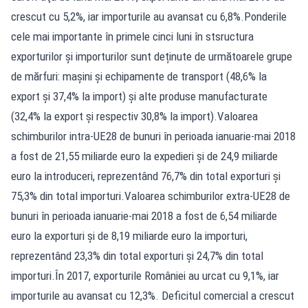
crescut cu 5,2%, iar importurile au avansat cu 6,8%.Ponderile
cele mai importante în primele cinci luni în stsructura
exporturilor și importurilor sunt deținute de următoarele grupe
de mărfuri: maşini şi echipamente de transport (48,6% la
export şi 37,4% la import) şi alte produse manufacturate
(32,4% la export şi respectiv 30,8% la import).Valoarea
schimburilor intra-UE28 de bunuri în perioada ianuarie-mai 2018
a fost de 21,55 miliarde euro la expedieri şi de 24,9 miliarde
euro la introduceri, reprezentând 76,7% din total exporturi şi
75,3% din total importuri.Valoarea schimburilor extra-UE28 de
bunuri în perioada ianuarie-mai 2018 a fost de 6,54 miliarde
euro la exporturi şi de 8,19 miliarde euro la importuri,
reprezentând 23,3% din total exporturi şi 24,7% din total
importuri.În 2017, exporturile României au urcat cu 9,1%, iar
importurile au avansat cu 12,3%. Deficitul comercial a crescut