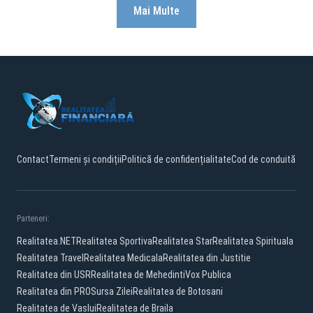
Mai Multe
Contact
Termeni și condiții
Politică de confidențialitate
Cod de conduită
Parteneri:
Realitatea.NET
Realitatea Sportiva
Realitatea Star
Realitatea Spirituala
Realitatea Travel
Realitatea Medicala
Realitatea din Justitie
Realitatea din USR
Realitatea de Mehedinti
Vox Publica
Realitatea din PRO
Sursa Zilei
Realitatea de Botosani
Realitatea de Vaslui
Realitatea de Braila