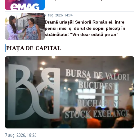
7 aug. 2026, 14:34
Dramă uriașă! Seniorii României, între
pensii mici și dorul de copiii plecați în
străinătate: "Vin doar odată pe an"
PIAȚA DE CAPITAL
7 aug. 2026, 18:26