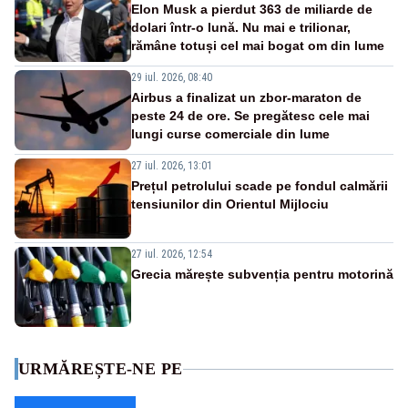
Elon Musk a pierdut 363 de miliarde de
dolari într-o lună. Nu mai e trilionar,
rămâne totuși cel mai bogat om din lume
29 iul. 2026, 08:40
Airbus a finalizat un zbor-maraton de
peste 24 de ore. Se pregătesc cele mai
lungi curse comerciale din lume
27 iul. 2026, 13:01
Prețul petrolului scade pe fondul calmării
tensiunilor din Orientul Mijlociu
27 iul. 2026, 12:54
Grecia mărește subvenția pentru motorină
URMĂREȘTE-NE PE