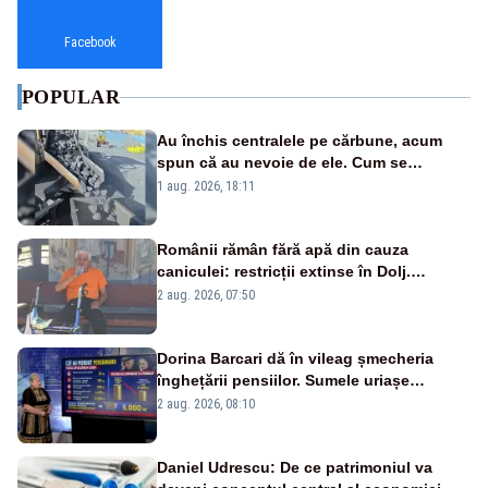
Facebook
POPULAR
Au închis centralele pe cărbune, acum
spun că au nevoie de ele. Cum se
pasează vina în plină criză energetică
1 aug. 2026, 18:11
Românii rămân fără apă din cauza
caniculei: restricții extinse în Dolj.
Oamenii au „cu program la robinet”
2 aug. 2026, 07:50
Dorina Barcari dă în vileag șmecheria
înghețării pensiilor. Sumele uriașe
pierdute de fiecare român
2 aug. 2026, 08:10
Daniel Udrescu: De ce patrimoniul va