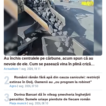
Au închis centralele pe cărbune, acum spun că au
nevoie de ele. Cum se pasează vina în plină criză
Actualitate
·
1 aug. 2026, 18:11
energetică
2
Românii rămân fără apă din cauza caniculei: restricții
extinse în Dolj. Oamenii au „cu program la robinet”
Agro
-
2 aug. 2026, 07:50
3
Dorina Barcari dă în vileag șmecheria înghețării
pensiilor. Sumele uriașe pierdute de fiecare român
Piața muncii
-
2 aug. 2026, 08:10