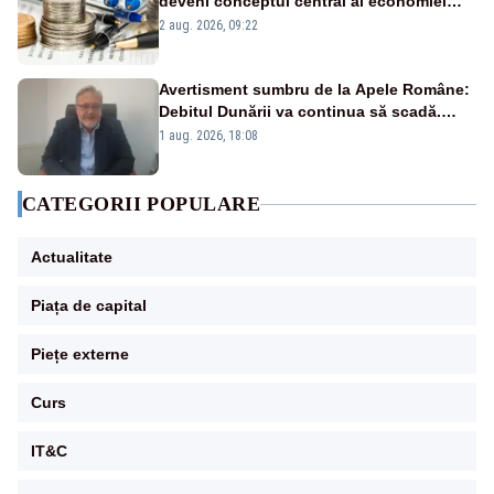
deveni conceptul central al economiei
viitoare?
2 aug. 2026, 09:22
Avertisment sumbru de la Apele Române:
Debitul Dunării va continua să scadă.
Cernavodă s-ar putea închide în 4 zile
1 aug. 2026, 18:08
CATEGORII POPULARE
Actualitate
Piața de capital
Piețe externe
Curs
IT&C