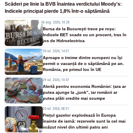
Scăderi pe linie la BVB înaintea verdictului Moody's:
Indicele principal pierde 1,8% într-o săptămână
6 aug. 2026, 18:28
Bursa de la București trece pe roșu:
Indicele BET scade cu un procent, tras în
jos de Hidroelectrica
30 iul. 2026, 14:57
Aproape o treime dintre europeni nu își
permit o vacanță de o săptămână pe an.
România, pe primul loc în UE
29 iul. 2026, 10:47
Alertă pentru economia României: țara ar
putea ajunge la „junk”, iar românii ar
putea plăti credite mai scumpe
20 iul. 2026, 08:51
Prețul gazelor explodează în Europa
înainte de iarnă: rezervele sunt la cel mai
scăzut nivel din ultimii patru ani