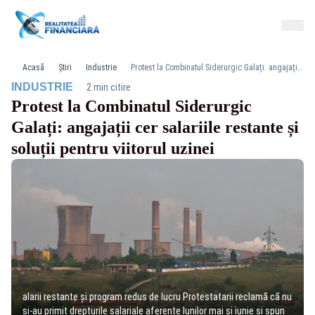
Acasă
Știri
Industrie
Protest la Combinatul Siderurgic Galați: angajații cer salariile restante și soluții pentru viitorul uzinei
·
INDUSTRIE
2 min citire
Protest la Combinatul Siderurgic
Galați: angajații cer salariile restante și
soluții pentru viitorul uzinei
alarii restante și program redus de lucru Protestatarii reclamă că nu
și-au primit drepturile salariale aferente lunilor mai și iunie și spun