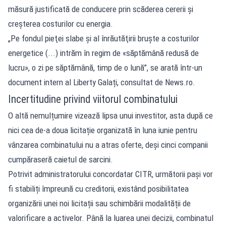
măsură justificată de conducere prin scăderea cererii și
creșterea costurilor cu energia.
„Pe fondul pieţei slabe şi al înrăutăţirii bruşte a costurilor
energetice (...) intrăm în regim de «săptămână redusă de
lucru», o zi pe săptămână, timp de o lună”, se arată într-un
document intern al Liberty Galați, consultat de
News.ro
.
Incertitudine privind viitorul combinatului
O altă nemulțumire vizează lipsa unui investitor, asta după ce
nici cea de-a doua licitație organizată în luna iunie pentru
vânzarea combinatului nu a atras oferte, deși cinci companii
cumpăraseră caietul de sarcini.
Potrivit administratorului concordatar CITR, următorii pași vor
fi stabiliți împreună cu creditorii, existând posibilitatea
organizării unei noi licitații sau schimbării modalității de
valorificare a activelor. Până la luarea unei decizii, combinatul