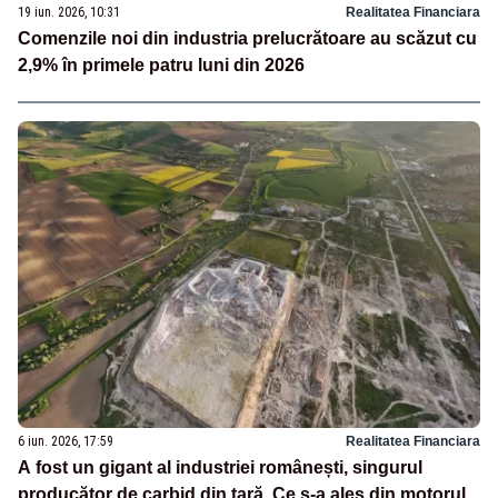
19 iun. 2026, 10:31
Realitatea Financiara
Comenzile noi din industria prelucrătoare au scăzut cu
2,9% în primele patru luni din 2026
6 iun. 2026, 17:59
Realitatea Financiara
A fost un gigant al industriei românești, singurul
producător de carbid din țară. Ce s-a ales din motorul