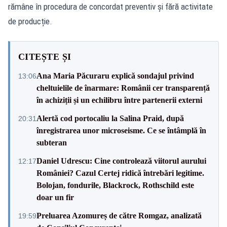
rămâne în procedura de concordat preventiv și fără activitate
de producție.
CITEȘTE ȘI
Ana Maria Păcuraru explică sondajul privind
13:06
cheltuielile de înarmare: Românii cer transparență
în achiziții și un echilibru între partenerii externi
Alertă cod portocaliu la Salina Praid, după
20:31
înregistrarea unor microseisme. Ce se întâmplă în
subteran
Daniel Udrescu: Cine controlează viitorul aurului
12:17
României? Cazul Certej ridică întrebări legitime.
Bolojan, fondurile, Blackrock, Rothschild este
doar un fir
Preluarea Azomureș de către Romgaz, analizată
19:59