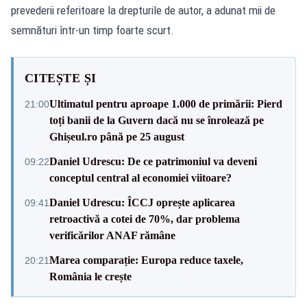
prevederii referitoare la drepturile de autor, a adunat mii de
semnături într‑un timp foarte scurt.
CITEȘTE ȘI
Ultimatul pentru aproape 1.000 de primării: Pierd
21:00
toți banii de la Guvern dacă nu se înrolează pe
Ghișeul.ro până pe 25 august
Daniel Udrescu: De ce patrimoniul va deveni
09:22
conceptul central al economiei viitoare?
Daniel Udrescu: ÎCCJ oprește aplicarea
09:41
retroactivă a cotei de 70%, dar problema
verificărilor ANAF rămâne
Marea comparație: Europa reduce taxele,
20:21
România le crește