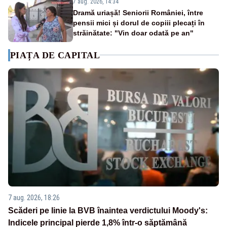
7 aug. 2026, 14:34
Dramă uriașă! Seniorii României, între
pensii mici și dorul de copiii plecați în
străinătate: "Vin doar odată pe an"
PIAȚA DE CAPITAL
7 aug. 2026, 18:26
Scăderi pe linie la BVB înaintea verdictului Moody's:
Indicele principal pierde 1,8% într-o săptămână