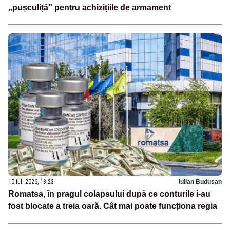
„pușculiță” pentru achizițiile de armament
10 iul. 2026, 18:23
Iulian Budusan
Romatsa, în pragul colapsului după ce conturile i-au
fost blocate a treia oară. Cât mai poate funcționa regia