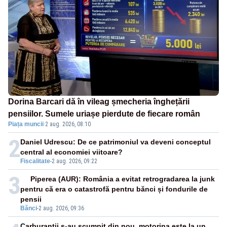
Dorina Barcari dă în vileag șmecheria înghețării
pensiilor. Sumele uriașe pierdute de fiecare român
Piața muncii
·
2 aug. 2026, 08:10
2
Daniel Udrescu: De ce patrimoniul va deveni conceptul
central al economiei viitoare?
Fiscalitate
-
2 aug. 2026, 09:22
3
Piperea (AUR): România a evitat retrogradarea la junk
pentru că era o catastrofă pentru bănci și fondurile de
pensii
Bănci
-
2 aug. 2026, 09:36
Carburanții s-au scumpit din nou, motorina este la un