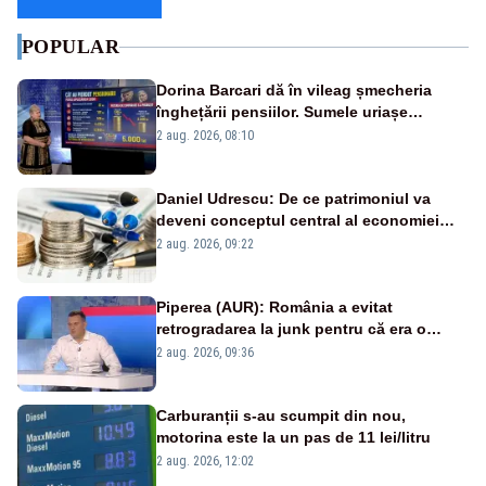
POPULAR
Dorina Barcari dă în vileag șmecheria
înghețării pensiilor. Sumele uriașe
pierdute de fiecare român
2 aug. 2026, 08:10
Daniel Udrescu: De ce patrimoniul va
deveni conceptul central al economiei
viitoare?
2 aug. 2026, 09:22
Piperea (AUR): România a evitat
retrogradarea la junk pentru că era o
catastrofă pentru bănci și fondurile de
2 aug. 2026, 09:36
pensii
Carburanții s-au scumpit din nou,
motorina este la un pas de 11 lei/litru
2 aug. 2026, 12:02