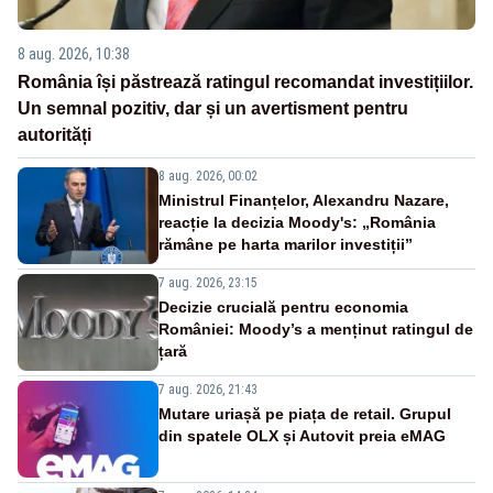
8 aug. 2026, 10:38
România își păstrează ratingul recomandat investițiilor.
Un semnal pozitiv, dar și un avertisment pentru
autorități
8 aug. 2026, 00:02
Ministrul Finanțelor, Alexandru Nazare,
reacție la decizia Moody's: „România
rămâne pe harta marilor investiții”
7 aug. 2026, 23:15
Decizie crucială pentru economia
României: Moody’s a menținut ratingul de
țară
7 aug. 2026, 21:43
Mutare uriașă pe piața de retail. Grupul
din spatele OLX și Autovit preia eMAG