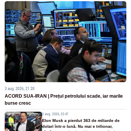
3 aug. 2026, 21:20
ACORD SUA-IRAN | Prețul petrolului scade, iar marile
burse cresc
3 aug. 2026, 20:47
Elon Musk a pierdut 363 de miliarde de
dolari într-o lună. Nu mai e trilionar,