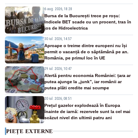
6 aug. 2026, 18:28
Bursa de la București trece pe roșu:
Indicele BET scade cu un procent, tras în
jos de Hidroelectrica
30 iul. 2026, 14:57
Aproape o treime dintre europeni nu își
permit o vacanță de o săptămână pe an.
România, pe primul loc în UE
29 iul. 2026, 10:47
Alertă pentru economia României: țara ar
putea ajunge la „junk”, iar românii ar
putea plăti credite mai scumpe
20 iul. 2026, 08:51
Prețul gazelor explodează în Europa
înainte de iarnă: rezervele sunt la cel mai
scăzut nivel din ultimii patru ani
PIEȚE EXTERNE