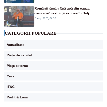
Românii rămân fără apă din cauza
caniculei: restricții extinse în Dolj.
Oamenii au „cu program la robinet”
2 aug. 2026, 07:50
CATEGORII POPULARE
Actualitate
Piața de capital
Piețe externe
Curs
IT&C
Profit & Loss