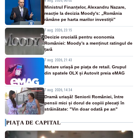
8 aug. 2026, 00:02
Ministrul Finanțelor, Alexandru Nazare,
reacție la decizia Moody's: „România
rămâne pe harta marilor investiții”
7 aug. 2026, 23:15
Decizie crucială pentru economia
României: Moody’s a menținut ratingul de
țară
7 aug. 2026, 21:43
Mutare uriașă pe piața de retail. Grupul
din spatele OLX și Autovit preia eMAG
7 aug. 2026, 14:34
Dramă uriașă! Seniorii României, între
pensii mici și dorul de copiii plecați în
străinătate: "Vin doar odată pe an"
PIAȚA DE CAPITAL