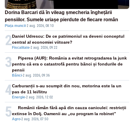
Dorina Barcari dă în vileag șmecheria înghețării
pensiilor. Sumele uriașe pierdute de fiecare român
Piața muncii
·
2 aug. 2026, 08:10
2
Daniel Udrescu: De ce patrimoniul va deveni conceptul
central al economiei viitoare?
Fiscalitate
-
2 aug. 2026, 09:22
3
Piperea (AUR): România a evitat retrogradarea la junk
pentru că era o catastrofă pentru bănci și fondurile de
pensii
Bănci
-
2 aug. 2026, 09:36
4
Carburanții s-au scumpit din nou, motorina este la un
pas de 11 lei/litru
Energie
-
2 aug. 2026, 12:02
5
Românii rămân fără apă din cauza caniculei: restricții
extinse în Dolj. Oamenii au „cu program la robinet”
Agro
-
2 aug. 2026, 07:50