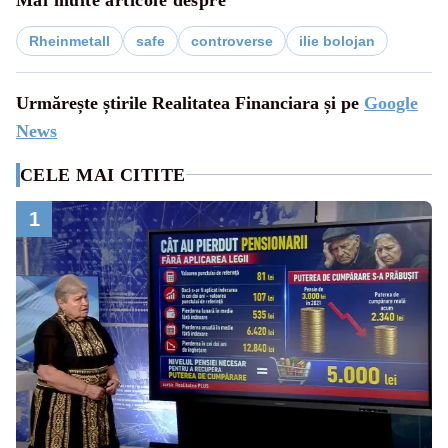
Rheinmetall
safe
controverse
ilie bolojan
Urmărește știrile Realitatea Financiara și pe
Google
News
CELE MAI CITITE
1