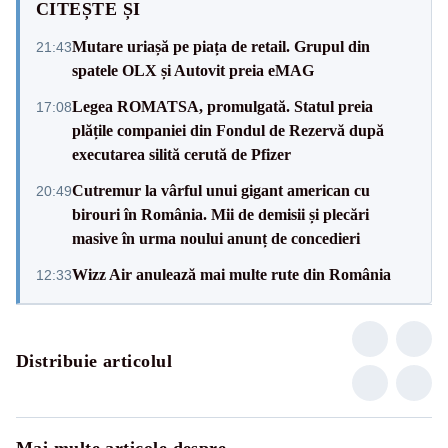
CITEȘTE ȘI
Mutare uriașă pe piața de retail. Grupul din
21:43
spatele OLX și Autovit preia eMAG
Legea ROMATSA, promulgată. Statul preia
17:08
plățile companiei din Fondul de Rezervă după
executarea silită cerută de Pfizer
Cutremur la vârful unui gigant american cu
20:49
birouri în România. Mii de demisii și plecări
masive în urma noului anunț de concedieri
Wizz Air anulează mai multe rute din România
12:33
Distribuie articolul
Mai multe articole despre