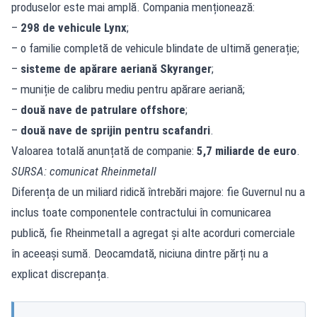
produselor este mai amplă. Compania menționează:
–
298 de vehicule Lynx
;
– o familie completă de vehicule blindate de ultimă generație;
–
sisteme de apărare aeriană Skyranger
;
– muniție de calibru mediu pentru apărare aeriană;
–
două nave de patrulare offshore
;
–
două nave de sprijin pentru scafandri
.
Valoarea totală anunțată de companie:
5,7 miliarde de euro
.
SURSA: comunicat Rheinmetall
Diferența de un miliard ridică întrebări majore: fie Guvernul nu a
inclus toate componentele contractului în comunicarea
publică, fie Rheinmetall a agregat și alte acorduri comerciale
în aceeași sumă. Deocamdată, niciuna dintre părți nu a
explicat discrepanța.