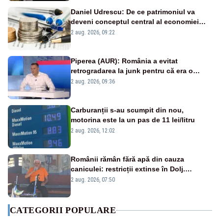
Daniel Udrescu: De ce patrimoniul va
deveni conceptul central al economiei
viitoare?
2 aug. 2026, 09:22
Piperea (AUR): România a evitat
retrogradarea la junk pentru că era o
catastrofă pentru bănci și fondurile de
2 aug. 2026, 09:36
pensii
Carburanții s-au scumpit din nou,
motorina este la un pas de 11 lei/litru
2 aug. 2026, 12:02
Românii rămân fără apă din cauza
caniculei: restricții extinse în Dolj.
Oamenii au „cu program la robinet”
2 aug. 2026, 07:50
CATEGORII POPULARE