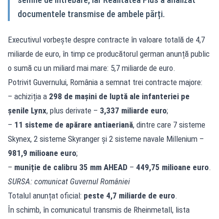
documentele transmise de ambele părți.
Executivul vorbește despre contracte în valoare totală de 4,7
miliarde de euro, în timp ce producătorul german anunță public
o sumă cu un miliard mai mare: 5,7 miliarde de euro.
Potrivit Guvernului, România a semnat trei contracte majore:
– achiziția a
298 de mașini de luptă ale infanteriei pe
șenile Lynx
, plus derivate –
3,337 miliarde euro
;
–
11 sisteme de apărare antiaeriană
, dintre care 7 sisteme
Skynex, 2 sisteme Skyranger și 2 sisteme navale Millenium –
981,9 milioane euro
;
–
muniție de calibru 35 mm AHEAD
–
449,75 milioane euro
.
SURSA: comunicat Guvernul României
Totalul anunțat oficial:
peste 4,7 miliarde de euro
.
În schimb, în comunicatul transmis de Rheinmetall, lista