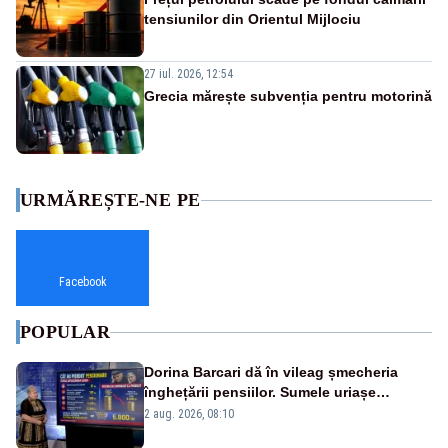
tensiunilor din Orientul Mijlociu
27 iul. 2026, 12:54
Grecia mărește subvenția pentru motorină
URMĂREȘTE-NE PE
Facebook
POPULAR
Dorina Barcari dă în vileag șmecheria
înghețării pensiilor. Sumele uriașe
pierdute de fiecare român
2 aug. 2026, 08:10