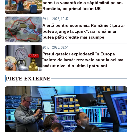
permit o vacanță de o săptămână pe an.
România, pe primul loc în UE
29 iul. 2026, 10:47
Alertă pentru economia României: țara ar
putea ajunge la „junk”, iar românii ar
putea plăti credite mai scumpe
20 iul. 2026, 08:51
Prețul gazelor explodează în Europa
înainte de iarnă: rezervele sunt la cel mai
scăzut nivel din ultimii patru ani
PIEȚE EXTERNE