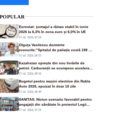
POPULAR
Eurostat: șomajul a rămas stabil în iunie
2026 la 6,3% în zona euro și 6,0% în UE
31 iul. 2026, 07:56
Olguța Vasilescu dezminte
zvonurile:”Spitalul de paliație costă 199 de
milioane de euro, nu 500 de milioane”
31 iul. 2026, 08:33
Kazahstan oprește din nou livrările de
petrol. Carburanții se scumpesc accelerat,
iar românii plătesc nota de plată
31 iul. 2026, 08:35
Bugetul pentru mașini electrice din Rabla
Auto 2026, epuizat în doar 10 zile
31 iul. 2026, 08:49
SANITAS: Niciun scenariu favorabil pentru
angajații din sănătate în proiectul Legii
salarizării
31 iul. 2026, 07:29