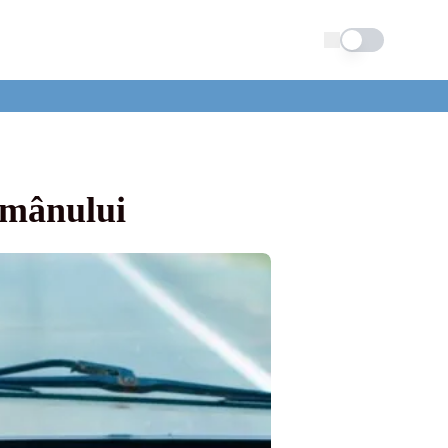
Schimba tema
românului