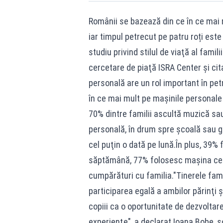
Românii se bazează din ce în ce mai m
iar timpul petrecut pe patru roți est
studiu privind stilul de viaţă al fami
cercetare de piaţă ISRA Center și ci
personală are un rol important în pet
în ce mai mult pe maşinile personale p
70% dintre familii ascultă muzică sa
personală, în drum spre şcoală sau g
cel puţin o dată pe lună.În plus, 39% f
săptămână, 77% folosesc maşina cel
cumpărături cu familia."Tinerele fami
participarea egală a ambilor părinţi 
copiii ca o oportunitate de dezvoltar
experienţe", a declarat Ioana Bobe, s