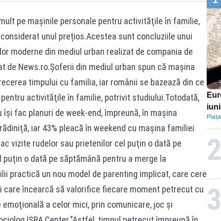
ult pe maşinile personale pentru activităţile în familie,
e considerat unul prețios.Acestea sunt concluziile unui
liilor moderne din mediul urban realizat de compania de
tat de News.ro.Şoferii din mediul urban spun că maşina
recerea timpului cu familia, iar românii se bazează din ce
Eur
entru activităţile în familie, potrivit studiului.Totodată,
iun
u îşi fac planuri de week-end, împreună, în maşina
Piața
în 
rădiniţă, iar 43% pleacă în weekend cu maşina familiei
ac vizite rudelor sau prietenilor cel puţin o dată pe
 puţin o dată pe săptămână pentru a merge la
lii practică un nou model de parenting implicat, care cere
şi care încearcă să valorifice fiecare moment petrecut cu
e emoţională a celor mici, prin comunicare, joc şi
ociolog ISRA Center."Astfel, timpul petrecut împreună în