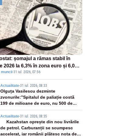
ostat: șomajul a rămas stabil în
ie 2026 la 6,3% în zona euro și 6,0%
 muncii
·
31 iul. 2026, 07:56
UE
2
Actualitate
-
31 iul. 2026, 08:33
Olguța Vasilescu dezminte
zvonurile:”Spitalul de paliație costă
199 de milioane de euro, nu 500 de
milioane”
3
Actualitate
-
31 iul. 2026, 08:35
Kazahstan oprește din nou livrările
de petrol. Carburanții se scumpesc
accelerat, iar românii plătesc nota de