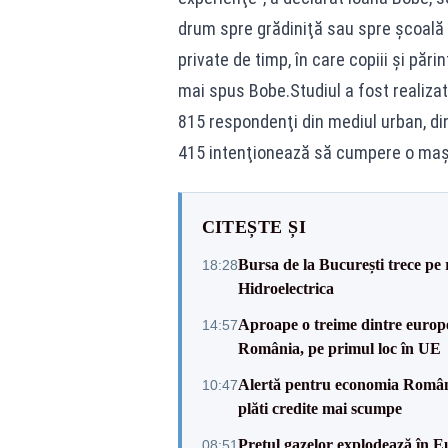
drum spre grădiniţă sau spre şcoală
private de timp, în care copiii şi părin
mai spus Bobe.Studiul a fost realizat
815 respondenţi din mediul urban, di
415 intenţionează să cumpere o maşi
CITEȘTE ȘI
Bursa de la București trece pe 
18:28
Hidroelectrica
Aproape o treime dintre europe
14:57
România, pe primul loc în UE
Alertă pentru economia Românie
10:47
plăti credite mai scumpe
Prețul gazelor explodează în Eu
08:51