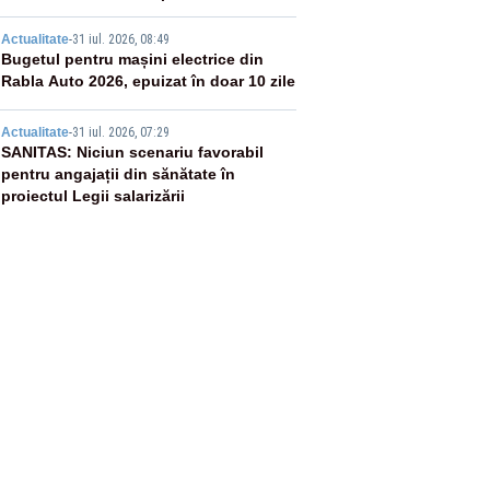
plată
4
Actualitate
-
31 iul. 2026, 08:49
Bugetul pentru mașini electrice din
Rabla Auto 2026, epuizat în doar 10 zile
5
Actualitate
-
31 iul. 2026, 07:29
SANITAS: Niciun scenariu favorabil
pentru angajații din sănătate în
proiectul Legii salarizării