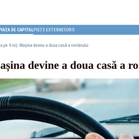
PIAȚA DE CAPITAL
PIEȚE EXTERNE
CURS
ța pe 4 roți. Mașina devine a doua casă a românului
Mașina devine a doua casă a 