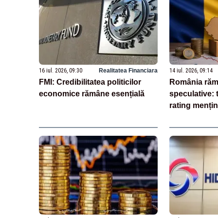
16 iul. 2026, 09:30
Realitatea Financiara
14 iul. 2026, 09:14
FMI: Credibilitatea politicilor
România rămâ
economice rămâne esențială
speculative: t
rating mențin
minus