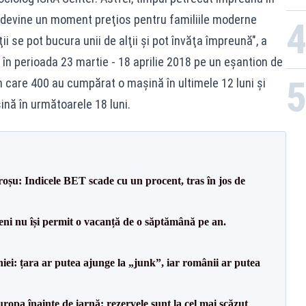
 devine un moment preţios pentru familiile moderne
ţii se pot bucura unii de alţii şi pot învăţa împreună", a
 în perioada 23 martie - 18 aprilie 2018 pe un eşantion de
n care 400 au cumpărat o maşină în ultimele 12 luni şi
nă în următoarele 18 luni.
roșu: Indicele BET scade cu un procent, tras în jos de
ni nu își permit o vacanță de o săptămână pe an.
i: țara ar putea ajunge la „junk”, iar românii ar putea
ropa înainte de iarnă: rezervele sunt la cel mai scăzut