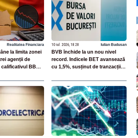
Realitatea Financiara
10 iul. 2026, 18:28
Iulian Budusan
ne la limita zonei
BVB închide la un nou nivel
rei agenții de
record. Indicele BET avansează
 calificativul BBB
cu 1,5%, susținut de tranzacțiile
de pe finalul zilei