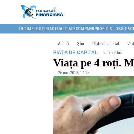
ULTIMELE ȘTIRI
ACTUALITATE
COMPANII
PROFIT & LOSS
IT&C
Acasă
Știri
Piața de capital
Via
·
PIAȚA DE CAPITAL
2 min citire
Viața pe 4 roți. 
26 iun. 2018, 14:15