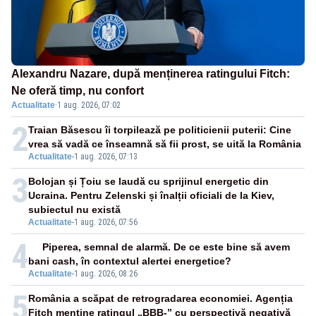
Alexandru Nazare, după menținerea ratingului Fitch:
Ne oferă timp, nu confort
Actualitate
·
1 aug. 2026, 07:02
2
Traian Băsescu îi torpilează pe politicienii puterii: Cine
vrea să vadă ce înseamnă să fii prost, se uită la România
Actualitate
-
1 aug. 2026, 07:13
3
Bolojan și Țoiu se laudă cu sprijinul energetic din
Ucraina. Pentru Zelenski și înalții oficiali de la Kiev,
subiectul nu există
Actualitate
-
1 aug. 2026, 07:56
4
Piperea, semnal de alarmă. De ce este bine să avem
bani cash, în contextul alertei energetice?
Actualitate
-
1 aug. 2026, 08:26
5
România a scăpat de retrogradarea economiei. Agenția
Fitch menține ratingul „BBB-” cu perspectivă negativă