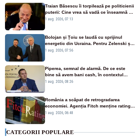
Traian Băsescu îi torpilează pe politicienii
puterii: Cine vrea să vadă ce înseamnă să
fii prost, se uită la România
1 aug. 2026, 07:13
Bolojan și Țoiu se laudă cu sprijinul
energetic din Ucraina. Pentru Zelenski și
înalții oficiali de la Kiev, subiectul nu
1 aug. 2026, 07:56
există
Piperea, semnal de alarmă. De ce este
bine să avem bani cash, în contextul
alertei energetice?
1 aug. 2026, 08:26
România a scăpat de retrogradarea
economiei. Agenția Fitch menține ratingul
„BBB-” cu perspectivă negativă
1 aug. 2026, 06:48
CATEGORII POPULARE