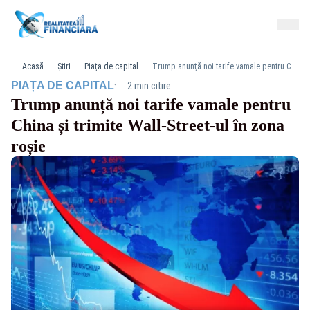
Acasă
Știri
Piața de capital
Trump anunță noi tarife vamale pentru China și trimite Wall-Street-ul în zona roșie
·
PIAȚA DE CAPITAL
2 min citire
Trump anunță noi tarife vamale pentru
China și trimite Wall-Street-ul în zona
roșie