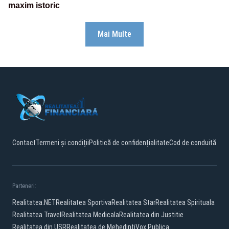
maxim istoric
Mai Multe
Contact
Termeni și condiții
Politică de confidențialitate
Cod de conduită
Parteneri:
Realitatea.NET
Realitatea Sportiva
Realitatea Star
Realitatea Spirituala
Realitatea Travel
Realitatea Medicala
Realitatea din Justitie
Realitatea din USR
Realitatea de Mehedinti
Vox Publica