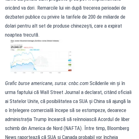
oricând va dori. Remarcile lui vin după trecerea perioadei de
dezbateri publice cu privire la tarifele de 200 de miliarde de
dolari pentru alt set de produse chinezești, care a expirat
noaptea trecută.
Grafic burse americane, sursa: cnbc.com
Scăderile vin și în
urma faptului că Wall Street Journal a declarat, citând oficiali
ai Statelor Unite, că posibilitatea ca SUA și China să ajungă la
o înțelegere comercială începe să se estompeze, deoarece
administrația Trump încearcă să reînnoiască Acordul de liber
schimb din America de Nord (NAFTA). Între timp, Bloomberg
News raportează că SUA și Canada probabil vor încheia