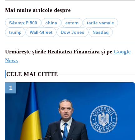
Mai multe articole despre
S&amp;P 500
china
extern
tarife vamale
trump
Wall-Street
Dow Jones
Nasdaq
Urmărește știrile Realitatea Financiara și pe
Google
News
CELE MAI CITITE
1