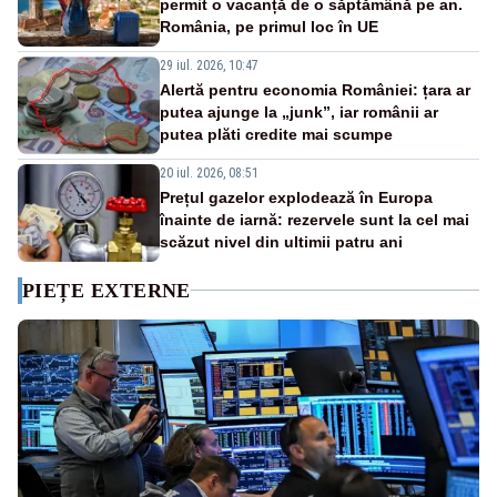
permit o vacanță de o săptămână pe an.
România, pe primul loc în UE
29 iul. 2026, 10:47
Alertă pentru economia României: țara ar
putea ajunge la „junk”, iar românii ar
putea plăti credite mai scumpe
20 iul. 2026, 08:51
Prețul gazelor explodează în Europa
înainte de iarnă: rezervele sunt la cel mai
scăzut nivel din ultimii patru ani
PIEȚE EXTERNE