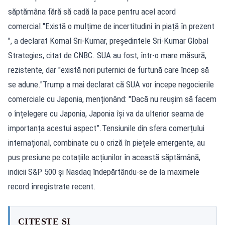
săptămâna fără să cadă la pace pentru acel acord
comercial."Există o mulțime de incertitudini în piață în prezent
", a declarat Komal Sri-Kumar, președintele Sri-Kumar Global
Strategies, citat de CNBC. SUA au fost, într-o mare măsură,
rezistente, dar "există nori puternici de furtună care încep să
se adune."Trump a mai declarat că SUA vor începe negocierile
comerciale cu Japonia, menționând: "Dacă nu reușim să facem
o înțelegere cu Japonia, Japonia își va da ulterior seama de
importanța acestui aspect”.Tensiunile din sfera comerțului
internațional, combinate cu o criză în piețele emergente, au
pus presiune pe cotațiile acțiunilor în această săptămână,
indicii S&P 500 și Nasdaq îndepărtându-se de la maximele
record înregistrate recent.
CITEȘTE ȘI