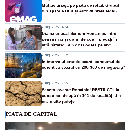
Mutare uriașă pe piața de retail. Grupul
din spatele OLX și Autovit preia eMAG
7 aug. 2026, 14:34
Dramă uriașă! Seniorii României, între
pensii mici și dorul de copiii plecați în
străinătate: "Vin doar odată pe an"
7 aug. 2026, 13:02
În intervalul orar de seară, consumul de
curent „a scăzut cu 200-300 de megawați”
7 aug. 2026, 12:55
Seceta lovește România! RESTRICȚII la
consumul de apă în 141 de localități din
mai multe județe
PIAȚA DE CAPITAL