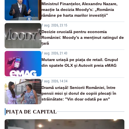
Ministrul Finanțelor, Alexandru Nazare,
reacție la decizia Moody's: „România
rămâne pe harta marilor investiții”
7 aug. 2026, 23:15
Decizie crucială pentru economia
României: Moody’s a menținut ratingul de
țară
7 aug. 2026, 21:43
Mutare uriașă pe piața de retail. Grupul
din spatele OLX și Autovit preia eMAG
7 aug. 2026, 14:34
Dramă uriașă! Seniorii României, între
pensii mici și dorul de copiii plecați în
străinătate: "Vin doar odată pe an"
PIAȚA DE CAPITAL