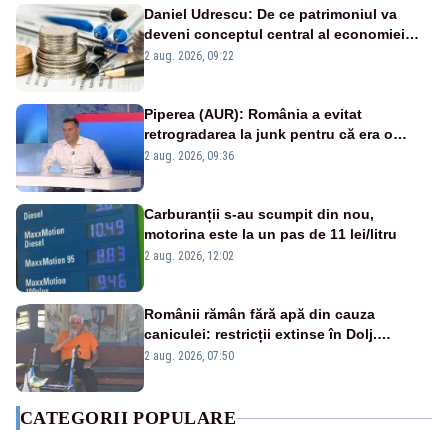
Daniel Udrescu: De ce patrimoniul va
deveni conceptul central al economiei
viitoare?
2 aug. 2026, 09:22
Piperea (AUR): România a evitat
retrogradarea la junk pentru că era o
catastrofă pentru bănci și fondurile de
2 aug. 2026, 09:36
pensii
Carburanții s-au scumpit din nou,
motorina este la un pas de 11 lei/litru
2 aug. 2026, 12:02
Românii rămân fără apă din cauza
caniculei: restricții extinse în Dolj.
Oamenii au „cu program la robinet”
2 aug. 2026, 07:50
CATEGORII POPULARE