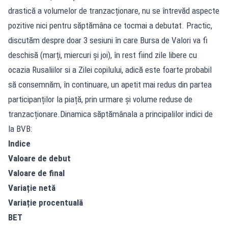
drastică a volumelor de tranzacționare, nu se întrevăd aspecte
pozitive nici pentru săptămâna ce tocmai a debutat. Practic,
discutăm despre doar 3 sesiuni în care Bursa de Valori va fi
deschisă (marți, miercuri și joi), în rest fiind zile libere cu
ocazia Rusaliilor si a Zilei copilului, adică este foarte probabil
să consemnăm, în continuare, un apetit mai redus din partea
participanților la piață, prin urmare și volume reduse de
tranzacționare.Dinamica săptămânala a principalilor indici de
la BVB:
Indice
Valoare de debut
Valoare de final
Variație netă
Variație procentuală
BET