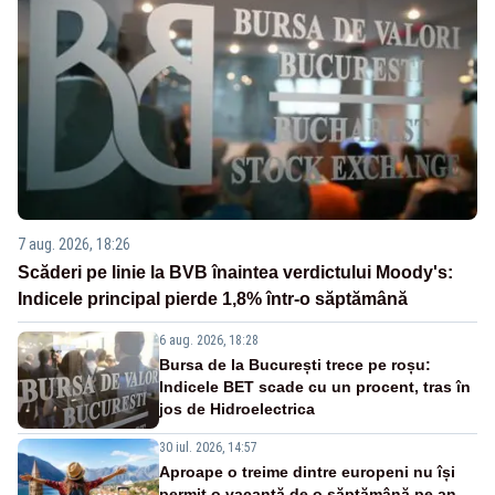
7 aug. 2026, 18:26
Scăderi pe linie la BVB înaintea verdictului Moody's:
Indicele principal pierde 1,8% într-o săptămână
6 aug. 2026, 18:28
Bursa de la București trece pe roșu:
Indicele BET scade cu un procent, tras în
jos de Hidroelectrica
30 iul. 2026, 14:57
Aproape o treime dintre europeni nu își
permit o vacanță de o săptămână pe an.