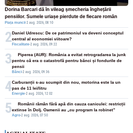
Dorina Barcari dă în vileag șmecheria înghețării
pensiilor. Sumele uriașe pierdute de fiecare român
Piața muncii
·
2 aug. 2026, 08:10
2
Daniel Udrescu: De ce patrimoniul va deveni conceptul
central al economiei viitoare?
Fiscalitate
-
2 aug. 2026, 09:22
3
Piperea (AUR): România a evitat retrogradarea la junk
pentru că era o catastrofă pentru bănci și fondurile de
pensii
Bănci
-
2 aug. 2026, 09:36
4
Carburanții s-au scumpit din nou, motorina este la un
pas de 11 lei/litru
Energie
-
2 aug. 2026, 12:02
5
Românii rămân fără apă din cauza caniculei: restricții
extinse în Dolj. Oamenii au „cu program la robinet”
Agro
-
2 aug. 2026, 07:50