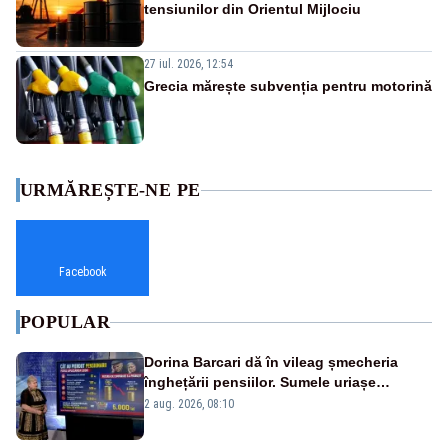
tensiunilor din Orientul Mijlociu
27 iul. 2026, 12:54
Grecia mărește subvenția pentru motorină
URMĂREȘTE-NE PE
Facebook
POPULAR
Dorina Barcari dă în vileag șmecheria
înghețării pensiilor. Sumele uriașe
pierdute de fiecare român
2 aug. 2026, 08:10