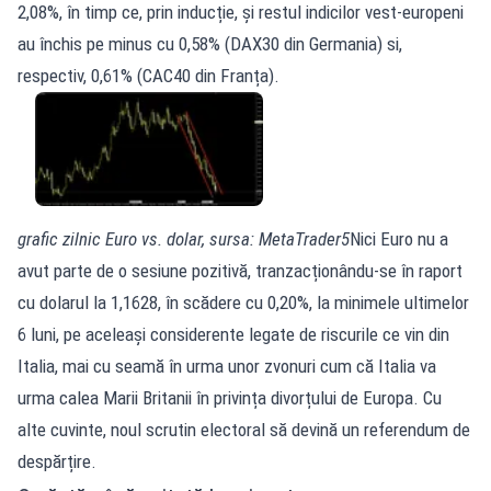
2,08%, în timp ce, prin inducție, și restul indicilor vest-europeni
au închis pe minus cu 0,58% (DAX30 din Germania) si,
respectiv, 0,61% (CAC40 din Franța).
grafic zilnic Euro vs. dolar, sursa: MetaTrader5
Nici Euro nu a
avut parte de o sesiune pozitivă, tranzacționându-se în raport
cu dolarul la 1,1628, în scădere cu 0,20%, la minimele ultimelor
6 luni, pe aceleași considerente legate de riscurile ce vin din
Italia, mai cu seamă în urma unor zvonuri cum că Italia va
urma calea Marii Britanii în privința divorțului de Europa. Cu
alte cuvinte, noul scrutin electoral să devină un referendum de
despărțire.