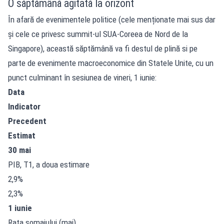
O săptămână agitată la orizont
În afară de evenimentele politice (cele menționate mai sus dar
și cele ce privesc summit-ul SUA-Coreea de Nord de la
Singapore), această săptămână va fi destul de plină si pe
parte de evenimente macroeconomice din Statele Unite, cu un
punct culminant în sesiunea de vineri, 1 iunie:
Data
Indicator
Precedent
Estimat
30 mai
PIB, T1, a doua estimare
2,9%
2,3%
1 iunie
Rata șomajului (mai)