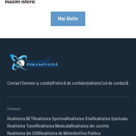
maxim istoric
Mai Multe
Contact
Termeni și condiții
Politică de confidențialitate
Cod de conduită
Parteneri:
Realitatea.NET
Realitatea Sportiva
Realitatea Star
Realitatea Spirituala
Realitatea Travel
Realitatea Medicala
Realitatea din Justitie
Realitatea din USR
Realitatea de Mehedinti
Vox Publica