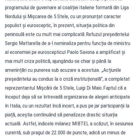
programului de guvernare al coaliției italiene formată din Liga
Nordului și Mișcarea de 5 Stele, cu un pronunțat caracter
populist și eurosceptic, în prezent, situația politica din
peninsulă este cu mult mai complicată.Refuzul președintelui
Sergio Mattarella de a-l nominaliza pentru funcția de ministru
al economiei pe euroscepticul Paolo Savona a amplificat și
mai mult criza politică, ajungându-se chiar și până la
amenințări cu punerea sub acuzare a acestuia. „Acțiunile
președintelui au condus la o criză instituțională”, a completat
reprezentantul Mișcării de 5 Stele, Luigi Di Maio.Faptul că a
început deja să se întrevadă organizarea de alegeri anticipate
în Italia, cu un rezultat încă incert, a pus pe jar participanții la
piață, aceștia continuând să penalizeze drastic situația
actuală. Astfel, indicele milanez MIBTEL a scăzut, în sesiunea
curentă, sub pragul de 22.000 de puncte, adică un minus de