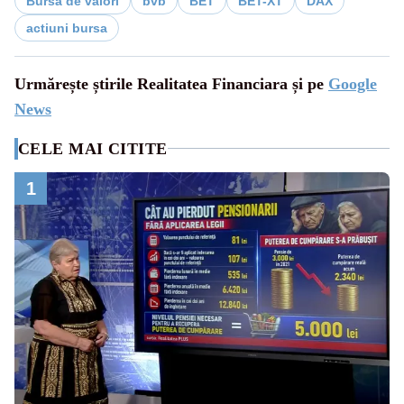
Bursa de valori
bvb
BET
BET-XT
DAX
actiuni bursa
Urmărește știrile Realitatea Financiara și pe
Google
News
CELE MAI CITITE
1