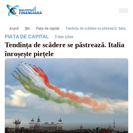
Acasă
Știri
Piața de capital
Tendința de scădere se păstrează. Italia înroșește piețele
·
PIAȚA DE CAPITAL
3 min citire
Tendința de scădere se păstrează. Italia
înroșește piețele