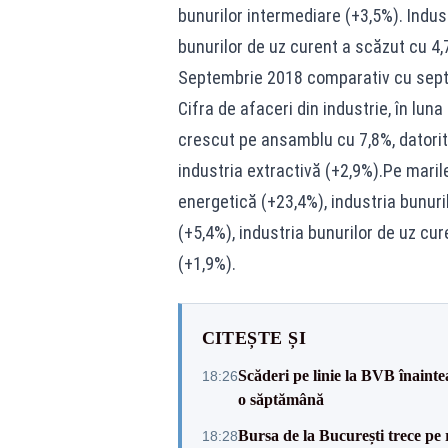
bunurilor intermediare (+3,5%). Indust
bunurilor de uz curent a scăzut cu 4,
Septembrie 2018 comparativ cu sep
Cifra de afaceri din industrie, în lu
crescut pe ansamblu cu 7,8%, datorită
industria extractivă (+2,9%).Pe marile
energetică (+23,4%), industria bunuril
(+5,4%), industria bunurilor de uz cur
(+1,9%).
CITEȘTE ȘI
Scăderi pe linie la BVB înainte
18:26
o săptămână
Bursa de la București trece pe 
18:28