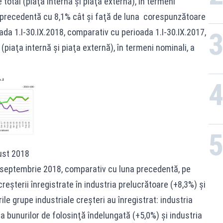
 total (piaţa internă şi piaţa externă), în termeni
a precedentă cu 8,1% cât și faţă de luna corespunzătoare
ada 1.I‐30.IX.2018, comparativ cu perioada 1.I‐30.IX.2017,
 (piaţa internă şi piaţa externă), în termeni nominali, a
ust 2018
na septembrie 2018, comparativ cu luna precedentă, pe
reșterii înregistrate în industria prelucrătoare (+8,3%) și
ile grupe industriale creșteri au înregistrat: industria
ia bunurilor de folosinţă îndelungată (+5,0%) şi industria