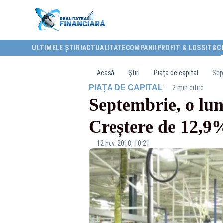
ULTIMELE ȘTIRI
ACTUALITATE
COMPANII
PROFIT & LOSS
IT&C
Acasă
Știri
Piața de capital
Sept
·
PIAȚA DE CAPITAL
2 min citire
Septembrie, o lun
Creștere de 12,9%
12 nov. 2018, 10:21