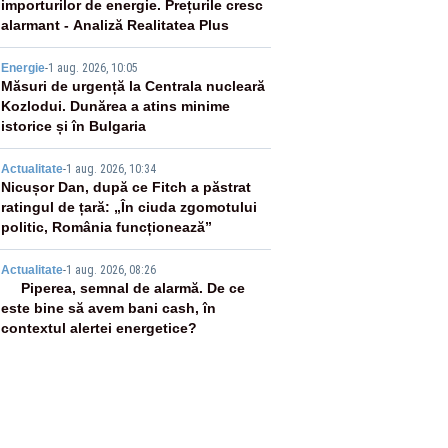
importurilor de energie. Prețurile cresc
alarmant - Analiză Realitatea Plus
3
Energie
-
1 aug. 2026, 10:05
Măsuri de urgență la Centrala nucleară
Kozlodui. Dunărea a atins minime
istorice și în Bulgaria
4
Actualitate
-
1 aug. 2026, 10:34
Nicușor Dan, după ce Fitch a păstrat
ratingul de țară: „În ciuda zgomotului
politic, România funcționează”
5
Actualitate
-
1 aug. 2026, 08:26
Piperea, semnal de alarmă. De ce
este bine să avem bani cash, în
contextul alertei energetice?