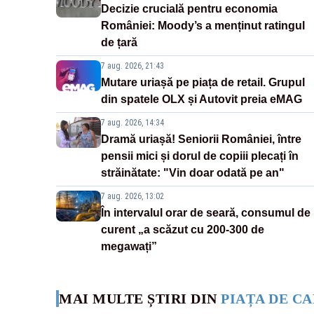
Decizie crucială pentru economia
României: Moody’s a menținut ratingul
de țară
7 aug. 2026, 21:43
Mutare uriașă pe piața de retail. Grupul
din spatele OLX și Autovit preia eMAG
7 aug. 2026, 14:34
Dramă uriașă! Seniorii României, între
pensii mici și dorul de copiii plecați în
străinătate: "Vin doar odată pe an"
7 aug. 2026, 13:02
În intervalul orar de seară, consumul de
curent „a scăzut cu 200-300 de
megawați”
MAI MULTE ȘTIRI DIN
PIAȚA DE CA