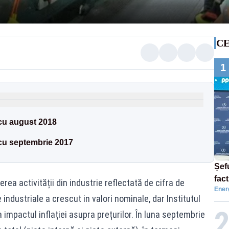
CE
1
cu august 2018
cu septembrie 2017
Șef
fac
ea activității din industrie reflectată de cifra de
Ener
aler
 industriale a crescut in valori nominale, dar Institutul
a impactul inflației asupra prețurilor. În luna septembrie