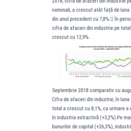
2018, cifra de afaceri din industrie pe
nominali, a crescut atât față de lun
din anul precedent cu 7,8%. În perio
cifra de afaceri din industrie pe total
crescut cu 12,9%.
Septembrie 2018 comparativ cu aug
Cifra de afaceri din industrie, în lu
total a crescut cu 8,1%, ca urmare a c
în industria extractivă (+3,2%).Pe mar
bunurilor de capital (+26,3%), industr