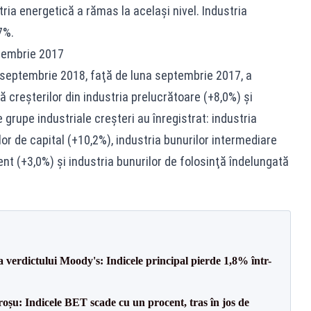
ria energetică a rămas la același nivel. Industria
7%.
tembrie 2017
na septembrie 2018, faţă de luna septembrie 2017, a
 creşterilor din industria prelucrătoare (+8,0%) şi
 grupe industriale creşteri au înregistrat: industria
or de capital (+10,2%), industria bunurilor intermediare
ent (+3,0%) şi industria bunurilor de folosinţă îndelungată
a verdictului Moody's: Indicele principal pierde 1,8% într-
roșu: Indicele BET scade cu un procent, tras în jos de