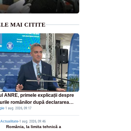
LE MAI CITITE
ul ANRE, primele explicații despre
turile românilor după declararea
gie
·
1 aug. 2026, 09:17
tei energetice
2
Actualitate
-
1 aug. 2026, 09:46
România, la limita tehnică a