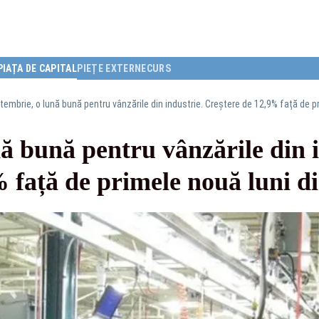
PIAȚA DE CAPITAL
PIEȚE EXTERNE
CURS
embrie, o lună bună pentru vânzările din industrie. Creștere de 12,9% față de p
ă bună pentru vânzările din i
 față de primele nouă luni d