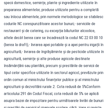
specii domestice, semințe, plante și ingrediente utilizate în
prepararea alimentelor, produse utilizate pentru a completă
sau înlocui alimentele; prin normele metodologice se stabilesc
codurile NC corespunzătoare acestor bunuri;- serviciile de
restaurant și de catering, cu excepția băuturilor alcoolice,
altele decât berea care se încadrează la codul NC 22 03 00 10
(berea la draft);- livrarea apei potabile și a apei pentru irigațîi în
agricultură;- livrarea de îngrășăminte și de pesticide utilizate în
agricultură, semințe și alte produse agricole destinate
însămânțării sau plantării, precum și prestările de servicii de
tipul celor specifice utilizate în sectorul agricol, prevăzute prin
ordin comun al ministrului finanțelor publice și al ministrului
agriculturii și dezvoltării rurale.2. Cota redusă de 5%Conform
articolului 291 din Codul Fiscal, cota redusă de 5% se aplică
asupra bazei de impozitare pentru următoarele livrări de bunuri
și prestări de servicii:a) manuale școlare, cărți, ziare și reviste,