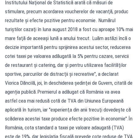
Institutului Naţional de Statistică arată că măsuri de
stimulare, precum acordarea voucherelor de vacanţă, produc
rezultate şi efecte pozitive pentru economie. Numărul
turiştilor cazaţi în luna august 2018 a fost cu aproape 10% mai
mare faţă de aceeaşi lună a anului trecut. Luăm astăzi încă o
decizie importantă pentru sprijinirea acestui sector, reducerea
cotei taxei pe valoarea adăugată la 5% pentru cazare, servicii
de restaurant şi catering, dar şi pentru utilizarea facilităţilor
sportive, parcurilor de distracţii şi recreative", a declarat
Viorica Dăncilă, joi, în deschiderea şedinţei de Guvern, citată de
agenția publică.Premierul a adăugat că România va avea
astfel cea mai redusă cotă de TVA din Uniunea Europeană
aplicată în turism, iar "experienţa din anii trecuţi dovedeşte că
scăderea acestei taxe produce efecte pozitive în economie".În
România, cota standard a taxei pe valoare adaugată (TVA)
este de 19%, dar legislația fiscală prevede cote reduse de TVA