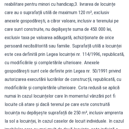
reabilitare pentru minori cu handicap;3. livrarea de locuințe
care au o suprafață utilă de maximum 120 m², exclusiv
anexele gospodărești, a căror valoare, inclusiv a terenului pe
care sunt construite, nu depășește suma de 450.000 lei,
exclusiv taxa pe valoarea adăugată, achiziționate de orice
persoană necăsătorită sau familie. Suprafață utilă a locuinței
este cea definită prin Legea locuinței nr. 114/1996, republicată,
cu modificările și completările ulterioare. Anexele
gospodărești sunt cele definite prin Legea nr. 50/1991 privind
autorizarea executării lucrărilor de construcțîi, republicată, cu
modificările și completările ulterioare. Cota redusă se aplică
numai în cazul locuințelor care în momentul vânzării pot fi
locuite că atare și dacă terenul pe care este construită
locuința nu depășește suprafață de 250 m², inclusiv amprenta
la sol a locuinței, în cazul caselor de locuit individuale. în cazul