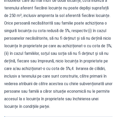
imobilelor care au mai mult de două locuințe, cota indiviză a
terenului aferent fiecărei locuințe nu poate depăși suprafață
de 250 m², inclusiv amprenta la sol aferentă fiecărei locuințe.
Orice persoană necăsătorită sau familie poate achiziționa o
singură locuința cu cota redusă de 5%, respectiv:(i) în cazul
persoanelor necăsătorite, să nu fi deținut și să nu dețînă nicio
locuința în proprietate pe care au achiziționat-o cu cota de 5%;
(îi) în cazul familiilor, soțul sau soția să nu fi deținut și să nu
dețînă, fiecare sau împreună, nicio locuința în proprietate pe
care a/au achiziționat-o cu cota de 5%;4. livrarea de clădiri,
inclusiv a terenului pe care sunt construite, către primarii în
vederea atribuirii de către acestea cu chirie subvenționată unor
persoane sau familii a căror situație economică nu le permite
accesul la o locuința în proprietate sau închirierea unei
locuințe în condițiile pieței.