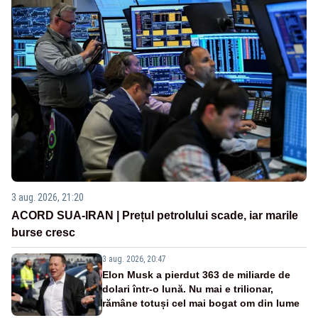
3 aug. 2026, 21:20
ACORD SUA-IRAN | Prețul petrolului scade, iar marile
burse cresc
3 aug. 2026, 20:47
Elon Musk a pierdut 363 de miliarde de
dolari într-o lună. Nu mai e trilionar,
rămâne totuși cel mai bogat om din lume