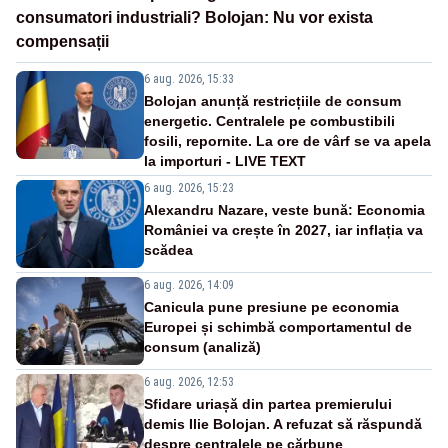
consumatori industriali? Bolojan: Nu vor exista
compensații
6 aug. 2026, 15:33
Bolojan anunță restricțiile de consum
energetic. Centralele pe combustibili
fosili, repornite. La ore de vârf se va apela
la importuri - LIVE TEXT
6 aug. 2026, 15:23
Alexandru Nazare, veste bună: Economia
României va crește în 2027, iar inflația va
scădea
6 aug. 2026, 14:09
Canicula pune presiune pe economia
Europei și schimbă comportamentul de
consum (analiză)
6 aug. 2026, 12:53
Sfidare uriașă din partea premierului
demis Ilie Bolojan. A refuzat să răspundă
despre centralele pe cărbune