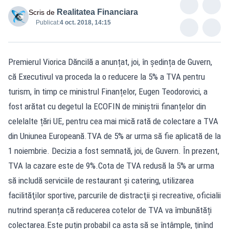
Realitatea Financiara
Scris de
Publicat:
4 oct. 2018, 14:15
Premierul Viorica Dăncilă a anunțat, joi, în ședința de Guvern,
că Executivul va proceda la o reducere la 5% a TVA pentru
turism, în timp ce ministrul Finanțelor, Eugen Teodorovici, a
fost arătat cu degetul la ECOFIN de miniștrii finanțelor din
celelalte țări UE, pentru cea mai mică rată de colectare a TVA
din Uniunea Europeană.TVA de 5% ar urma să fie aplicată de la
1 noiembrie. Decizia a fost semnată, joi, de Guvern. În prezent,
TVA la cazare este de 9%.Cota de TVA redusă la 5% ar urma
să includă serviciile de restaurant şi catering, utilizarea
facilităţilor sportive, parcurile de distracţii şi recreative, oficialii
nutrind speranța că reducerea cotelor de TVA va îmbunătăți
colectarea.Este puțin probabil ca asta să se întâmple, ținînd