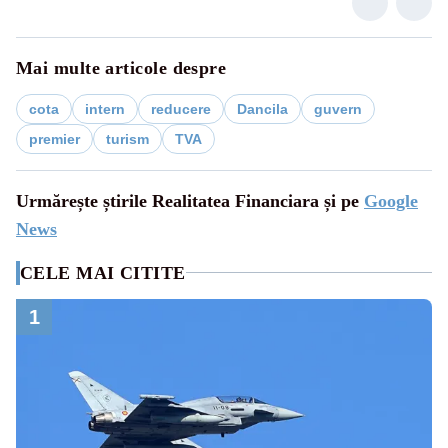
Mai multe articole despre
cota
intern
reducere
Dancila
guvern
premier
turism
TVA
Urmărește știrile Realitatea Financiara și pe
Google
News
CELE MAI CITITE
1