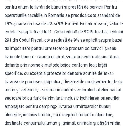
pentru anumite livrări de bunuri și prestări de servicii.Pentru
operatiunile taxabile in Romania se practică cota standard de
19% și cota redusa de 5% si 9%.Potrivit Fiscalitatea.ro, valorile
cotelor se aplică astfel:1. Cota redusă de 9%Potrivit articolului
291 din Codul Fiscal, cota redusă de 9% se aplică asupra bazei
de impozitare pentru următoarele prestări de servicii și/sau
livrări de bunuri:- livrarea de proteze și accesorii ale acestora,
definite prin normele metodologice conform legislației
specifice, cu excepția protezelor dentare scutite de taxa;-
livrarea de produse ortopedice;- livrarea de medicamente de uz
uman și veterinar;- cazarea în cadrul sectorului hotelier sau al
sectoarelor cu funcție similară, inclusiv închirierea terenurilor
amenajate pentru camping;- livrarea următoarelor bunuri:
alimente, inclusiv băuturi, cu excepția băuturilor alcoolice,
destinate consumului uman și animal, animale și păsări vii din