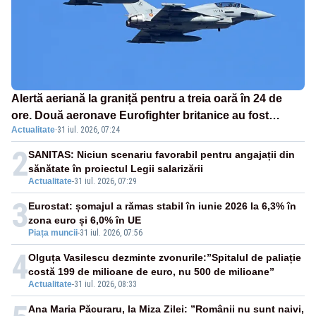
Alertă aeriană la graniță pentru a treia oară în 24 de
ore. Două aeronave Eurofighter britanice au fost
Actualitate
·
31 iul. 2026, 07:24
ridicate de la sol
2
SANITAS: Niciun scenariu favorabil pentru angajații din
sănătate în proiectul Legii salarizării
Actualitate
-
31 iul. 2026, 07:29
3
Eurostat: șomajul a rămas stabil în iunie 2026 la 6,3% în
zona euro și 6,0% în UE
Piața muncii
-
31 iul. 2026, 07:56
4
Olguța Vasilescu dezminte zvonurile:”Spitalul de paliație
costă 199 de milioane de euro, nu 500 de milioane”
Actualitate
-
31 iul. 2026, 08:33
Ana Maria Păcuraru, la Miza Zilei: ”Românii nu sunt naivi,