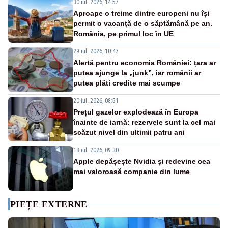
30 iul. 2026, 14:57
Aproape o treime dintre europeni nu își
permit o vacanță de o săptămână pe an.
România, pe primul loc în UE
29 iul. 2026, 10:47
Alertă pentru economia României: țara ar
putea ajunge la „junk”, iar românii ar
putea plăti credite mai scumpe
20 iul. 2026, 08:51
Prețul gazelor explodează în Europa
înainte de iarnă: rezervele sunt la cel mai
scăzut nivel din ultimii patru ani
18 iul. 2026, 09:30
Apple depășește Nvidia și redevine cea
mai valoroasă companie din lume
PIEȚE EXTERNE