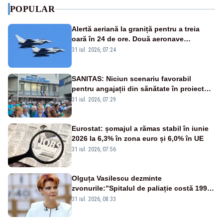
POPULAR
Alertă aeriană la graniță pentru a treia
oară în 24 de ore. Două aeronave
Eurofighter britanice au fost ridicate de la
31 iul. 2026, 07:24
sol
SANITAS: Niciun scenariu favorabil
pentru angajații din sănătate în proiectul
Legii salarizării
31 iul. 2026, 07:29
Eurostat: șomajul a rămas stabil în iunie
2026 la 6,3% în zona euro și 6,0% în UE
31 iul. 2026, 07:56
Olguța Vasilescu dezminte
zvonurile:”Spitalul de paliație costă 199
de milioane de euro, nu 500 de milioane”
31 iul. 2026, 08:33