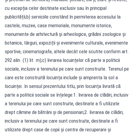
cu excepția celor destinate exclusiv sau în principal
publicitățîi;b) serviciile constând în permiterea accesului la
castele, muzee, case memoriale, monumente istorice,
monumente de arhitectură și arheologice, grădini zoologice și
botanice, târguri, expozițîi și evenimente culturale, evenimente
sportive, cinematografe, altele decât cele scutite conform art.
292 alin. (1) lit. m);c) livrarea locuințelor că parte a politicii
sociale, inclusiv a terenului pe care sunt construite. Terenul pe
care este construită locuința include și amprenta la sol a
locuinței. în sensul prezentului titlu, prin locuința livrată că
parte a politicii sociale se înțelege:1. livrarea de clădiri, inclusiv
a terenului pe care sunt construite, destinate a fi utilizate
drept cămine de bătrâni și de pensionari;2. livrarea de clădiri,
inclusiv a terenului pe care sunt construite, destinate a fi
utilizate drept case de copii și centre de recuperare și