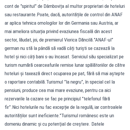
cont de ”spiritul” de Dâmbovița al multor proprietari de hoteluri
sau restaurante.Poate, dacă, autoritățile de control din ANAF
ar aplica tehnica omologilor lor din Germania sau Austria, ar
mai ameliora situația privind evaziunea fiscală din acest
sector, lăudat, joi, de premierul Viorica Dăncilă.”ANAF-ul”
german nu stă la pândă să vadă câți turiști se cazează la
hotel și nici câți bani s-au încasat. Serviciul său specializat pe
turism numără cearceafurile remise lunar spălătoriilor de către
hoteluri și taxează direct ocuparea pe pat, fără să mai aștepte
o raportare contabilă.Turismul ”la negru”, în special cel la
pensiuni, produce cea mai mare evaziune, pentru ca aici
rezervarile la cazare se fac pe principiul ”telefonul fără
fir”.Nici hotelurile nu fac excepție de la regulă, iar controalele
autorităților sunt ineficiente."Turismul românesc este un
domeniu dinamic şi cu potenţial de creştere. Datele