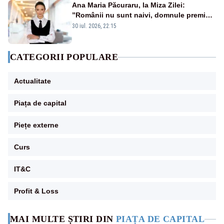
Ana Maria Păcuraru, la Miza Zilei:
”Românii nu sunt naivi, domnule premier
Bolojan”
30 iul. 2026, 22:15
CATEGORII POPULARE
Actualitate
Piața de capital
Piețe externe
Curs
IT&C
Profit & Loss
MAI MULTE ȘTIRI DIN
PIAȚA DE CAPITAL