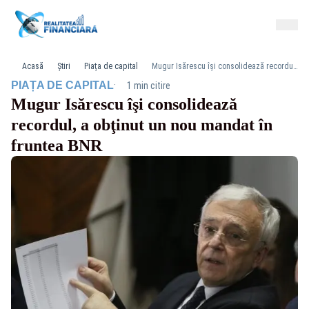
Acasă
Știri
Piața de capital
Mugur Isărescu îşi consolidează recordul, a obţinut un nou mandat în fruntea BNR
·
PIAȚA DE CAPITAL
1 min citire
Mugur Isărescu îşi consolidează
recordul, a obţinut un nou mandat în
fruntea BNR