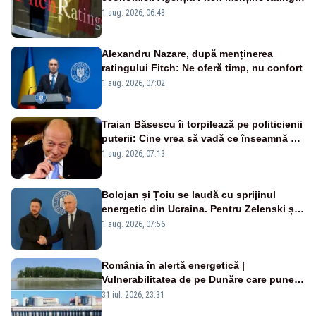
„BBB-” cu perspectivă negativă
1 aug. 2026, 06:48
Alexandru Nazare, după menținerea
ratingului Fitch: Ne oferă timp, nu confort
1 aug. 2026, 07:02
Traian Băsescu îi torpilează pe politicienii
puterii: Cine vrea să vadă ce înseamnă să
fii prost, se uită la România
1 aug. 2026, 07:13
Bolojan și Țoiu se laudă cu sprijinul
energetic din Ucraina. Pentru Zelenski și
înalții oficiali de la Kiev, subiectul nu
1 aug. 2026, 07:56
există
România în alertă energetică |
Vulnerabilitatea de pe Dunăre care pune
în pericol Centrala Cernavodă era
31 iul. 2026, 23:31
cunoscută de pe vremea lui Ceaușescu