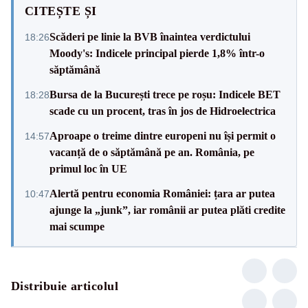
CITEȘTE ȘI
Scăderi pe linie la BVB înaintea verdictului
18:26
Moody's: Indicele principal pierde 1,8% într-o
săptămână
Bursa de la București trece pe roșu: Indicele BET
18:28
scade cu un procent, tras în jos de Hidroelectrica
Aproape o treime dintre europeni nu își permit o
14:57
vacanță de o săptămână pe an. România, pe
primul loc în UE
Alertă pentru economia României: țara ar putea
10:47
ajunge la „junk”, iar românii ar putea plăti credite
mai scumpe
Distribuie articolul