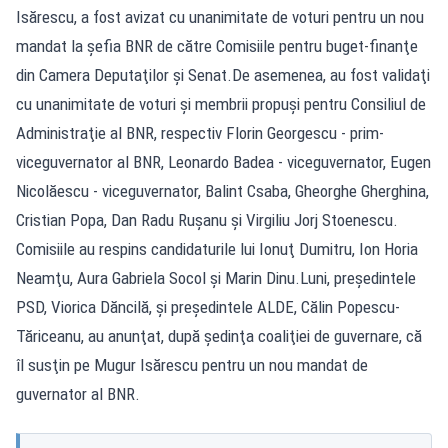
Isărescu, a fost avizat cu unanimitate de voturi pentru un nou
mandat la şefia BNR de către Comisiile pentru buget-finanţe
din Camera Deputaţilor şi Senat.De asemenea, au fost validaţi
cu unanimitate de voturi şi membrii propuşi pentru Consiliul de
Administraţie al BNR, respectiv Florin Georgescu - prim-
viceguvernator al BNR, Leonardo Badea - viceguvernator, Eugen
Nicolăescu - viceguvernator, Balint Csaba, Gheorghe Gherghina,
Cristian Popa, Dan Radu Ruşanu şi Virgiliu Jorj Stoenescu.
Comisiile au respins candidaturile lui Ionuţ Dumitru, Ion Horia
Neamţu, Aura Gabriela Socol şi Marin Dinu.Luni, preşedintele
PSD, Viorica Dăncilă, şi preşedintele ALDE, Călin Popescu-
Tăriceanu, au anunţat, după şedinţa coaliţiei de guvernare, că
îl susţin pe Mugur Isărescu pentru un nou mandat de
guvernator al BNR.