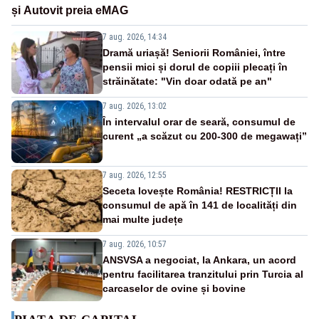
și Autovit preia eMAG
7 aug. 2026, 14:34
Dramă uriașă! Seniorii României, între
pensii mici și dorul de copiii plecați în
străinătate: "Vin doar odată pe an"
7 aug. 2026, 13:02
În intervalul orar de seară, consumul de
curent „a scăzut cu 200-300 de megawați”
7 aug. 2026, 12:55
Seceta lovește România! RESTRICȚII la
consumul de apă în 141 de localități din
mai multe județe
7 aug. 2026, 10:57
ANSVSA a negociat, la Ankara, un acord
pentru facilitarea tranzitului prin Turcia al
carcaselor de ovine și bovine