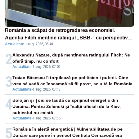
România a scăpat de retrogradarea economiei.
Agenția Fitch menține ratingul „BBB-” cu perspectivă
Actualitate
·
1 aug. 2026, 06:48
negativă
2
Alexandru Nazare, după menținerea ratingului Fitch: Ne
oferă timp, nu confort
Actualitate
-
1 aug. 2026, 07:02
3
Traian Băsescu îi torpilează pe politicienii puterii: Cine
vrea să vadă ce înseamnă să fii prost, se uită la România
Actualitate
-
1 aug. 2026, 07:13
4
Bolojan și Țoiu se laudă cu sprijinul energetic din
Ucraina. Pentru Zelenski și înalții oficiali de la Kiev,
subiectul nu există
Actualitate
-
1 aug. 2026, 07:56
5
România în alertă energetică | Vulnerabilitatea de pe
Dunăre care pune în pericol Centrala Cernavodă era