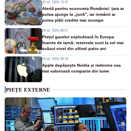
29 iul. 2026, 10:47
Alertă pentru economia României: țara ar
putea ajunge la „junk”, iar românii ar
putea plăti credite mai scumpe
20 iul. 2026, 08:51
Prețul gazelor explodează în Europa
înainte de iarnă: rezervele sunt la cel mai
scăzut nivel din ultimii patru ani
18 iul. 2026, 09:30
Apple depășește Nvidia și redevine cea
mai valoroasă companie din lume
PIEȚE EXTERNE