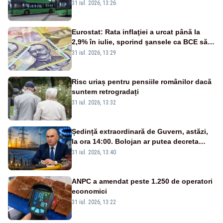
europene
31 iul. 2026, 13:26
Eurostat: Rata inflaţiei a urcat până la
2,9% în iulie, sporind şansele ca BCE să
majoreze dobânda
31 iul. 2026, 13:29
Risc uriaș pentru pensiile românilor dacă
suntem retrogradați
31 iul. 2026, 13:32
Ședință extraordinară de Guvern, astăzi,
la ora 14:00. Bolojan ar putea decreta
stare de urgență energetică
31 iul. 2026, 13:40
ANPC a amendat peste 1.250 de operatori
economici
31 iul. 2026, 13:22