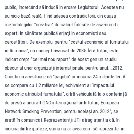
public, încercând să inducă în eroare Legiuitorul. Acestea nu
au nicio bază reală, fiind adesea contradictorii, din cauza
metodologiilor ”creative” de calcul folosite de aşa-numiţii
experţi în sănătate publică erijaţi în economişti sau
cercetători. De exemplu, pentru ”costul economic al fumatului
în România”, un concept avansat de 2035 fără tutun, este
indicat drept ”cel mai nou raport” de acest gen un studiu
obscur al unor organizaţii internaţionale, pentru anul...2012.
Concluzia acestuia e că ”paguba” ar însuma 24 miliarde lei. A
se compara cu 1,2 miliarde lei, echivalent al “impactului
economic atribuibil fumatului”, cifră vehiculată la o conferinţă
de presă a unui alt ONG internaţional anti-tutun, European
Network Smoking Prevention, pentru acelaşi an, 2012”, se
arată în comunicat.Reprezentanţii JTI atrag atenţia că, în
niciuna dintre ipoteze, suma nu ar avea cum să reprezinte, în