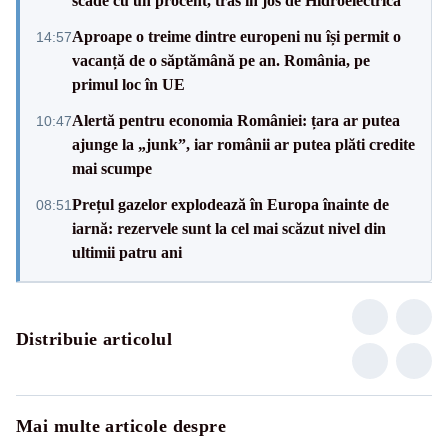
scade cu un procent, tras în jos de Hidroelectrica
Aproape o treime dintre europeni nu își permit o
14:57
vacanță de o săptămână pe an. România, pe
primul loc în UE
Alertă pentru economia României: țara ar putea
10:47
ajunge la „junk”, iar românii ar putea plăti credite
mai scumpe
Prețul gazelor explodează în Europa înainte de
08:51
iarnă: rezervele sunt la cel mai scăzut nivel din
ultimii patru ani
Distribuie articolul
Mai multe articole despre