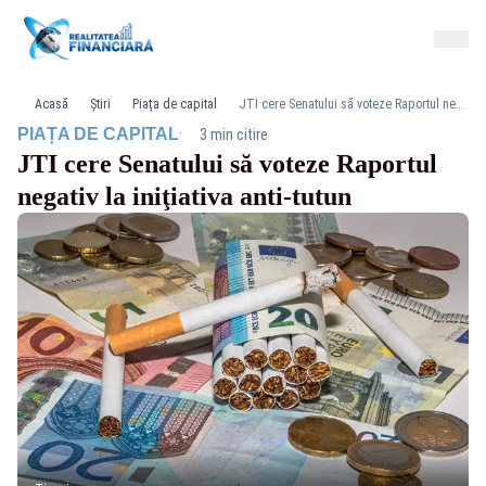
Acasă
Știri
Piața de capital
JTI cere Senatului să voteze Raportul negativ la iniţiativa anti-tutun
·
PIAȚA DE CAPITAL
3 min citire
JTI cere Senatului să voteze Raportul
negativ la iniţiativa anti-tutun