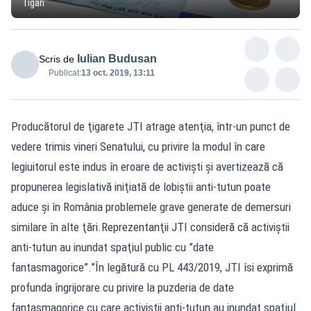
Tigari
Iulian Budusan
Scris de
Publicat:
13 oct. 2019, 13:11
Producătorul de ţigarete JTI atrage atenţia, într-un punct de
vedere trimis vineri Senatului, cu privire la modul în care
legiuitorul este indus în eroare de activişti şi avertizează că
propunerea legislativă iniţiată de lobiştii anti-tutun poate
aduce şi în România problemele grave generate de demersuri
similare în alte ţări.Reprezentanţii JTI consideră că activiştii
anti-tutun au inundat spaţiul public cu ”date
fantasmagorice”.”În legătură cu PL 443/2019, JTI îsi exprimă
profunda îngrijorare cu privire la puzderia de date
fantasmagorice cu care activiştii anti-tutun au inundat spaţiul