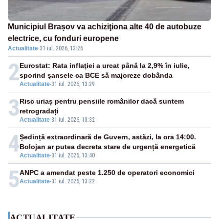
Municipiul Brașov va achiziţiona alte 40 de autobuze
electrice, cu fonduri europene
Actualitate
·
31 iul. 2026, 13:26
2
Eurostat: Rata inflaţiei a urcat până la 2,9% în iulie,
sporind şansele ca BCE să majoreze dobânda
Actualitate
-
31 iul. 2026, 13:29
3
Risc uriaș pentru pensiile românilor dacă suntem
retrogradați
Actualitate
-
31 iul. 2026, 13:32
4
Ședință extraordinară de Guvern, astăzi, la ora 14:00.
Bolojan ar putea decreta stare de urgență energetică
Actualitate
-
31 iul. 2026, 13:40
5
ANPC a amendat peste 1.250 de operatori economici
Actualitate
-
31 iul. 2026, 13:22
ACTUALITATE