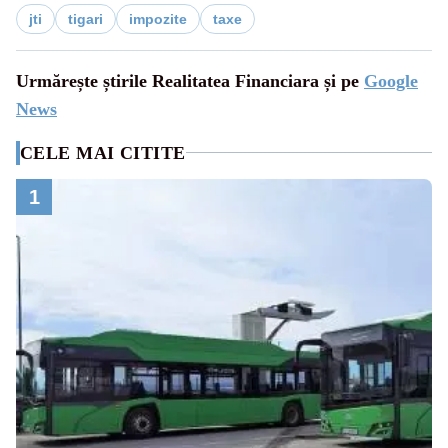
jti
tigari
impozite
taxe
Urmărește știrile Realitatea Financiara și pe
Google
News
CELE MAI CITITE
1