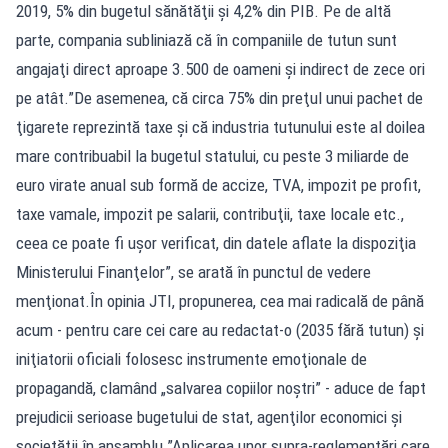
2019, 5% din bugetul sănătăţii şi 4,2% din PIB. Pe de altă
parte, compania subliniază că în companiile de tutun sunt
angajaţi direct aproape 3.500 de oameni şi indirect de zece ori
pe atât.”De asemenea, că circa 75% din preţul unui pachet de
ţigarete reprezintă taxe şi că industria tutunului este al doilea
mare contribuabil la bugetul statului, cu peste 3 miliarde de
euro virate anual sub formă de accize, TVA, impozit pe profit,
taxe vamale, impozit pe salarii, contribuţii, taxe locale etc.,
ceea ce poate fi uşor verificat, din datele aflate la dispoziţia
Ministerului Finanţelor”, se arată în punctul de vedere
menţionat.În opinia JTI, propunerea, cea mai radicală de până
acum - pentru care cei care au redactat-o (2035 fără tutun) şi
iniţiatorii oficiali folosesc instrumente emoţionale de
propagandă, clamând „salvarea copiilor noştri” - aduce de fapt
prejudicii serioase bugetului de stat, agenţilor economici şi
societăţii în ansamblu.”Aplicarea unor supra-reglementări care