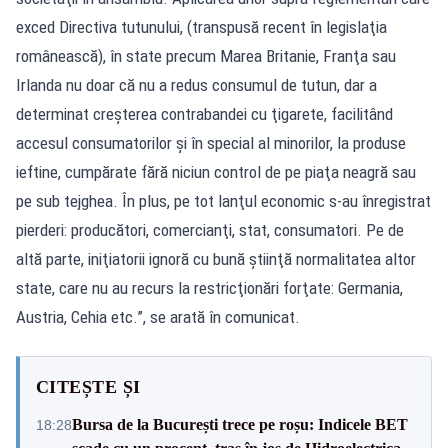
exced Directiva tutunului, (transpusă recent în legislaţia
românească), în state precum Marea Britanie, Franţa sau
Irlanda nu doar că nu a redus consumul de tutun, dar a
determinat creşterea contrabandei cu ţigarete, facilitând
accesul consumatorilor şi în special al minorilor, la produse
ieftine, cumpărate fără niciun control de pe piaţa neagră sau
pe sub tejghea. În plus, pe tot lanţul economic s-au înregistrat
pierderi: producători, comercianţi, stat, consumatori. Pe de
altă parte, iniţiatorii ignoră cu bună ştiinţă normalitatea altor
state, care nu au recurs la restricţionări forţate: Germania,
Austria, Cehia etc.”, se arată în comunicat.
CITEȘTE ȘI
Bursa de la București trece pe roșu: Indicele BET
18:28