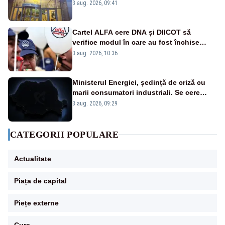
reducerea voluntară a consumului de
3 aug. 2026, 09:41
electricitate în orele de vârf
Cartel ALFA cere DNA și DIICOT să
verifice modul în care au fost închise
centralele pe cărbune
3 aug. 2026, 10:36
Ministerul Energiei, ședință de criză cu
marii consumatori industriali. Se cere
reducerea voluntară a consumului în
3 aug. 2026, 09:29
orele de vârf
CATEGORII POPULARE
Actualitate
Piața de capital
Piețe externe