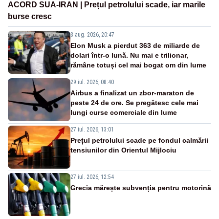
ACORD SUA-IRAN | Prețul petrolului scade, iar marile
burse cresc
3 aug. 2026, 20:47
Elon Musk a pierdut 363 de miliarde de
dolari într-o lună. Nu mai e trilionar,
rămâne totuși cel mai bogat om din lume
29 iul. 2026, 08:40
Airbus a finalizat un zbor-maraton de
peste 24 de ore. Se pregătesc cele mai
lungi curse comerciale din lume
27 iul. 2026, 13:01
Prețul petrolului scade pe fondul calmării
tensiunilor din Orientul Mijlociu
27 iul. 2026, 12:54
Grecia mărește subvenția pentru motorină