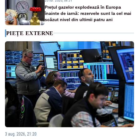
20 iul. 2026, 08:51
Prețul gazelor explodează în Europa
înainte de iarnă: rezervele sunt la cel mai
scăzut nivel din ultimii patru ani
PIEȚE EXTERNE
3 aug. 2026, 21:20