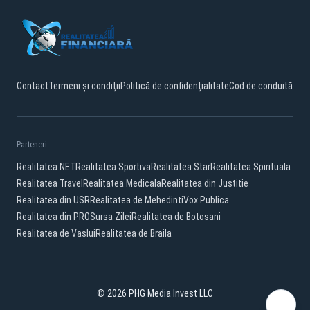
Contact
Termeni și condiții
Politică de confidențialitate
Cod de conduită
Parteneri:
Realitatea.NET
Realitatea Sportiva
Realitatea Star
Realitatea Spirituala
Realitatea Travel
Realitatea Medicala
Realitatea din Justitie
Realitatea din USR
Realitatea de Mehedinti
Vox Publica
Realitatea din PRO
Sursa Zilei
Realitatea de Botosani
Realitatea de Vaslui
Realitatea de Braila
© 2026 PHG Media Invest LLC
Facebook