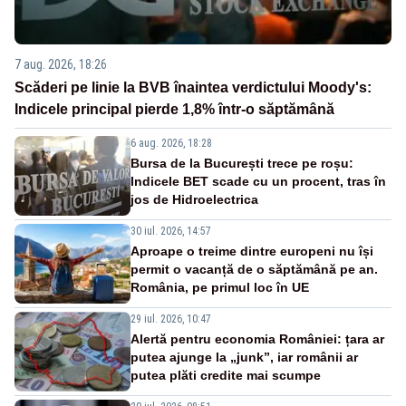
7 aug. 2026, 18:26
Scăderi pe linie la BVB înaintea verdictului Moody's:
Indicele principal pierde 1,8% într-o săptămână
6 aug. 2026, 18:28
Bursa de la București trece pe roșu:
Indicele BET scade cu un procent, tras în
jos de Hidroelectrica
30 iul. 2026, 14:57
Aproape o treime dintre europeni nu își
permit o vacanță de o săptămână pe an.
România, pe primul loc în UE
29 iul. 2026, 10:47
Alertă pentru economia României: țara ar
putea ajunge la „junk”, iar românii ar
putea plăti credite mai scumpe