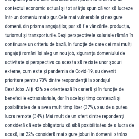
contextul economic actual și tot atâția spun că vor să lucreze
într-un domeniu mai sigur.Cele mai vulnerabile și nesigure
domenii, din prisma angajaților, par să fie vânzările, producția,
turismul și transporturile.Deși perspectivele salariale rămân în
continuare un criteriu de bază, în funcție de care cei mai mulți
angajați români își aleg un nou job, siguranța domeniului de
activitate și perspectiva ca acesta să reziste unor șocuri
externe, cum este și pandemia de Covid-19, au devenit
prioritare pentru 70% dintre respondenții la sondajul
BestJobs.Alți 42% se orientează în carieră și în funcție de
beneficiile extrasalariale, dar în același timp contează și
posibilitatea de a avea mult timp liber (37%), sau de a putea
lucra remote (34%).Mai mult de un sfert dintre repondenți
consideră că este obligatoriu să aibă posibilitatea de a lucra de
acasă, iar 22% consideră mai sigure joburi în domenii strâns