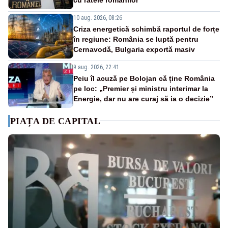
10 aug. 2026, 08:26
Criza energetică schimbă raportul de forțe
în regiune: România se luptă pentru
Cernavodă, Bulgaria exportă masiv
9 aug. 2026, 22:41
Peiu îl acuză pe Bolojan că ține România
pe loc: „Premier și ministru interimar la
Energie, dar nu are curaj să ia o decizie”
PIAȚA DE CAPITAL