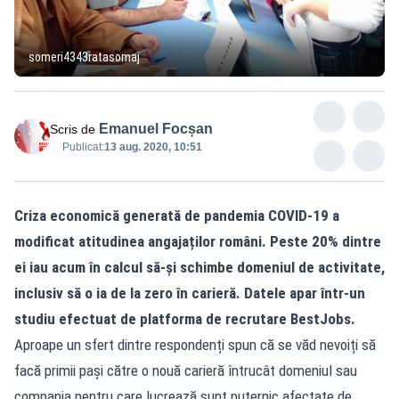
someri4343ratasomaj
Emanuel Focșan
Scris de
Publicat:
13 aug. 2020, 10:51
Criza economică generată de pandemia COVID-19 a
modificat atitudinea angajaților români. Peste 20% dintre
ei iau acum în calcul să-și schimbe domeniul de activitate,
inclusiv să o ia de la zero în carieră. Datele apar într-un
studiu efectuat de platforma de recrutare BestJobs.
Aproape un sfert dintre respondenți spun că se văd nevoiți să
facă primii pași către o nouă carieră întrucât domeniul sau
compania pentru care lucrează sunt puternic afectate de