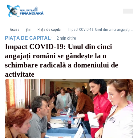
Acasă
Știri
Piața de capital
Impact COVID-19: Unul din cinci angajați români se gândește la o schimbare radicală a domeniului de activitate
·
PIAȚA DE CAPITAL
2 min citire
Impact COVID-19: Unul din cinci
angajați români se gândește la o
schimbare radicală a domeniului de
activitate