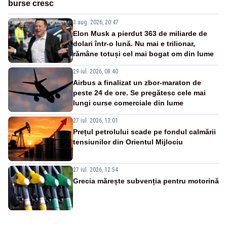
burse cresc
3 aug. 2026, 20:47
Elon Musk a pierdut 363 de miliarde de
dolari într-o lună. Nu mai e trilionar,
rămâne totuși cel mai bogat om din lume
29 iul. 2026, 08:40
Airbus a finalizat un zbor-maraton de
peste 24 de ore. Se pregătesc cele mai
lungi curse comerciale din lume
27 iul. 2026, 13:01
Prețul petrolului scade pe fondul calmării
tensiunilor din Orientul Mijlociu
27 iul. 2026, 12:54
Grecia mărește subvenția pentru motorină