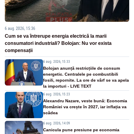
6 aug. 2026, 15:36
Cum se va întrerupe energia electrică la marii
consumatori industriali? Bolojan: Nu vor exista
compensații
6 aug. 2026, 15:33
Bolojan anunță restricțiile de consum
energetic. Centralele pe combustibili
fosili, repornite. La ore de vârf se va apela
la importuri - LIVE TEXT
6 aug. 2026, 15:23
Alexandru Nazare, veste bună: Economia
României va crește în 2027, iar inflația va
scădea
6 aug. 2026, 14:09
Canicula pune presiune pe economia