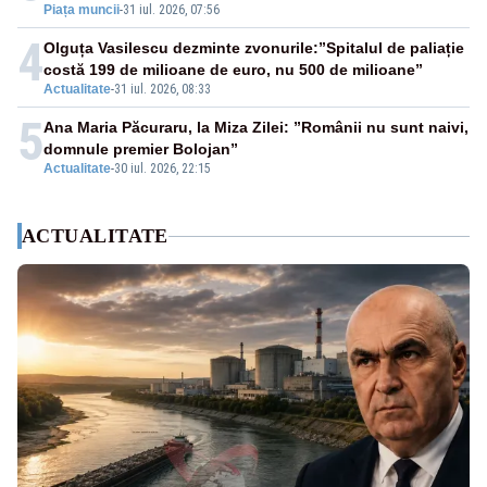
Piața muncii
-
31 iul. 2026, 07:56
4
Olguța Vasilescu dezminte zvonurile:”Spitalul de paliație
costă 199 de milioane de euro, nu 500 de milioane”
Actualitate
-
31 iul. 2026, 08:33
5
Ana Maria Păcuraru, la Miza Zilei: ”Românii nu sunt naivi,
domnule premier Bolojan”
Actualitate
-
30 iul. 2026, 22:15
ACTUALITATE