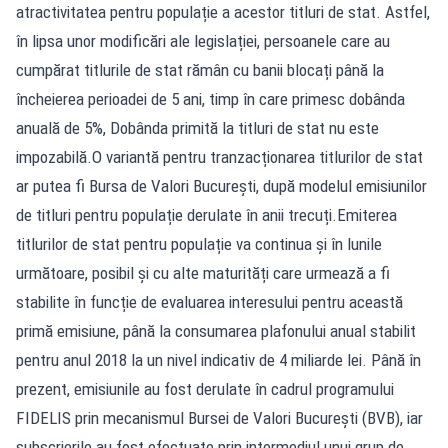
atractivitatea pentru populație a acestor titluri de stat. Astfel,
în lipsa unor modificări ale legislației, persoanele care au
cumpărat titlurile de stat rămân cu banii blocați până la
încheierea perioadei de 5 ani, timp în care primesc dobânda
anuală de 5%, Dobânda primită la titluri de stat nu este
impozabilă.O variantă pentru tranzacționarea titlurilor de stat
ar putea fi Bursa de Valori București, după modelul emisiunilor
de titluri pentru populație derulate în anii trecuți.Emiterea
titlurilor de stat pentru populație va continua și în lunile
următoare, posibil și cu alte maturități care urmează a fi
stabilite în funcție de evaluarea interesului pentru această
primă emisiune, până la consumarea plafonului anual stabilit
pentru anul 2018 la un nivel indicativ de 4 miliarde lei. Până în
prezent, emisiunile au fost derulate în cadrul programului
FIDELIS prin mecanismul Bursei de Valori București (BVB), iar
subscrierile au fost efectuate prin intermediul unui grup de