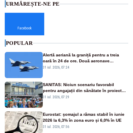
URMĂREȘTE-NE PE
Facebook
POPULAR
Alertă aeriană la graniță pentru a treia
oară în 24 de ore. Două aeronave
Eurofighter britanice au fost ridicate de la
31 iul. 2026, 07:24
sol
SANITAS: Niciun scenariu favorabil
pentru angajații din sănătate în proiectul
Legii salarizării
31 iul. 2026, 07:29
Eurostat: șomajul a rămas stabil în iunie
2026 la 6,3% în zona euro și 6,0% în UE
31 iul. 2026, 07:56