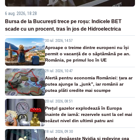
6 aug. 2026, 18:28
Bursa de la București trece pe roșu: Indicele BET
scade cu un procent, tras în jos de Hidroelectrica
30 iul. 2026, 14:57
Aproape o treime dintre europeni nu își
permit o vacanță de o săptămână pe an.
România, pe primul loc în UE
29 iul. 2026, 10:47
Alertă pentru economia României: țara ar
putea ajunge la „junk”, iar românii ar
putea plăti credite mai scumpe
20 iul. 2026, 08:51
Prețul gazelor explodează în Europa
înainte de iarnă: rezervele sunt la cel mai
scăzut nivel din ultimii patru ani
18 iul. 2026, 09:30
Apple depășește Nvidia și redevine cea