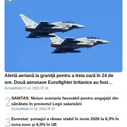
Alertă aeriană la graniță pentru a treia oară în 24 de
ore. Două aeronave Eurofighter britanice au fost
Actualitate
·
31 iul. 2026, 07:24
ridicate de la sol
2
SANITAS: Niciun scenariu favorabil pentru angajații din
sănătate în proiectul Legii salarizării
Actualitate
-
31 iul. 2026, 07:29
3
Eurostat: șomajul a rămas stabil în iunie 2026 la 6,3% în
zona euro și 6,0% în UE