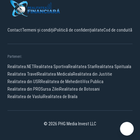
Contact
Termeni și condiții
Politică de confidențialitate
Cod de conduită
Parteneri:
Realitatea.NET
Realitatea Sportiva
Realitatea Star
Realitatea Spirituala
Realitatea Travel
Realitatea Medicala
Realitatea din Justitie
Realitatea din USR
Realitatea de Mehedinti
Vox Publica
Realitatea din PRO
Sursa Zilei
Realitatea de Botosani
Realitatea de Vaslui
Realitatea de Braila
© 2026 PHG Media Invest LLC
Facebook