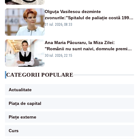
Olguța Vasilescu dezminte
zvonurile:”Spitalul de paliație costă 199
de milioane de euro, nu 500 de milioane”
31 iul. 2026, 08:33
Ana Maria Păcuraru, la Miza Zilei:
”Românii nu sunt naivi, domnule premier
Bolojan”
30 iul. 2026, 22:15
CATEGORII POPULARE
Actualitate
Piața de capital
Piețe externe
Curs