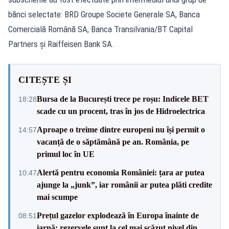
bănci selectate: BRD Groupe Societe Generale SA, Banca
Comercială Română SA, Banca Transilvania/BT Capital
Partners și Raiffeisen Bank SA.
CITEȘTE ȘI
Bursa de la București trece pe roșu: Indicele BET
18:28
scade cu un procent, tras în jos de Hidroelectrica
Aproape o treime dintre europeni nu își permit o
14:57
vacanță de o săptămână pe an. România, pe
primul loc în UE
Alertă pentru economia României: țara ar putea
10:47
ajunge la „junk”, iar românii ar putea plăti credite
mai scumpe
Prețul gazelor explodează în Europa înainte de
08:51
iarnă: rezervele sunt la cel mai scăzut nivel din