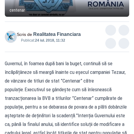
centenar
Realitatea Financiara
Scris de
Publicat:
24 iul. 2018, 11:32
Guvernul, în foamea după bani la buget, continuă să se
încăpățâneze să meargă înainte cu eșecul campaniei Tezaur,
de vânzare de titluri de stat ”Centenar” către
populație.Executivul se gândește cum să înlesnească
tranzacționarea la BVB a titlurilor ”Centenar” cumpărate de
populație, pentru a se debarasa de povara de a plăti dobânzile
așteptate de deținători la scadență."Intenția Guvernului este
ca, până la finalul anului, să identifice soluții de modificare a
cadrului legal, astfel încât titlurile de stat pentru populație să