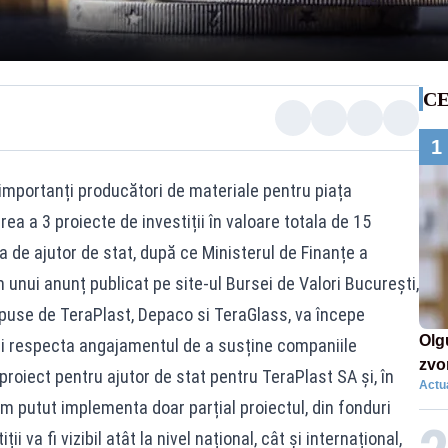
CE
1
 importanți producători de materiale pentru piața
a a 3 proiecte de investiții în valoare totala de 15
 de ajutor de stat, după ce Ministerul de Finanțe a
unui anunț publicat pe site-ul Bursei de Valori București,
puse de TeraPlast, Depaco si TeraGlass, va începe
Olg
și respecta angajamentul de a susține companiile
zvon
oiect pentru ajutor de stat pentru TeraPlast SA și, în
Actua
de 
am putut implementa doar parțial proiectul, din fonduri
mil
ii va fi vizibil atât la nivel național, cât și internațional,