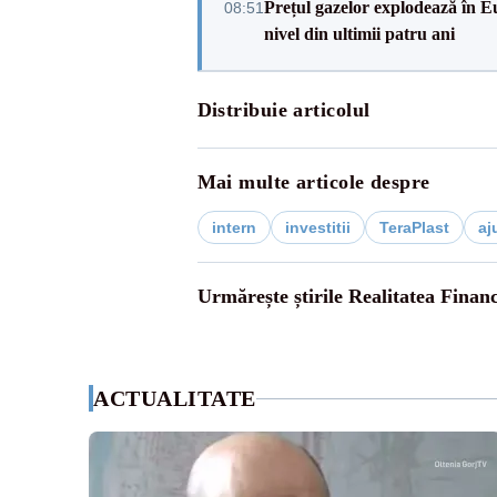
Prețul gazelor explodează în Eu
08:51
nivel din ultimii patru ani
Distribuie articolul
Mai multe articole despre
intern
investitii
TeraPlast
aj
Urmărește știrile Realitatea Finan
ACTUALITATE