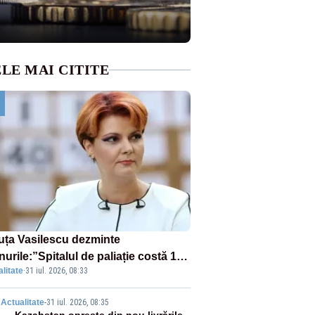
LE MAI CITITE
uța Vasilescu dezminte
urile:”Spitalul de paliație costă 199
litate
·
31 iul. 2026, 08:33
milioane de euro, nu 500 de
ioane”
Actualitate
-
31 iul. 2026, 08:35