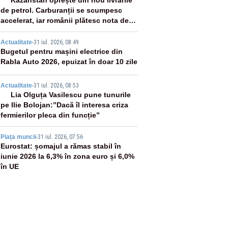
2
Kazahstan oprește din nou livrările
de petrol. Carburanții se scumpesc
accelerat, iar românii plătesc nota de
plată
3
Actualitate
-
31 iul. 2026, 08:49
Bugetul pentru mașini electrice din
Rabla Auto 2026, epuizat în doar 10 zile
4
Actualitate
-
31 iul. 2026, 08:53
Lia Olguța Vasilescu pune tunurile
pe Ilie Bolojan:”Dacă îl interesa criza
fermierilor pleca din funcție”
5
Piața muncii
-
31 iul. 2026, 07:56
Eurostat: șomajul a rămas stabil în
iunie 2026 la 6,3% în zona euro și 6,0%
în UE