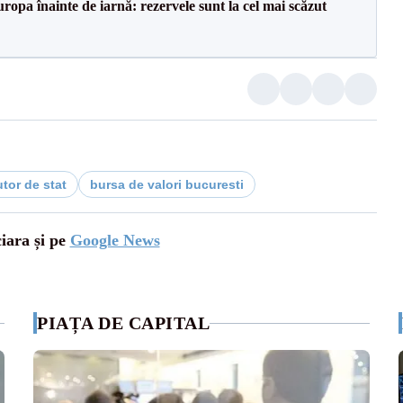
ropa înainte de iarnă: rezervele sunt la cel mai scăzut
utor de stat
bursa de valori bucuresti
ciara și pe
Google News
PIAȚA DE CAPITAL