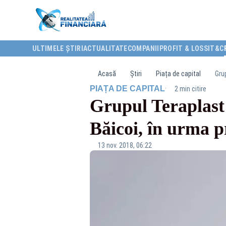
ULTIMELE ȘTIRI
ACTUALITATE
COMPANII
PROFIT & LOSS
IT&C
Acasă
Știri
Piața de capital
Grup
·
PIAȚA DE CAPITAL
2 min citire
Grupul Teraplast 
Băicoi, în urma pr
13 nov. 2018, 06:22