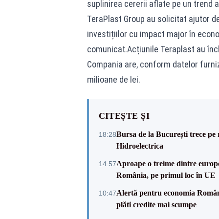
suplinirea cererii aflate pe un trend
TeraPlast Group au solicitat ajutor d
investițiilor cu impact major în econ
comunicat.Acțiunile Teraplast au înch
Compania are, conform datelor furniz
milioane de lei.
CITEȘTE ȘI
Bursa de la București trece pe 
18:28
Hidroelectrica
Aproape o treime dintre europe
14:57
România, pe primul loc în UE
Alertă pentru economia Românie
10:47
plăti credite mai scumpe