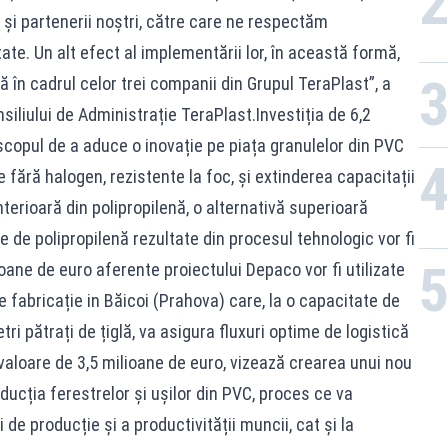
ții și partenerii noștri, către care ne respectăm
tate. Un alt efect al implementării lor, în această formă,
 în cadrul celor trei companii din Grupul TeraPlast”, a
siliului de Administrație TeraPlast.Investiția de 6,2
scopul de a aduce o inovație pe piața granulelor din PVC
 fără halogen, rezistente la foc, și extinderea capacitații
nterioară din polipropilenă, o alternativă superioară
e de polipropilenă rezultate din procesul tehnologic vor fi
oane de euro aferente proiectului Depaco vor fi utilizate
e fabricație in Băicoi (Prahova) care, la o capacitate de
i pătrați de țiglă, va asigura fluxuri optime de logistică
 valoare de 3,5 milioane de euro, vizează crearea unui nou
ducția ferestrelor și ușilor din PVC, proces ce va
 de producție și a productivității muncii, cat și la