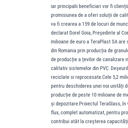
iar principalii beneficiari vor fi clien
promisiunea de a oferi soluții de cali
va fi crearea a 159 de locuri de muncă
declarat Dorel Goia, Președinte al Con
milioane de euro a TeraPlast SA are 
din Romania prin producția de granule
de producție a țevilor de canalizare i
calitativ sistemelor din PVC. Deșeuril
reciclate si reprocesate.Cele 5,2 mili
pentru deschiderea unei noi unități d
producție de peste 10 milioane de metr
și depozitare.Proiectul TeraGlass, în
flux, complet automatizat, pentru pro
contribui atât la creșterea capacității