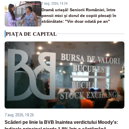
7 aug. 2026, 14:34
Dramă uriașă! Seniorii României, între
pensii mici și dorul de copiii plecați în
străinătate: "Vin doar odată pe an"
PIAȚA DE CAPITAL
7 aug. 2026, 18:26
Scăderi pe linie la BVB înaintea verdictului Moody's: