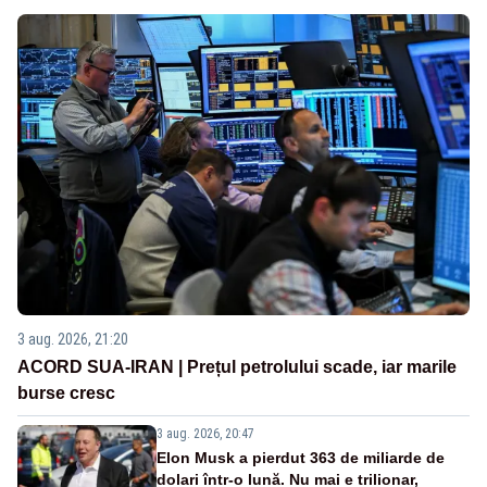
3 aug. 2026, 21:20
ACORD SUA-IRAN | Prețul petrolului scade, iar marile
burse cresc
3 aug. 2026, 20:47
Elon Musk a pierdut 363 de miliarde de
dolari într-o lună. Nu mai e trilionar,