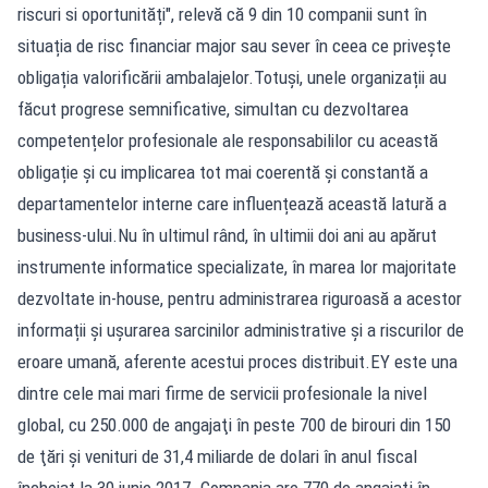
riscuri si oportunități", relevă că 9 din 10 companii sunt în
situația de risc financiar major sau sever în ceea ce privește
obligația valorificării ambalajelor.Totuși, unele organizații au
făcut progrese semnificative, simultan cu dezvoltarea
competențelor profesionale ale responsabililor cu această
obligație și cu implicarea tot mai coerentă și constantă a
departamentelor interne care influențează această latură a
business-ului.Nu în ultimul rând, în ultimii doi ani au apărut
instrumente informatice specializate, în marea lor majoritate
dezvoltate in-house, pentru administrarea riguroasă a acestor
informații și ușurarea sarcinilor administrative și a riscurilor de
eroare umană, aferente acestui proces distribuit.EY este una
dintre cele mai mari firme de servicii profesionale la nivel
global, cu 250.000 de angajaţi în peste 700 de birouri din 150
de ţări şi venituri de 31,4 miliarde de dolari în anul fiscal
încheiat la 30 iunie 2017. Compania are 770 de angajaţi în