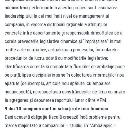
administrării performante a acestui proces sunt: asumarea
leadership-ului la cel mai înalt nivel de management al
companiei, în vederea distribuirii raționale a atribuțiilor
concrete între departamente și responsabili; dificultatea de a
corela prevederile legislative dinamice și “împrăștiate” în mai
multe acte normative; actualizarea proceselor, formularelor,
procedurilor de lucru, odată cu modificările legislative;
identificarea corectă și completă a fluxurilor de ambalaje puse
pe piață; lipsa disciplinei interne în colectarea informațiilor nou
apărute (de exemplu, articole nou apărute, cu ambalare
necunoscută); nerespectarea constrângerilor de timp cu privire
la agregarea și depunerea raportului lunar către AFM.
9 din 10 companii sunt în situația de risc financiar
Deși această obligație fiscală creează încă probleme pentru
marea majoritate a companiilor – studiul EY "Ambalajele –