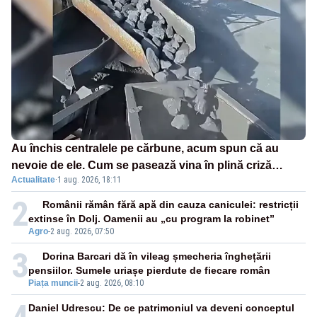
Au închis centralele pe cărbune, acum spun că au
nevoie de ele. Cum se pasează vina în plină criză
Actualitate
·
1 aug. 2026, 18:11
energetică
2
Românii rămân fără apă din cauza caniculei: restricții
extinse în Dolj. Oamenii au „cu program la robinet”
Agro
-
2 aug. 2026, 07:50
3
Dorina Barcari dă în vileag șmecheria înghețării
pensiilor. Sumele uriașe pierdute de fiecare român
Piața muncii
-
2 aug. 2026, 08:10
Daniel Udrescu: De ce patrimoniul va deveni conceptul