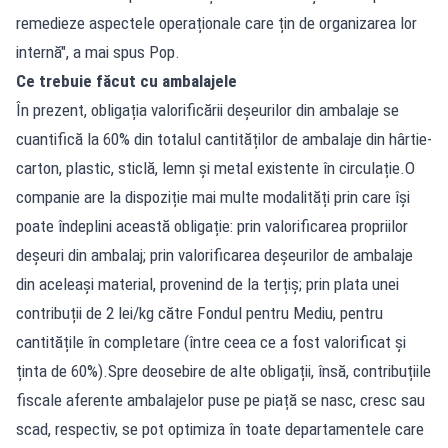
remedieze aspectele operaționale care țin de organizarea lor
internă", a mai spus Pop.
Ce trebuie făcut cu ambalajele
În prezent, obligația valorificării deșeurilor din ambalaje se
cuantifică la 60% din totalul cantităților de ambalaje din hârtie-
carton, plastic, sticlă, lemn și metal existente în circulație.O
companie are la dispoziție mai multe modalități prin care își
poate îndeplini această obligație: prin valorificarea propriilor
deșeuri din ambalaj; prin valorificarea deșeurilor de ambalaje
din aceleași material, provenind de la terțiș; prin plata unei
contribuții de 2 lei/kg către Fondul pentru Mediu, pentru
cantitățile în completare (între ceea ce a fost valorificat și
ținta de 60%).Spre deosebire de alte obligații, însă, contribuțiile
fiscale aferente ambalajelor puse pe piață se nasc, cresc sau
scad, respectiv, se pot optimiza în toate departamentele care