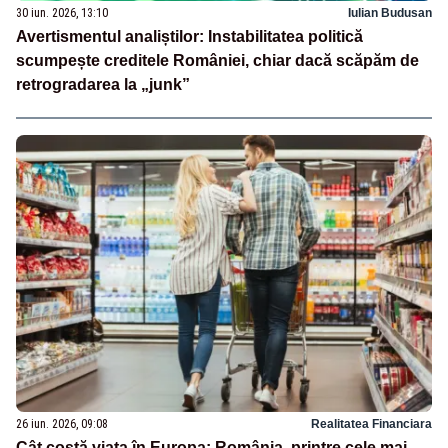
30 iun. 2026, 13:10
Iulian Budusan
Avertismentul analiștilor: Instabilitatea politică
scumpește creditele României, chiar dacă scăpăm de
retrogradarea la „junk”
26 iun. 2026, 09:08
Realitatea Financiara
Cât costă viața în Europa: România, printre cele mai