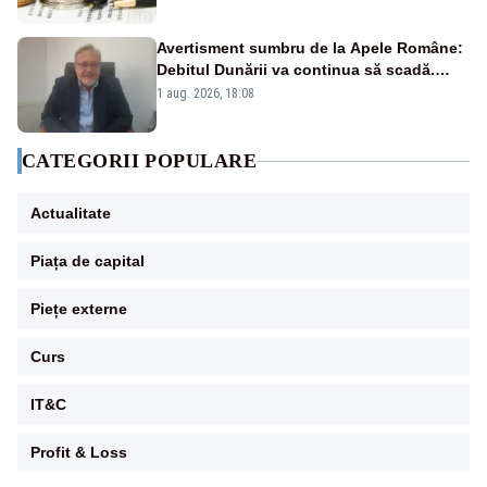
Avertisment sumbru de la Apele Române:
Debitul Dunării va continua să scadă.
Cernavodă s-ar putea închide în 4 zile
1 aug. 2026, 18:08
CATEGORII POPULARE
Actualitate
Piața de capital
Piețe externe
Curs
IT&C
Profit & Loss