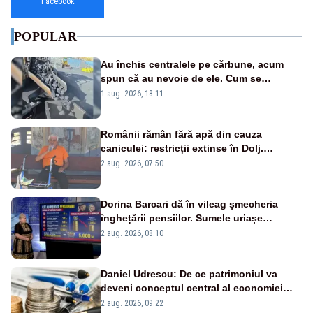
Facebook
POPULAR
Au închis centralele pe cărbune, acum
spun că au nevoie de ele. Cum se
pasează vina în plină criză energetică
1 aug. 2026, 18:11
Românii rămân fără apă din cauza
caniculei: restricții extinse în Dolj.
Oamenii au „cu program la robinet”
2 aug. 2026, 07:50
Dorina Barcari dă în vileag șmecheria
înghețării pensiilor. Sumele uriașe
pierdute de fiecare român
2 aug. 2026, 08:10
Daniel Udrescu: De ce patrimoniul va
deveni conceptul central al economiei
viitoare?
2 aug. 2026, 09:22