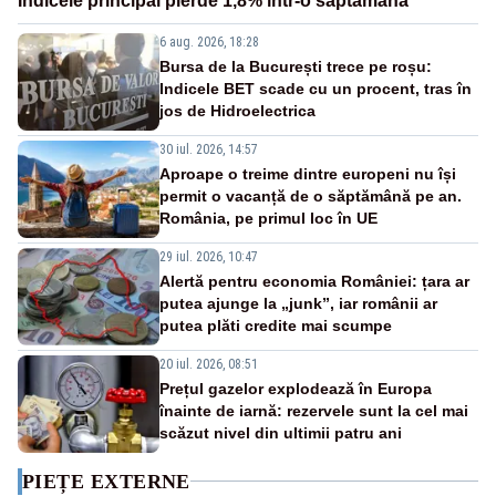
Indicele principal pierde 1,8% într-o săptămână
6 aug. 2026, 18:28
Bursa de la București trece pe roșu:
Indicele BET scade cu un procent, tras în
jos de Hidroelectrica
30 iul. 2026, 14:57
Aproape o treime dintre europeni nu își
permit o vacanță de o săptămână pe an.
România, pe primul loc în UE
29 iul. 2026, 10:47
Alertă pentru economia României: țara ar
putea ajunge la „junk”, iar românii ar
putea plăti credite mai scumpe
20 iul. 2026, 08:51
Prețul gazelor explodează în Europa
înainte de iarnă: rezervele sunt la cel mai
scăzut nivel din ultimii patru ani
PIEȚE EXTERNE