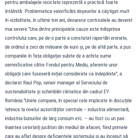
pentru ambalajele reciclate reprezintă o practică foarte
întâlnită. Problematica valorificării deșeurilor a câștigat mult
în vizibilitate, în ultimii trei ani, deoarece controalele au devenit
mai severe."Una dintre principalele cauze este înăsprirea
controlului care, pe de-o parte a constatat raportări eronate,
de ordinul a zeci de milioane de euro și, pe de altă parte, a pus
companiile în fața obligației subite de a achita sume
semnificative către Fondul pentru Mediu, aferente unor
obligații care fuseseră inițial considerate ca îndeplinite", a
declarat Raul Pop, senior manager al Serviciului de
sustenabilitate și schimbări climatice din cadrul EY
România."Unele companii, în special cele implicate în discuțiile
tehnice la nivelul autorităților centrale – industria alimentară,
industria bunurilor de larg consum etc. – au fost cu un pas
înaintea celorlalți jucători din mediul de afaceri, fiind primele
care au aflat despre deficiențele sistemului și au început să