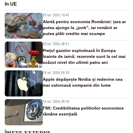
în UE
29 iul. 2026, 10:47
Alertă pentru economia României: țara ar
putea ajunge la „junk”, iar românii ar
putea plăti credite mai scumpe
20 iul. 2026, 08:51
Prețul gazelor explodează în Europa
înainte de iarnă: rezervele sunt la cel mai
scăzut nivel din ultimii patru ani
18 iul. 2026, 09:30
Apple depășește Nvidia și redevine cea
mai valoroasă companie din lume
16 iul. 2026, 09:30
FMI: Credibilitatea politicilor economice
rămâne esențială