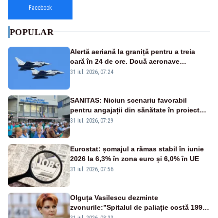
Facebook
POPULAR
Alertă aeriană la graniță pentru a treia
oară în 24 de ore. Două aeronave
Eurofighter britanice au fost ridicate de la
31 iul. 2026, 07:24
sol
SANITAS: Niciun scenariu favorabil
pentru angajații din sănătate în proiectul
Legii salarizării
31 iul. 2026, 07:29
Eurostat: șomajul a rămas stabil în iunie
2026 la 6,3% în zona euro și 6,0% în UE
31 iul. 2026, 07:56
Olguța Vasilescu dezminte
zvonurile:”Spitalul de paliație costă 199
de milioane de euro, nu 500 de milioane”
31 iul. 2026, 08:33