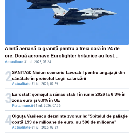
Alertă aeriană la graniță pentru a treia oară în 24 de
ore. Două aeronave Eurofighter britanice au fost
Actualitate
·
31 iul. 2026, 07:24
ridicate de la sol
2
SANITAS: Niciun scenariu favorabil pentru angajații din
sănătate în proiectul Legii salarizării
Actualitate
-
31 iul. 2026, 07:29
3
Eurostat: șomajul a rămas stabil în iunie 2026 la 6,3% în
zona euro și 6,0% în UE
Piața muncii
-
31 iul. 2026, 07:56
4
Olguța Vasilescu dezminte zvonurile:”Spitalul de paliație
costă 199 de milioane de euro, nu 500 de milioane”
Actualitate
-
31 iul. 2026, 08:33