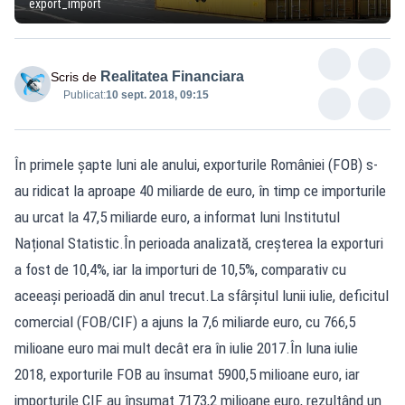
export_import
Realitatea Financiara
Scris de
Publicat:
10 sept. 2018, 09:15
În primele șapte luni ale anului, exporturile României (FOB) s-
au ridicat la aproape 40 miliarde de euro, în timp ce importurile
au urcat la 47,5 miliarde euro, a informat luni Institutul
Național Statistic.În perioada analizată, creșterea la exporturi
a fost de 10,4%, iar la importuri de 10,5%, comparativ cu
aceeași perioadă din anul trecut.La sfârșitul lunii iulie, deficitul
comercial (FOB/CIF) a ajuns la 7,6 miliarde euro, cu 766,5
milioane euro mai mult decât era în iulie 2017.În luna iulie
2018, exporturile FOB au însumat 5900,5 milioane euro, iar
importurile CIF au însumat 7173,2 milioane euro, rezultând un