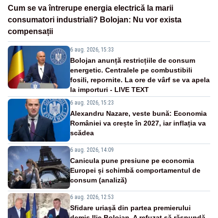
Cum se va întrerupe energia electrică la marii
consumatori industriali? Bolojan: Nu vor exista
compensații
6 aug. 2026, 15:33
Bolojan anunță restricțiile de consum
energetic. Centralele pe combustibili
fosili, repornite. La ore de vârf se va apela
la importuri - LIVE TEXT
6 aug. 2026, 15:23
Alexandru Nazare, veste bună: Economia
României va crește în 2027, iar inflația va
scădea
6 aug. 2026, 14:09
Canicula pune presiune pe economia
Europei și schimbă comportamentul de
consum (analiză)
6 aug. 2026, 12:53
Sfidare uriașă din partea premierului
demis Ilie Bolojan. A refuzat să răspundă