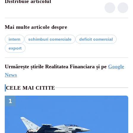
Distribuie articolul
Mai multe articole despre
intern
schimburi comerciale
deficit comercial
export
Urmărește știrile Realitatea Financiara și pe
Google
News
CELE MAI CITITE
1