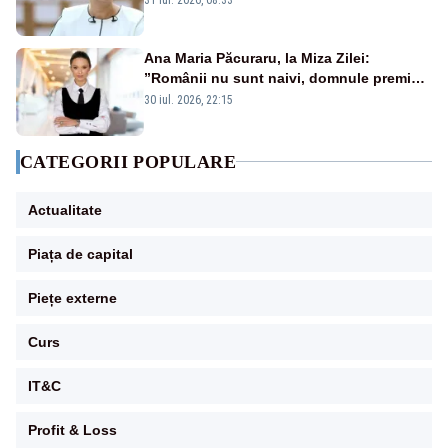
Ana Maria Păcuraru, la Miza Zilei:
”Românii nu sunt naivi, domnule premier
Bolojan”
30 iul. 2026, 22:15
CATEGORII POPULARE
Actualitate
Piața de capital
Piețe externe
Curs
IT&C
Profit & Loss