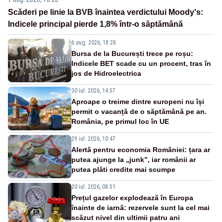
Scăderi pe linie la BVB înaintea verdictului Moody's:
Indicele principal pierde 1,8% într-o săptămână
6 aug. 2026, 18:28
Bursa de la București trece pe roșu:
Indicele BET scade cu un procent, tras în
jos de Hidroelectrica
30 iul. 2026, 14:57
Aproape o treime dintre europeni nu își
permit o vacanță de o săptămână pe an.
România, pe primul loc în UE
29 iul. 2026, 10:47
Alertă pentru economia României: țara ar
putea ajunge la „junk”, iar românii ar
putea plăti credite mai scumpe
20 iul. 2026, 08:51
Prețul gazelor explodează în Europa
înainte de iarnă: rezervele sunt la cel mai
scăzut nivel din ultimii patru ani