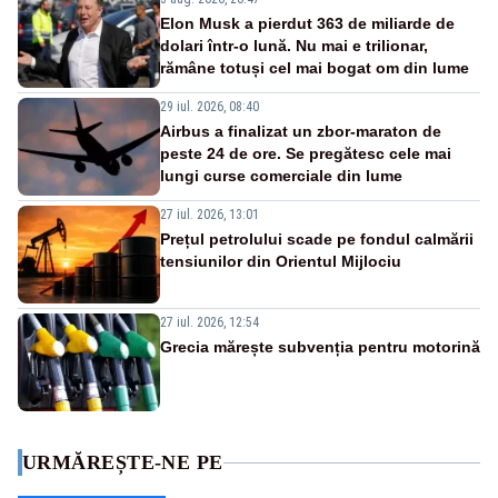
Elon Musk a pierdut 363 de miliarde de
dolari într-o lună. Nu mai e trilionar,
rămâne totuși cel mai bogat om din lume
29 iul. 2026, 08:40
Airbus a finalizat un zbor-maraton de
peste 24 de ore. Se pregătesc cele mai
lungi curse comerciale din lume
27 iul. 2026, 13:01
Prețul petrolului scade pe fondul calmării
tensiunilor din Orientul Mijlociu
27 iul. 2026, 12:54
Grecia mărește subvenția pentru motorină
URMĂREȘTE-NE PE