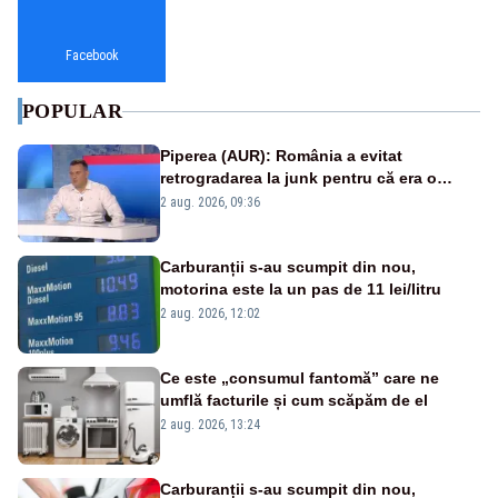
Facebook
POPULAR
Piperea (AUR): România a evitat
retrogradarea la junk pentru că era o
catastrofă pentru bănci și fondurile de
2 aug. 2026, 09:36
pensii
Carburanții s-au scumpit din nou,
motorina este la un pas de 11 lei/litru
2 aug. 2026, 12:02
Ce este „consumul fantomă” care ne
umflă facturile și cum scăpăm de el
2 aug. 2026, 13:24
Carburanții s-au scumpit din nou,