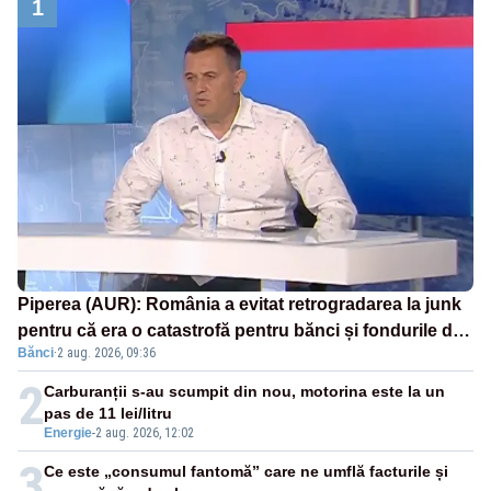
1
Piperea (AUR): România a evitat retrogradarea la junk
pentru că era o catastrofă pentru bănci și fondurile de
Bănci
·
2 aug. 2026, 09:36
pensii
2
Carburanții s-au scumpit din nou, motorina este la un
pas de 11 lei/litru
Energie
-
2 aug. 2026, 12:02
3
Ce este „consumul fantomă” care ne umflă facturile și