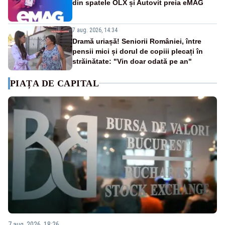
din spatele OLX și Autovit preia eMAG
7 aug. 2026, 14:34
Dramă uriașă! Seniorii României, între
pensii mici și dorul de copiii plecați în
străinătate: "Vin doar odată pe an"
PIAȚA DE CAPITAL
7 aug. 2026, 18:26