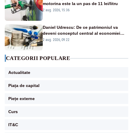
motorina este la un pas de 11 lei/litru
2 aug. 2026, 15:36
Daniel Udrescu: De ce patrimoniul va
deveni conceptul central al economiei
viitoare?
2 aug. 2026, 09:22
CATEGORII POPULARE
Actualitate
Piața de capital
Piețe externe
Curs
IT&C