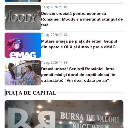
7 aug. 2026, 23:15
Decizie crucială pentru economia
României: Moody’s a menținut ratingul de
țară
7 aug. 2026, 21:43
Mutare uriașă pe piața de retail. Grupul
din spatele OLX și Autovit preia eMAG
7 aug. 2026, 14:34
Dramă uriașă! Seniorii României, între
pensii mici și dorul de copiii plecați în
străinătate: "Vin doar odată pe an"
PIAȚA DE CAPITAL