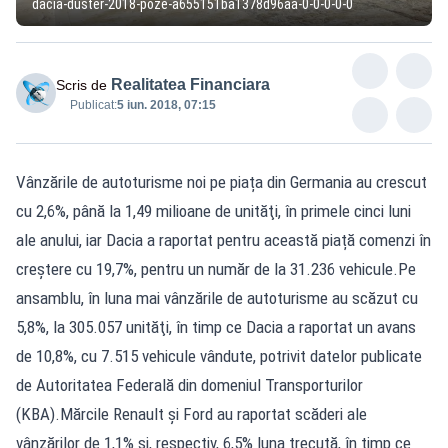
dacia-duster-2018-poze-a655151ba1378d96aa-0-0-0-0-0
Realitatea Financiara
Scris de
Publicat:
5 iun. 2018, 07:15
Vânzările de autoturisme noi pe piața din Germania au crescut
cu 2,6%, până la 1,49 milioane de unităţi, în primele cinci luni
ale anului, iar Dacia a raportat pentru această piață comenzi în
creștere cu 19,7%, pentru un număr de la 31.236 vehicule.Pe
ansamblu, în luna mai vânzările de autoturisme au scăzut cu
5,8%, la 305.057 unităţi, în timp ce Dacia a raportat un avans
de 10,8%, cu 7.515 vehicule vândute, potrivit datelor publicate
de Autoritatea Federală din domeniul Transporturilor
(KBA).Mărcile Renault şi Ford au raportat scăderi ale
vânzărilor de 1,1% şi, respectiv, 6,5% luna trecută, în timp ce