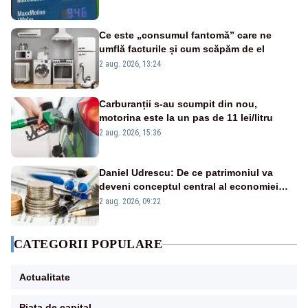
Ce este „consumul fantomă” care ne
umflă facturile și cum scăpăm de el
2 aug. 2026, 13:24
Carburanții s-au scumpit din nou,
motorina este la un pas de 11 lei/litru
2 aug. 2026, 15:36
Daniel Udrescu: De ce patrimoniul va
deveni conceptul central al economiei
viitoare?
2 aug. 2026, 09:22
CATEGORII POPULARE
Actualitate
Piața de capital