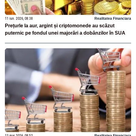
11 iun. 2026, 08:38
Realitatea Financiara
Prețurle la aur, argint și criptomonede au scăzut
puternic pe fondul unei majorări a dobânzilor în SUA
13 mai 2026, 08:52
Realitatea Financiara