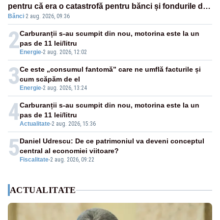
pentru că era o catastrofă pentru bănci și fondurile de
Bănci
·
2 aug. 2026, 09:36
pensii
2
Carburanții s-au scumpit din nou, motorina este la un
pas de 11 lei/litru
Energie
-
2 aug. 2026, 12:02
3
Ce este „consumul fantomă” care ne umflă facturile și
cum scăpăm de el
Energie
-
2 aug. 2026, 13:24
4
Carburanții s-au scumpit din nou, motorina este la un
pas de 11 lei/litru
Actualitate
-
2 aug. 2026, 15:36
5
Daniel Udrescu: De ce patrimoniul va deveni conceptul
central al economiei viitoare?
Fiscalitate
-
2 aug. 2026, 09:22
ACTUALITATE