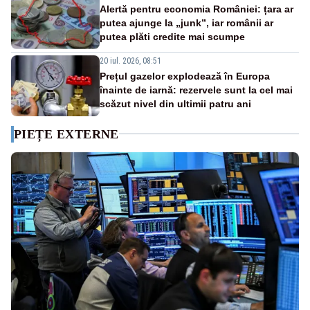
Alertă pentru economia României: țara ar
putea ajunge la „junk”, iar românii ar
putea plăti credite mai scumpe
20 iul. 2026, 08:51
Prețul gazelor explodează în Europa
înainte de iarnă: rezervele sunt la cel mai
scăzut nivel din ultimii patru ani
PIEȚE EXTERNE