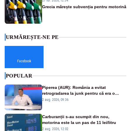
27 iul. 2026, 12:54
Grecia mărește subvenția pentru motorină
URMĂREȘTE-NE PE
Facebook
POPULAR
Piperea (AUR): România a evitat
retrogradarea la junk pentru că era o
catastrofă pentru bănci și fondurile de
2 aug. 2026, 09:36
pensii
Carburanții s-au scumpit din nou,
motorina este la un pas de 11 lei/litru
2 aug. 2026, 12:02