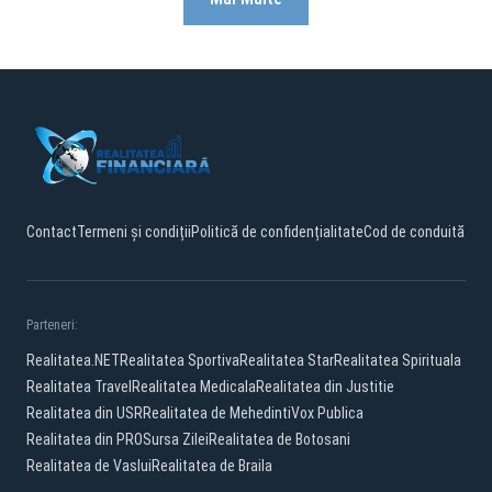
Contact
Termeni și condiții
Politică de confidențialitate
Cod de conduită
Parteneri:
Realitatea.NET
Realitatea Sportiva
Realitatea Star
Realitatea Spirituala
Realitatea Travel
Realitatea Medicala
Realitatea din Justitie
Realitatea din USR
Realitatea de Mehedinti
Vox Publica
Realitatea din PRO
Sursa Zilei
Realitatea de Botosani
Realitatea de Vaslui
Realitatea de Braila