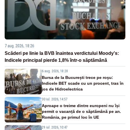
7 aug. 2026, 18:26
Scăderi pe linie la BVB înaintea verdictului Moody's:
Indicele principal pierde 1,8% într-o săptămână
6 aug. 2026, 18:28
Bursa de la București trece pe roșu:
Indicele BET scade cu un procent, tras în
jos de Hidroelectrica
30 iul. 2026, 14:57
Aproape o treime dintre europeni nu își
permit o vacanță de o săptămână pe an.
România, pe primul loc în UE
29 iul. 2026, 10:47