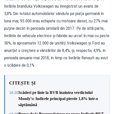
livrările brandului Volkswagen au înregistrat un avans de
5,8%.Din totalul automobilelor vândute pe piaţa germană în
luna mai, 95.000 erau echipate cu motoare diesel, cu 27% mai
puţine decât în perioada similară din 2017. Pe de altă parte,
livrările de vehicule electrice şi hibride au urcat în mai cu peste
50%, la aproximativ 12.000 de unităţi.Volkswagen şi Ford au
anunțat o creștere a vânzărilor de 8,4%, şi, respectiv, 4,9%, în
perioada ianuarie-mai 2018, în timp ce livrările Renault au avut
o scădere de 0,1%.
CITEȘTE ȘI
Scăderi pe linie la BVB înaintea verdictului
18:26
Moody's: Indicele principal pierde 1,8% într-o
săptămână
Bursa de la București trece pe roșu: Indicele BET
18:28