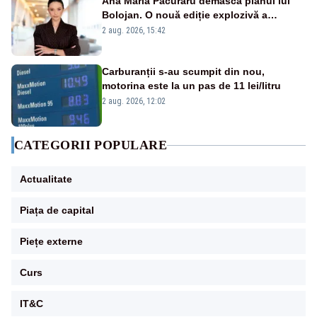
Ana Maria Păcuraru demască planul lui
Bolojan. O nouă ediție explozivă a
emisiunii „Miza Zilei” la Realitatea PLUS
2 aug. 2026, 15:42
Carburanții s-au scumpit din nou,
motorina este la un pas de 11 lei/litru
2 aug. 2026, 12:02
CATEGORII POPULARE
Actualitate
Piața de capital
Piețe externe
Curs
IT&C