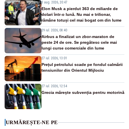
3 aug. 2026, 20:47
Elon Musk a pierdut 363 de miliarde de
dolari într-o lună. Nu mai e trilionar,
rămâne totuși cel mai bogat om din lume
29 iul. 2026, 08:40
Airbus a finalizat un zbor-maraton de
peste 24 de ore. Se pregătesc cele mai
lungi curse comerciale din lume
27 iul. 2026, 13:01
Prețul petrolului scade pe fondul calmării
tensiunilor din Orientul Mijlociu
27 iul. 2026, 12:54
Grecia mărește subvenția pentru motorină
URMĂREȘTE-NE PE