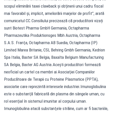
scopul eliminării taxei clawback şi obţinerii unui cadru fiscal
mai favorabil şi, implicit, ameliorării marjelor de profit”, arată
comunicatul CC.Consiliului precizează că producătorii vizați
sunt Biotest Pharma GmbH Germania, Octapharma
Pharmazeutika Produktionsges Mbh Austria, Octapharma
S.A.S. Franţa, Octapharma AB Suedia, Octapharma (IP)
Limited Marea Britanie, CSL Behring Gmbh Germania, Kedrion
Spa Italia, Baxter SA Belgia, Baxalta Belgium Manufacturing
SA Belgia, Baxter AG Austria.Acești producători formează
neoficial un cartel ca membri ai Asociaţiei Companiilor
Producătoare de Terapii cu Proteine Plasmatice (PPTA),
asociatie care reprezintă interesele industriei.Imunoglobulina
este o substanţă fabricată din plasma din sângele uman, cu
rol esenţial în sistemul imunitar al corpului uman.
Imunoglobulina atacă substanţele străine, cum ar fi bacteriile,