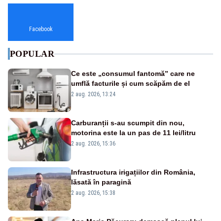
Facebook
POPULAR
Ce este „consumul fantomă” care ne
umflă facturile și cum scăpăm de el
2 aug. 2026, 13:24
Carburanții s-au scumpit din nou,
motorina este la un pas de 11 lei/litru
2 aug. 2026, 15:36
Infrastructura irigațiilor din România,
lăsată în paragină
2 aug. 2026, 15:38