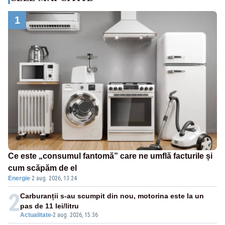
1
Ce este „consumul fantomă” care ne umflă facturile și
cum scăpăm de el
Energie
·
2 aug. 2026, 13:24
2
Carburanții s-au scumpit din nou, motorina este la un
pas de 11 lei/litru
Actualitate
-
2 aug. 2026, 15:36