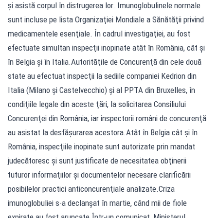
şi asistă corpul în distrugerea lor. Imunoglobulinele normale
sunt incluse pe lista Organizaţiei Mondiale a Sănătăţii privind
medicamentele esenţiale. În cadrul investigaţiei, au fost
efectuate simultan inspecţii inopinate atât în România, cât şi
în Belgia şi în Italia.Autorităţile de Concurenţă din cele două
state au efectuat inspecţii la sediile companiei Kedrion din
Italia (Milano şi Castelvecchio) şi al PPTA din Bruxelles, în
condiţiile legale din aceste ţări, la solicitarea Consiliului
Concurenţei din România, iar inspectorii români de concurenţă
au asistat la desfăşurarea acestora.Atât în Belgia cât şi în
România, inspecţiile inopinate sunt autorizate prin mandat
judecătoresc şi sunt justificate de necesitatea obţinerii
tuturor informaţiilor şi documentelor necesare clarificării
posibilelor practici anticoncurenţiale analizate.Criza
imunoglobuliei s-a declanșat în martie, când mii de fiole
expirate au fost aruncate.Într-un comunicat, Ministerul