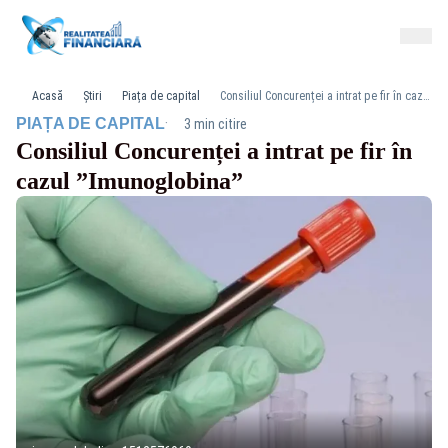
Acasă
Știri
Piața de capital
Consiliul Concurenței a intrat pe fir în cazul ”Imunoglobina”
·
PIAȚA DE CAPITAL
3 min citire
Consiliul Concurenței a intrat pe fir în
cazul ”Imunoglobina”