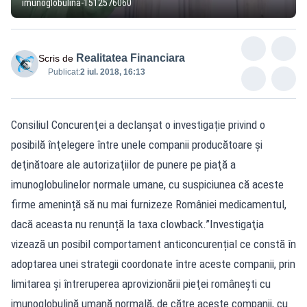
imunoglobulina-1512576060
Realitatea Financiara
Scris de
Publicat:
2 iul. 2018, 16:13
Consiliul Concurenţei a declanșat o investigație privind o
posibilă înţelegere între unele companii producătoare şi
deţinătoare ale autorizaţiilor de punere pe piaţă a
imunoglobulinelor normale umane, cu suspiciunea că aceste
firme amenință să nu mai furnizeze României medicamentul,
dacă aceasta nu renunță la taxa clowback.”Investigaţia
vizează un posibil comportament anticoncurențial ce constă în
adoptarea unei strategii coordonate între aceste companii, prin
limitarea şi întreruperea aprovizionării pieţei româneşti cu
imunoglobulină umană normală, de către aceste companii, cu