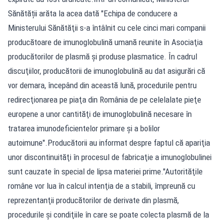
Sănătății arăta la acea dată "Echipa de conducere a
Ministerului Sănătăţii s-a întâlnit cu cele cinci mari companii
producătoare de imunoglobulină umană reunite în Asociaţia
producătorilor de plasmă şi produse plasmatice. În cadrul
discuţiilor, producătorii de imunoglobulină au dat asigurări că
vor demara, începând din această lună, procedurile pentru
redirecţionarea pe piaţa din România de pe celelalate pieţe
europene a unor cantităţi de imunoglobulină necesare în
tratarea imunodeficientelor primare şi a bolilor
autoimune".Producătorii au informat despre faptul că apariţia
unor discontinuităţi în procesul de fabricaţie a imunoglobulinei
sunt cauzate în special de lipsa materiei prime."Autorităţile
române vor lua în calcul intenţia de a stabili, împreună cu
reprezentanţii producătorilor de derivate din plasmă,
procedurile şi condiţiile în care se poate colecta plasmă de la