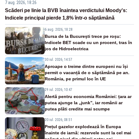
7 aug. 2026, 18:26
Scăderi pe linie la BVB înaintea verdictului Moody's:
Indicele principal pierde 1,8% într-o săptămână
6 aug. 2026, 18:28
Bursa de la București trece pe roșu:
Indicele BET scade cu un procent, tras în
jos de Hidroelectrica
30 iul. 2026, 14:57
Aproape o treime dintre europeni nu își
permit o vacanță de o săptămână pe an.
România, pe primul loc în UE
29 iul. 2026, 10:47
Alertă pentru economia României: țara ar
putea ajunge la „junk”, iar românii ar
putea plăti credite mai scumpe
20 iul. 2026, 08:51
Prețul gazelor explodează în Europa
înainte de iarnă: rezervele sunt la cel mai
scăzut nivel din ultimii patru ani