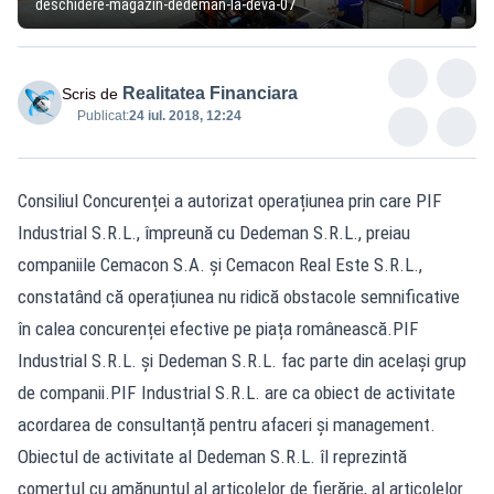
deschidere-magazin-dedeman-la-deva-07
Realitatea Financiara
Scris de
Publicat:
24 iul. 2018, 12:24
Consiliul Concurenței a autorizat operațiunea prin care PIF
Industrial S.R.L., împreună cu Dedeman S.R.L., preiau
companiile Cemacon S.A. și Cemacon Real Este S.R.L.,
constatând că operațiunea nu ridică obstacole semnificative
în calea concurenței efective pe piața românească.PIF
Industrial S.R.L. și Dedeman S.R.L. fac parte din același grup
de companii.PIF Industrial S.R.L. are ca obiect de activitate
acordarea de consultanță pentru afaceri și management.
Obiectul de activitate al Dedeman S.R.L. îl reprezintă
comerţul cu amănuntul al articolelor de fierărie, al articolelor