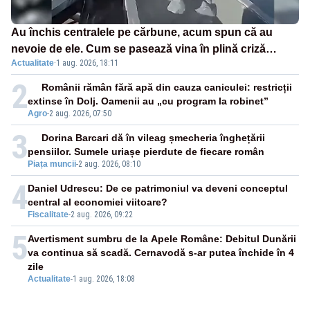
Au închis centralele pe cărbune, acum spun că au
nevoie de ele. Cum se pasează vina în plină criză
Actualitate
·
1 aug. 2026, 18:11
energetică
2
Românii rămân fără apă din cauza caniculei: restricții
extinse în Dolj. Oamenii au „cu program la robinet”
Agro
-
2 aug. 2026, 07:50
3
Dorina Barcari dă în vileag șmecheria înghețării
pensiilor. Sumele uriașe pierdute de fiecare român
Piața muncii
-
2 aug. 2026, 08:10
4
Daniel Udrescu: De ce patrimoniul va deveni conceptul
central al economiei viitoare?
Fiscalitate
-
2 aug. 2026, 09:22
5
Avertisment sumbru de la Apele Române: Debitul Dunării
va continua să scadă. Cernavodă s-ar putea închide în 4
zile
Actualitate
-
1 aug. 2026, 18:08