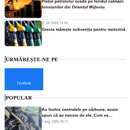
Prețul petrolului scade pe fondul calmării
tensiunilor din Orientul Mijlociu
27 iul. 2026, 12:54
Grecia mărește subvenția pentru motorină
URMĂREȘTE-NE PE
Facebook
POPULAR
Au închis centralele pe cărbune, acum
spun că au nevoie de ele. Cum se
pasează vina în plină criză energetică
1 aug. 2026, 18:11