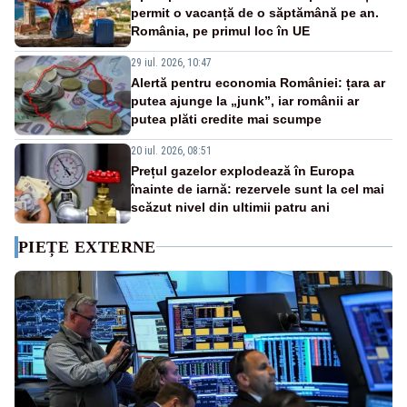
permit o vacanță de o săptămână pe an.
România, pe primul loc în UE
29 iul. 2026, 10:47
Alertă pentru economia României: țara ar
putea ajunge la „junk”, iar românii ar
putea plăti credite mai scumpe
20 iul. 2026, 08:51
Prețul gazelor explodează în Europa
înainte de iarnă: rezervele sunt la cel mai
scăzut nivel din ultimii patru ani
PIEȚE EXTERNE