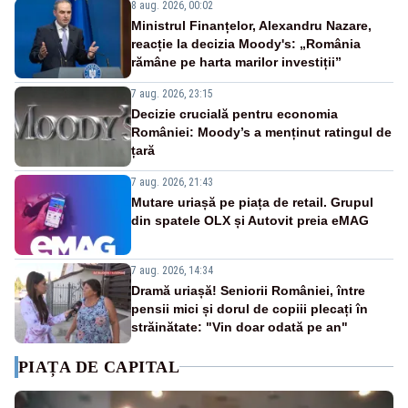
8 aug. 2026, 00:02
Ministrul Finanțelor, Alexandru Nazare,
reacție la decizia Moody's: „România
rămâne pe harta marilor investiții”
7 aug. 2026, 23:15
Decizie crucială pentru economia
României: Moody’s a menținut ratingul de
țară
7 aug. 2026, 21:43
Mutare uriașă pe piața de retail. Grupul
din spatele OLX și Autovit preia eMAG
7 aug. 2026, 14:34
Dramă uriașă! Seniorii României, între
pensii mici și dorul de copiii plecați în
străinătate: "Vin doar odată pe an"
PIAȚA DE CAPITAL