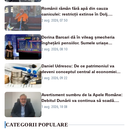
Românii rămân fără apă din cauza
caniculei: restricții extinse în Dolj.
Oamenii au „cu program la robinet”
2 aug. 2026, 07:50
Dorina Barcari dă în vileag șmecheria
înghețării pensiilor. Sumele uriașe
pierdute de fiecare român
2 aug. 2026, 08:10
Daniel Udrescu: De ce patrimoniul va
deveni conceptul central al economiei
viitoare?
2 aug. 2026, 09:22
Avertisment sumbru de la Apele Române:
Debitul Dunării va continua să scadă.
Cernavodă s-ar putea închide în 4 zile
1 aug. 2026, 18:08
CATEGORII POPULARE