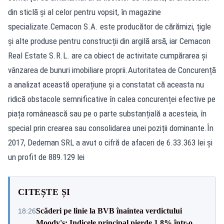
din sticlă şi al celor pentru vopsit, în magazine
specializate.Cemacon S.A. este producător de cărămizi, țigle
și alte produse pentru construcții din argilă arsă, iar Cemacon
Real Estate S.R.L. are ca obiect de activitate cumpărarea și
vânzarea de bunuri imobiliare proprii.Autoritatea de Concurență
a analizat această operațiune și a constatat că aceasta nu
ridică obstacole semnificative în calea concurenței efective pe
piața românească sau pe o parte substanțială a acesteia, în
special prin crearea sau consolidarea unei poziții dominante.În
2017, Dedeman SRL a avut o cifră de afaceri de 6.33.363 lei și
un profit de 889.129 lei
CITEȘTE ȘI
Scăderi pe linie la BVB înaintea verdictului
18:26
Moody's: Indicele principal pierde 1,8% într-o