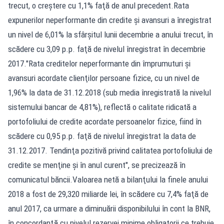
trecut, o creştere cu 1,1% faţă de anul precedent.Rata
expunerilor neperformante din credite şi avansuri a înregistrat
un nivel de 6,01% la sfârşitul lunii decembrie a anului trecut, în
scădere cu 3,09 p.p. faţă de nivelul înregistrat în decembrie
2017."Rata creditelor neperformante din împrumuturi şi
avansuri acordate clienţilor persoane fizice, cu un nivel de
1,96% la data de 31.12.2018 (sub media înregistrată la nivelul
sistemului bancar de 4,81%), reflectă o calitate ridicată a
portofoliului de credite acordate persoanelor fizice, fiind în
scădere cu 0,95 p.p. faţă de nivelul înregistrat la data de
31.12.2017. Tendinţa pozitivă privind calitatea portofoliului de
credite se menţine şi în anul curent", se precizează în
comunicatul băncii.Valoarea netă a bilanţului la finele anului
2018 a fost de 29,320 miliarde lei, în scădere cu 7,4% faţă de
anul 2017, ca urmare a diminuării disponibilului în cont la BNR,
în concordanţă cu nivelul rezervei minime obligatorii ce trebuie