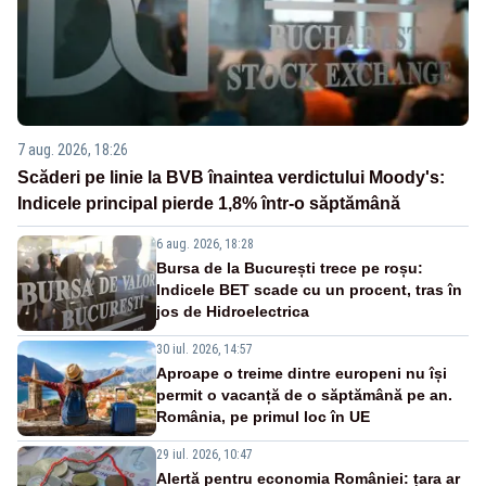
7 aug. 2026, 18:26
Scăderi pe linie la BVB înaintea verdictului Moody's:
Indicele principal pierde 1,8% într-o săptămână
6 aug. 2026, 18:28
Bursa de la București trece pe roșu:
Indicele BET scade cu un procent, tras în
jos de Hidroelectrica
30 iul. 2026, 14:57
Aproape o treime dintre europeni nu își
permit o vacanță de o săptămână pe an.
România, pe primul loc în UE
29 iul. 2026, 10:47
Alertă pentru economia României: țara ar