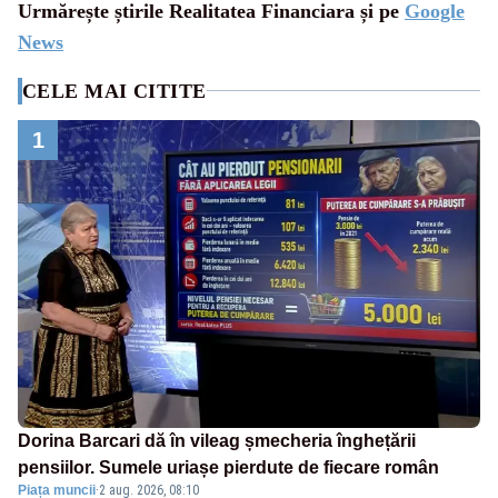
Urmărește știrile Realitatea Financiara și pe
Google
News
CELE MAI CITITE
1
Dorina Barcari dă în vileag șmecheria înghețării
pensiilor. Sumele uriașe pierdute de fiecare român
Piața muncii
·
2 aug. 2026, 08:10