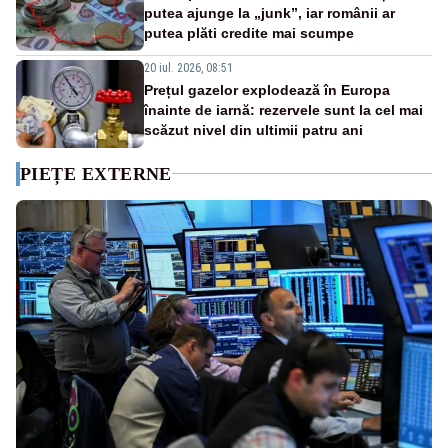
putea ajunge la „junk”, iar românii ar
putea plăti credite mai scumpe
20 iul. 2026, 08:51
Prețul gazelor explodează în Europa
înainte de iarnă: rezervele sunt la cel mai
scăzut nivel din ultimii patru ani
PIEȚE EXTERNE