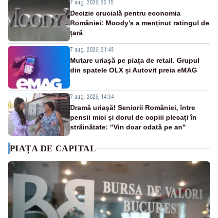
7 aug. 2026, 23:15
Decizie crucială pentru economia
României: Moody’s a menținut ratingul de
țară
7 aug. 2026, 21:43
Mutare uriașă pe piața de retail. Grupul
din spatele OLX și Autovit preia eMAG
7 aug. 2026, 14:34
Dramă uriașă! Seniorii României, între
pensii mici și dorul de copiii plecați în
străinătate: "Vin doar odată pe an"
PIAȚA DE CAPITAL