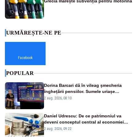
Grecia mărește subvenția pentru motorină
URMĂREȘTE-NE PE
Facebook
POPULAR
Dorina Barcari dă în vileag șmecheria
înghețării pensiilor. Sumele uriașe
pierdute de fiecare român
2 aug. 2026, 08:10
Daniel Udrescu: De ce patrimoniul va
deveni conceptul central al economiei
viitoare?
2 aug. 2026, 09:22