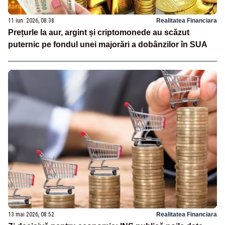
11 iun. 2026, 08:38
Realitatea Financiara
Prețurle la aur, argint și criptomonede au scăzut
puternic pe fondul unei majorări a dobânzilor în SUA
13 mai 2026, 08:52
Realitatea Financiara