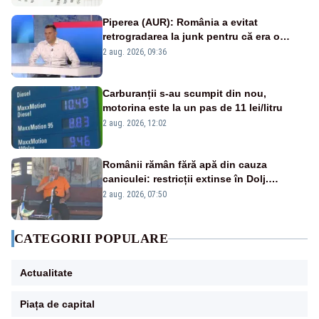
Piperea (AUR): România a evitat
retrogradarea la junk pentru că era o
catastrofă pentru bănci și fondurile de
2 aug. 2026, 09:36
pensii
Carburanții s-au scumpit din nou,
motorina este la un pas de 11 lei/litru
2 aug. 2026, 12:02
Românii rămân fără apă din cauza
caniculei: restricții extinse în Dolj.
Oamenii au „cu program la robinet”
2 aug. 2026, 07:50
CATEGORII POPULARE
Actualitate
Piața de capital