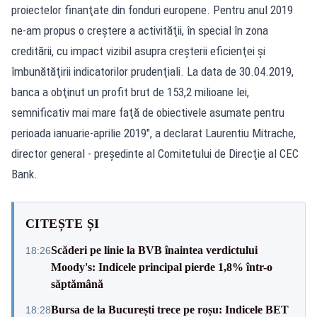
proiectelor finanţate din fonduri europene. Pentru anul 2019
ne-am propus o creştere a activităţii, în special în zona
creditării, cu impact vizibil asupra creşterii eficienţei şi
îmbunătăţirii indicatorilor prudenţiali. La data de 30.04.2019,
banca a obţinut un profit brut de 153,2 milioane lei,
semnificativ mai mare faţă de obiectivele asumate pentru
perioada ianuarie-aprilie 2019", a declarat Laurentiu Mitrache,
director general - preşedinte al Comitetului de Direcţie al CEC
Bank.
CITEȘTE ȘI
Scăderi pe linie la BVB înaintea verdictului
18:26
Moody's: Indicele principal pierde 1,8% într-o
săptămână
Bursa de la București trece pe roșu: Indicele BET
18:28