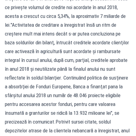
ce priveşte volumul de credite noi acordate în anul 2018,
acesta a crescut cu circa 5,34%, la aproximativ 7 miliarde de
lei."Activitatea de creditare a înregistrat însă un ritm de
creştere mult mai intens decât s-ar putea concluziona pe
baza soldurilor din bilanţ, întrucât creditele acordate clienţilor
care activează în agricultură sunt acordate şi rambursate
integral în cursul anului, după cum, parţial, creditele aprobate
în anul 2018 şi neutilizate până la finalul anului nu sunt
reflectate în soldul bilanţier. Continuând politica de susţinere
a absorbţiei de Fonduri Europene, Banca a finanţat pana la
sfârşitul anului 2018 un număr de 48.046 proiecte eligibile
pentru accesarea acestor fonduri, pentru care valoarea
însumată a granturilor se ridică la 13.932 milioane lei", se
precizează în comunicat.Potrivit sursei citate, soldul
depozitelor atrase de la clientela nebancară a înregistrat, anul