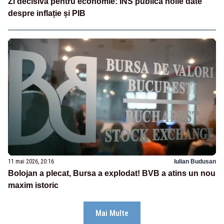
Zi decisivă pentru economie: INS publică noile date
despre inflație și PIB
11 mai 2026, 20:16
Iulian Budusan
Bolojan a plecat, Bursa a explodat! BVB a atins un nou
maxim istoric
Mai Multe