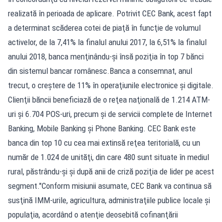
realizată în perioada de aplicare. Potrivit CEC Bank, acest fapt
a determinat scăderea cotei de piaţă în funcţie de volumul
activelor, de la 7,41% la finalul anului 2017, la 6,51% la finalul
anului 2018, banca menţinându-şi însă poziţia în top 7 bănci
din sistemul bancar românesc.Banca a consemnat, anul
trecut, o creştere de 11% în operaţiunile electronice şi digitale.
Clienţii băncii beneficiază de o reţea naţională de 1.214 ATM-
uri şi 6.704 POS-uri, precum şi de servicii complete de Internet
Banking, Mobile Banking şi Phone Banking. CEC Bank este
banca din top 10 cu cea mai extinsă reţea teritorială, cu un
număr de 1.024 de unităţi, din care 480 sunt situate în mediul
rural, păstrându-şi şi după anii de criză poziţia de lider pe acest
segment."Conform misiunii asumate, CEC Bank va continua să
susţină IMM-urile, agricultura, administraţiile publice locale şi
populaţia, acordând o atenţie deosebită cofinanţării