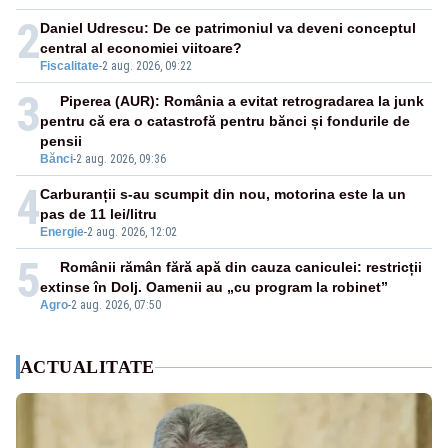
2
Daniel Udrescu: De ce patrimoniul va deveni conceptul
central al economiei viitoare?
Fiscalitate
-
2 aug. 2026, 09:22
3
Piperea (AUR): România a evitat retrogradarea la junk
pentru că era o catastrofă pentru bănci și fondurile de
pensii
Bănci
-
2 aug. 2026, 09:36
4
Carburanții s-au scumpit din nou, motorina este la un
pas de 11 lei/litru
Energie
-
2 aug. 2026, 12:02
5
Românii rămân fără apă din cauza caniculei: restricții
extinse în Dolj. Oamenii au „cu program la robinet”
Agro
-
2 aug. 2026, 07:50
ACTUALITATE