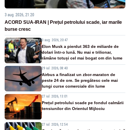
3 aug. 2026, 21:20
ACORD SUA-IRAN | Prețul petrolului scade, iar marile
burse cresc
3 aug. 2026, 20:47
Elon Musk a pierdut 363 de miliarde de
dolari într-o lună. Nu mai e trilionar,
rămâne totuși cel mai bogat om din lume
29 iul. 2026, 08:40
Airbus a finalizat un zbor-maraton de
peste 24 de ore. Se pregătesc cele mai
lungi curse comerciale din lume
27 iul. 2026, 13:01
Prețul petrolului scade pe fondul calmării
tensiunilor din Orientul Mijlociu
27 iul. 2026, 12:54