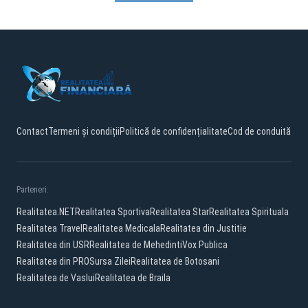
Contact
Termeni și condiții
Politică de confidențialitate
Cod de conduită
Parteneri:
Realitatea.NET
Realitatea Sportiva
Realitatea Star
Realitatea Spirituala
Realitatea Travel
Realitatea Medicala
Realitatea din Justitie
Realitatea din USR
Realitatea de Mehedinti
Vox Publica
Realitatea din PRO
Sursa Zilei
Realitatea de Botosani
Realitatea de Vaslui
Realitatea de Braila