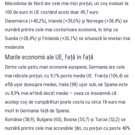
Macedonia de Nord are cele mai mici prețuri, un coș evaluat la
100 de euro în UE costând acolo doar 49,7 euro.
Danemarca (+40,2%), Irlanda (+39,6%) și Norvegia (+38,4%) se
numără printre cele mai costisitoare economii, în timp ce
Suedia (+28,4%) și Finlanda (+26,1%) se situează la niveluri mai
moderate.
Marile economii ale UE, față în față
Dintre cele patru mari economii europene, Germania are cele
mai ridicate prețuri, cu 9,1% peste media UE. Franța (106,4) se
află ușor deasupra mediei, Italia (98) ușor sub, iar Spania este
cu 8,9% mai ieftină decât media — ceea ce înseamnă că
același coș de cumpărături poate costa cu circa 18 euro mai
mult în Germania față de Spania.
România (58,9), Bulgaria (60), Bosnia (55,7) și Turcia (52,2) se
numără printre cele mai accesibile țări, cu prețuri cu peste 40%