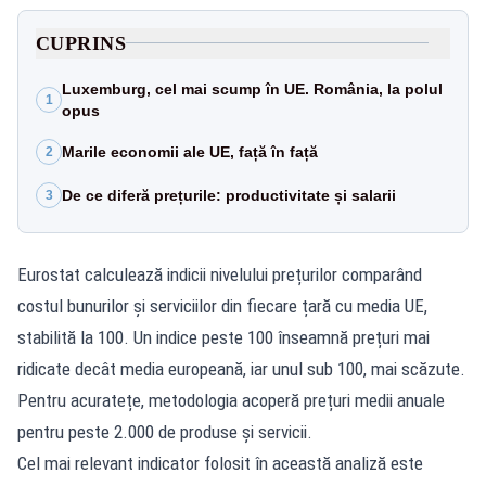
CUPRINS
Luxemburg, cel mai scump în UE. România, la polul
1
opus
Marile economii ale UE, față în față
2
De ce diferă prețurile: productivitate și salarii
3
Eurostat calculează indicii nivelului prețurilor comparând
costul bunurilor și serviciilor din fiecare țară cu media UE,
stabilită la 100. Un indice peste 100 înseamnă prețuri mai
ridicate decât media europeană, iar unul sub 100, mai scăzute.
Pentru acuratețe, metodologia acoperă prețuri medii anuale
pentru peste 2.000 de produse și servicii.
Cel mai relevant indicator folosit în această analiză este