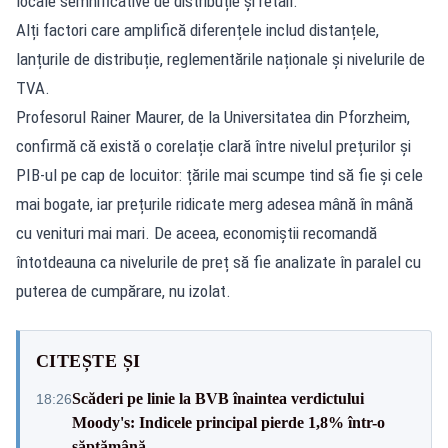
locale semnificative de distribuție și retail.
Alți factori care amplifică diferențele includ distanțele,
lanțurile de distribuție, reglementările naționale și nivelurile de
TVA.
Profesorul Rainer Maurer, de la Universitatea din Pforzheim,
confirmă că există o corelație clară între nivelul prețurilor și
PIB-ul pe cap de locuitor: țările mai scumpe tind să fie și cele
mai bogate, iar prețurile ridicate merg adesea mână în mână
cu venituri mai mari. De aceea, economiștii recomandă
întotdeauna ca nivelurile de preț să fie analizate în paralel cu
puterea de cumpărare, nu izolat.
CITEȘTE ȘI
Scăderi pe linie la BVB înaintea verdictului
18:26
Moody's: Indicele principal pierde 1,8% într-o
săptămână