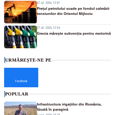
27 iul. 2026, 13:01
Prețul petrolului scade pe fondul calmării
tensiunilor din Orientul Mijlociu
27 iul. 2026, 12:54
Grecia mărește subvenția pentru motorină
URMĂREȘTE-NE PE
Facebook
POPULAR
Infrastructura irigațiilor din România,
lăsată în paragină