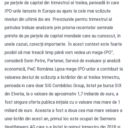
pe piețele de capital din trimestrul al treilea, perioadă în care
IPO-urile lansate în Europa au ajuns la cele mai scăzute
niveluri din ultimii doi ani. Previziunile pentru trimestrul al
patrulea trebuie analizate prin prisma recentelor semnale
primite de pe piețele de capital mondiale care au cunoscut, în
unele cazuri, corecții importante. În acest context este foarte
posibil să mai treacă timp până vom vedea un mega-IPO”,
consideră Sorin Petre, Partener, Servicii de evaluare și analiză
economică, PwC România.Lipsa mega-IPO-urilor a contribuit la
valoarea destul de scăzutp a listărilor din al treilea trimestru,
perioada in care doar SIG Combibloc Group, listat pe bursa SIX
din Elvetia, la o valoare de aproximativ 1,7 miliarde de euro, a
fost singura oferta publica inițiala cu o valoare mai mare de 1
miliard de euro. Aceasta a fost a doua cea mai mare valoare a
unei listări din acest an, primul loc este ocupat de Siemens
Healthineers AG care s-a listat în primul trimestru din 2018 si