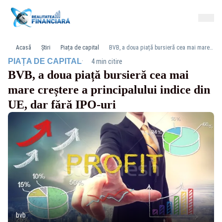
Acasă
Știri
Piața de capital
BVB, a doua piață bursieră cea mai mare creștere a principalului indice din UE, dar fără IPO-uri
·
PIAȚA DE CAPITAL
4 min citire
BVB, a doua piață bursieră cea mai
mare creștere a principalului indice din
UE, dar fără IPO-uri
bvb