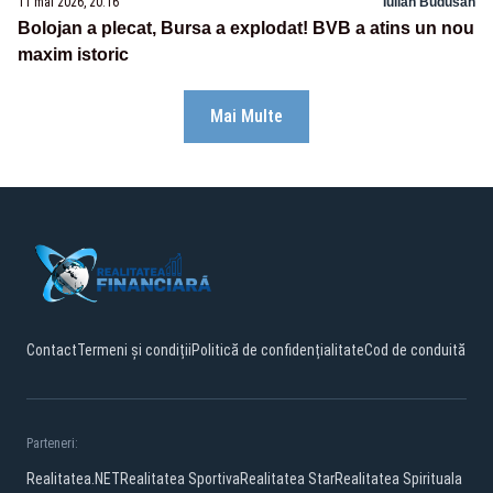
11 mai 2026, 20:16
Iulian Budusan
Bolojan a plecat, Bursa a explodat! BVB a atins un nou
maxim istoric
Mai Multe
Contact
Termeni și condiții
Politică de confidențialitate
Cod de conduită
Parteneri:
Realitatea.NET
Realitatea Sportiva
Realitatea Star
Realitatea Spirituala