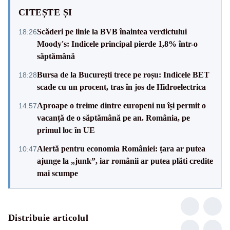
CITEȘTE ȘI
Scăderi pe linie la BVB înaintea verdictului
18:26
Moody's: Indicele principal pierde 1,8% într-o
săptămână
Bursa de la București trece pe roșu: Indicele BET
18:28
scade cu un procent, tras în jos de Hidroelectrica
Aproape o treime dintre europeni nu își permit o
14:57
vacanță de o săptămână pe an. România, pe
primul loc în UE
Alertă pentru economia României: țara ar putea
10:47
ajunge la „junk”, iar românii ar putea plăti credite
mai scumpe
Distribuie articolul