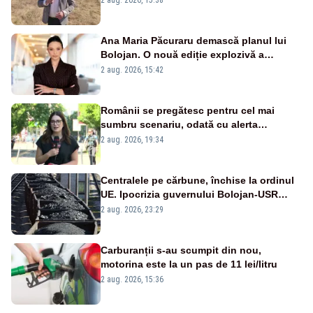
2 aug. 2026, 15:38
Ana Maria Păcuraru demască planul lui
Bolojan. O nouă ediție explozivă a
emisiunii „Miza Zilei” la Realitatea PLUS
2 aug. 2026, 15:42
Românii se pregătesc pentru cel mai
sumbru scenariu, odată cu alerta
energetică
2 aug. 2026, 19:34
Centralele pe cărbune, închise la ordinul
UE. Ipocrizia guvernului Bolojan-USR
după starea de alertă
2 aug. 2026, 23:29
Carburanții s-au scumpit din nou,
motorina este la un pas de 11 lei/litru
2 aug. 2026, 15:36