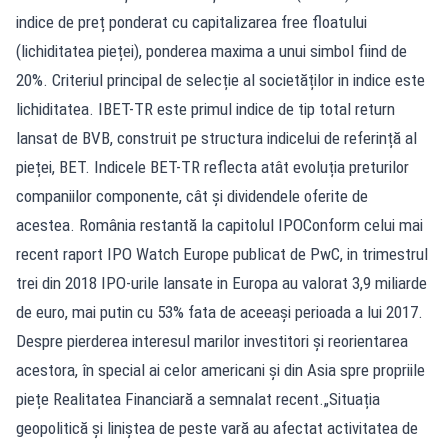
indice de preț ponderat cu capitalizarea free floatului
(lichiditatea pieței), ponderea maxima a unui simbol fiind de
20%. Criteriul principal de selecție al societăților in indice este
lichiditatea. IBET-TR este primul indice de tip total return
lansat de BVB, construit pe structura indicelui de referință al
pieței, BET. Indicele BET-TR reflecta atât evoluția preturilor
companiilor componente, cât și dividendele oferite de
acestea. România restantă la capitolul IPOConform celui mai
recent raport IPO Watch Europe publicat de PwC, in trimestrul
trei din 2018 IPO-urile lansate in Europa au valorat 3,9 miliarde
de euro, mai putin cu 53% fata de aceeași perioada a lui 2017.
Despre pierderea interesul marilor investitori și reorientarea
acestora, în special ai celor americani și din Asia spre propriile
piețe Realitatea Financiară a semnalat recent.„Situația
geopolitică și liniștea de peste vară au afectat activitatea de