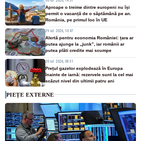
30 iul. 2026, 14:57
Aproape o treime dintre europeni nu își
permit o vacanță de o săptămână pe an.
România, pe primul loc în UE
29 iul. 2026, 10:47
Alertă pentru economia României: țara ar
putea ajunge la „junk”, iar românii ar
putea plăti credite mai scumpe
20 iul. 2026, 08:51
Prețul gazelor explodează în Europa
înainte de iarnă: rezervele sunt la cel mai
scăzut nivel din ultimii patru ani
PIEȚE EXTERNE