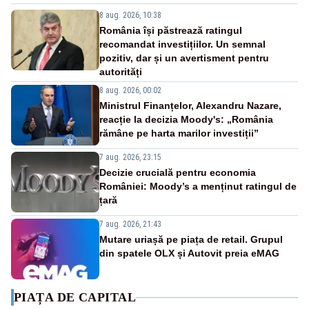
8 aug. 2026, 10:38
România își păstrează ratingul
recomandat investițiilor. Un semnal
pozitiv, dar și un avertisment pentru
autorități
8 aug. 2026, 00:02
Ministrul Finanțelor, Alexandru Nazare,
reacție la decizia Moody's: „România
rămâne pe harta marilor investiții”
7 aug. 2026, 23:15
Decizie crucială pentru economia
României: Moody’s a menținut ratingul de
țară
7 aug. 2026, 21:43
Mutare uriașă pe piața de retail. Grupul
din spatele OLX și Autovit preia eMAG
PIAȚA DE CAPITAL