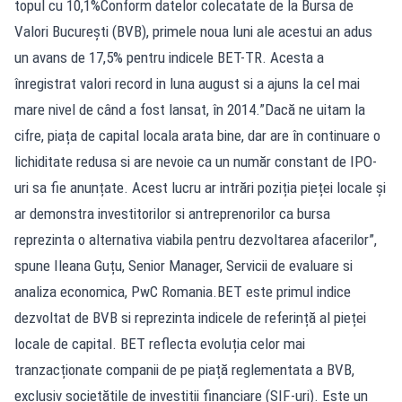
topul cu 10,1%Conform datelor colecatate de la Bursa de
Valori București (BVB), primele noua luni ale acestui an adus
un avans de 17,5% pentru indicele BET-TR. Acesta a
înregistrat valori record in luna august si a ajuns la cel mai
mare nivel de când a fost lansat, în 2014.”Dacă ne uitam la
cifre, piața de capital locala arata bine, dar are în continuare o
lichiditate redusa si are nevoie ca un număr constant de IPO-
uri sa fie anunțate. Acest lucru ar intrări poziția pieței locale și
ar demonstra investitorilor si antreprenorilor ca bursa
reprezinta o alternativa viabila pentru dezvoltarea afacerilor”,
spune Ileana Guțu, Senior Manager, Servicii de evaluare si
analiza economica, PwC Romania.BET este primul indice
dezvoltat de BVB si reprezinta indicele de referință al pieței
locale de capital. BET reflecta evoluția celor mai
tranzacționate companii de pe piață reglementata a BVB,
exclusiv societățile de investiții financiare (SIF-uri). Este un