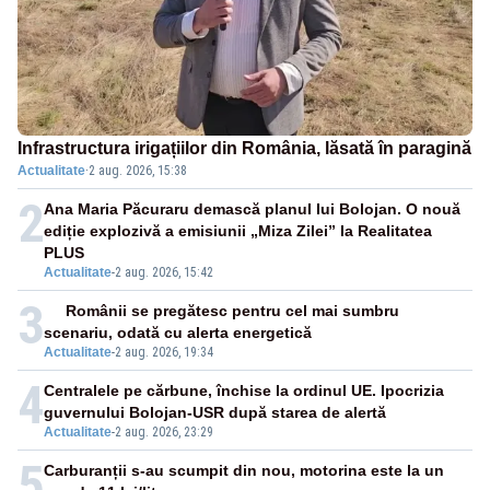
Infrastructura irigațiilor din România, lăsată în paragină
Actualitate
·
2 aug. 2026, 15:38
2
Ana Maria Păcuraru demască planul lui Bolojan. O nouă
ediție explozivă a emisiunii „Miza Zilei” la Realitatea
PLUS
Actualitate
-
2 aug. 2026, 15:42
3
Românii se pregătesc pentru cel mai sumbru
scenariu, odată cu alerta energetică
Actualitate
-
2 aug. 2026, 19:34
4
Centralele pe cărbune, închise la ordinul UE. Ipocrizia
guvernului Bolojan-USR după starea de alertă
Actualitate
-
2 aug. 2026, 23:29
5
Carburanții s-au scumpit din nou, motorina este la un