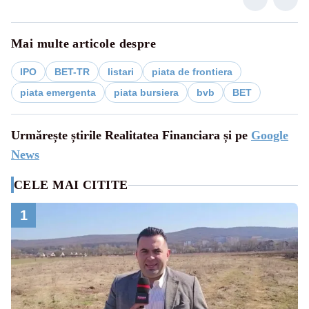
Mai multe articole despre
IPO
BET-TR
listari
piata de frontiera
piata emergenta
piata bursiera
bvb
BET
Urmărește știrile Realitatea Financiara și pe
Google
News
CELE MAI CITITE
1